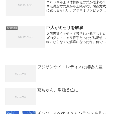
２００６年より体操採点方式が従来の１
０点満点方式期から上限がない採点方式
に変わるらしい。アテネオリンピックで
は最初に演技する選手を基準に採点をさ
れるような事を言っていたが、アレだと
どんなに完璧な演技をしてもメダルは難
しいと思ったね。上限が決...
巨人がミセリを解雇
SPORTS
２億円近くを使って獲得した元アストロ
ズのダン・ミセリ投手だったが結局使い
物にならなくて解雇になったね。何でも
メジャー契約（２軍落ちはなし）をして
いるので調整するにも１軍で行わなけれ
ばいけないらしい。外国人選手によくあ
るここが痛い、あそこが痛...
フジサンケイ・レディスは経験の差
藍ちゃん、単独首位に
インソールのカスタムバランスを作っ