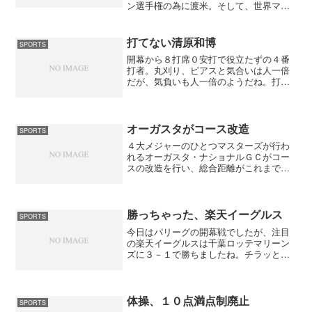
ン選手権の為に渡米。そして、世界マッ
チプレー選手権に出場したあとは来年の
米女子ツアー出場権を懸けた１次予選会
フロリダ州会場に向かうらしい。アイア
打てない清原和博
SPORTS
ンをスチールシャフトに替...
開幕から８打席０安打で役立たずの４番
打者。丸刈り、ピアスと気合いは人一倍
だが、気負いも人一倍のようだね。打順
はどこでも清原は清原と言いつつも「４
番を打たせろ」オーラで堀内監督もその
意気の応えた形で開幕４番に据えたが結
果は「×」ブー。脳内筋肉...
オーガスタがコース改造
SPORTS
４大メジャーのひとつマスターズが行わ
れるオーガスタ・ナショナルＧＣがコー
スの改造を行い、総合距離がこれまでの
７２９０ヤードから１５５ヤード伸びて
７４４５ヤードになるらしい。改造され
るコースは１、４、７、１１、１５、１
７番らしい。現状でさえ長...
勝っちゃった、楽天イーグルス
SPORTS
今日はパリーグの開幕戦でしたが、注目
の楽天イーグルスは千葉ロッテマリーン
ズに３－１で勝ちましたね。チラッと見
ていたのですが初回の満塁のチャンスに
４番、５番が三振で倒れた時は「緊張し
てるんだろうな～」なんて思っていまし
たが、３回に３安打で２点...
体操、１０点満点制廃止
SPORTS