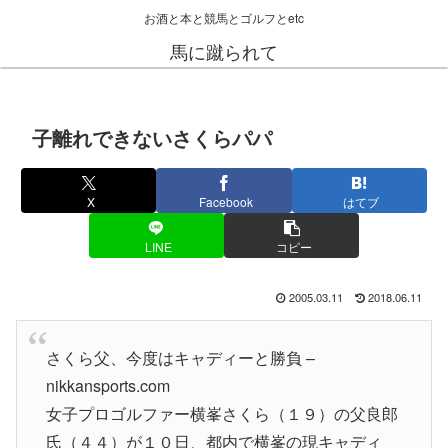
お酒と本と競馬とゴルフとetc
馬に蹴られて
子離れできないさくらパパ
X
Facebook
はてブ
LINE
コピー
2005.03.11
2018.06.11
さくら父、今度はキャディーと勝負 –
nikkansports.com
女子プロゴルファー横峯さくら（１９）の父良郎
氏（４４）が１０日、都内で横峯の現キャディ