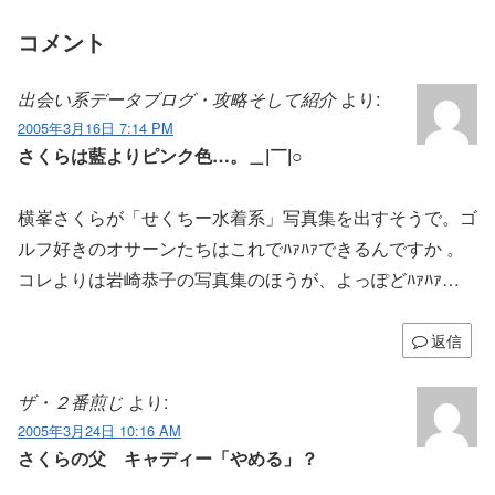
コメント
出会い系データブログ・攻略そして紹介
より:
2005年3月16日 7:14 PM
さくらは藍よりピンク色…。＿|￣|○
横峯さくらが「せくちー水着系」写真集を出すそうで。ゴ
ルフ好きのオサーンたちはこれでﾊｧﾊｧできるんですか 。
コレよりは岩崎恭子の写真集のほうが、よっぽどﾊｧﾊｧ…
返信
ザ・２番煎じ
より:
2005年3月24日 10:16 AM
さくらの父 キャディー「やめる」？