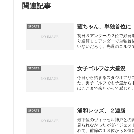
関連記事
藍ちゃん、単独首位に
SPORTS
初日３アンダーの２位で好発
り通算１１アンダーで単独首
いないだろう。先週のゴルフで
女子ゴルフは大盛況
SPORTS
今日から始まるスタジオアリ
た。男子ゴルフでも予選から
はここまで来たかって感じだ。
浦和レッズ、２連勝
SPORTS
最下位のヴィッセル神戸との
見られなかったがダイジェス
れで、前節の１３位から８位に