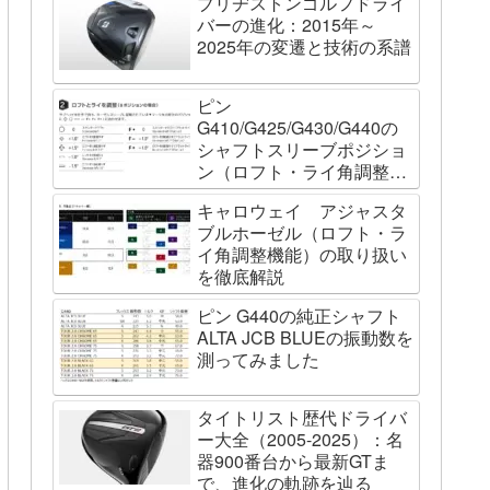
ブリヂストンゴルフドライ
バーの進化：2015年～
2025年の変遷と技術の系譜
ピン
G410/G425/G430/G440の
シャフトスリーブポジショ
ン（ロフト・ライ角調整機
能）について
キャロウェイ アジャスタ
ブルホーゼル（ロフト・ラ
イ角調整機能）の取り扱い
を徹底解説
ピン G440の純正シャフト
ALTA JCB BLUEの振動数を
測ってみました
タイトリスト歴代ドライバ
ー大全（2005-2025）：名
器900番台から最新GTま
で、進化の軌跡を辿る