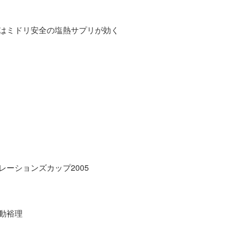
はミドリ安全の塩熱サプリが効く
ーションズカップ2005
動裕理