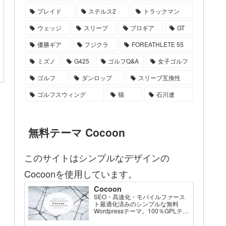
プレイド
ステルス2
トラックマン
ウェッジ
スリーブ
プロギア
GT
優勝ギア
フジクラ
FOREATHLETE 55
ミズノ
G425
ゴルフQ&A
女子ゴルフ
ゴルフ
ダンロップ
スリーブ互換性
ゴルフスウィング
猫
石川遼
無料テーマ Cocoon
このサイトはシンプルなデザインの
Cocoonを使用しています。
Cocoon
SEO・高速化・モバイルファース
ト最適化済みのシンプルな無料
Wordpressテーマ。100％GPLテー
マです。