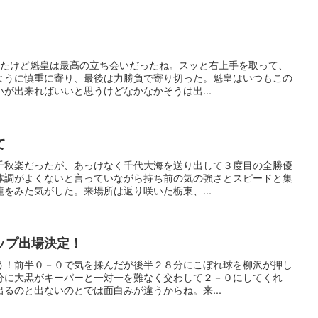
見たけど魁皇は最高の立ち会いだったね。スッと右上手を取って、
ように慎重に寄り、最後は力勝負で寄り切った。魁皇はいつもこの
が出来ればいいと思うけどなかなかそうは出...
て
千秋楽だったが、あっけなく千代大海を送り出して３度目の全勝優
体調がよくないと言っていながら持ち前の気の強さとスピードと集
をみた気がした。来場所は返り咲いた栃東、...
ップ出場決定！
う！前半０－０で気を揉んだが後半２８分にこぼれ球を柳沢が押し
分に大黒がキーパーと一対一を難なく交わして２－０にしてくれ
るのと出ないのとでは面白みが違うからね。来...