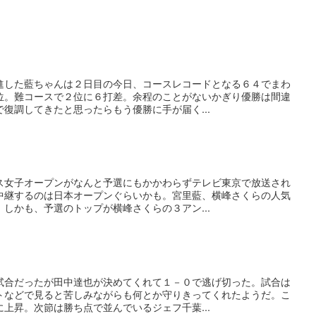
進した藍ちゃんは２日目の今日、コースレコードとなる６４でまわ
位。難コースで２位に６打差。余程のことがないかぎり優勝は間違
復調してきたと思ったらもう優勝に手が届く...
ス女子オープンがなんと予選にもかかわらずテレビ東京で放送され
中継するのは日本オープンぐらいかも。宮里藍、横峰さくらの人気
しかも、予選のトップが横峰さくらの３アン...
試合だったが田中達也が決めてくれて１－０で逃げ切った。試合は
トなどで見ると苦しみながらも何とか守りきってくれたようだ。こ
上昇。次節は勝ち点で並んでいるジェフ千葉...