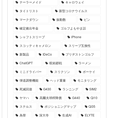
テーラーメイド
キャロウェイ
タイトリスト
新型コロナウイルス
マークダウン
振動数
ピン
確定拠出年金
ゴルフよもやま話
シャフトスリーブ
iPhone
スコッティキャメロン
スリーブ互換性
新製品
IDeCo
ブリヂストンゴルフ
ChatGPT
呪術廻戦
ラーメン
ミニドライバー
スリクソン
ボーケイ
弾道調整機能
ヘッド重量
モニタリング
死滅回遊
G430
ランニング
SIM2
ヤマハ
高爾夫球桿降價
G440
Qi10
ステルス
ポジショニングマップ
Qi35
為替
深大寺
生成AI
ELYTE