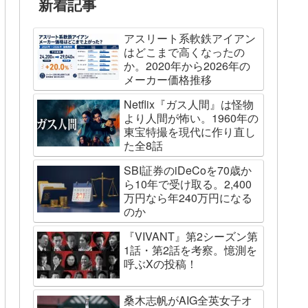
新着記事
アスリート系軟鉄アイアン
はどこまで高くなったの
か。2020年から2026年の
メーカー価格推移
Netflix『ガス人間』は怪物
より人間が怖い。1960年の
東宝特撮を現代に作り直し
た全8話
SBI証券のiDeCoを70歳か
ら10年で受け取る。2,400
万円なら年240万円になる
のか
『VIVANT』第2シーズン第
1話・第2話を考察。憶測を
呼ぶXの投稿！
桑木志帆がAIG全英女子オ