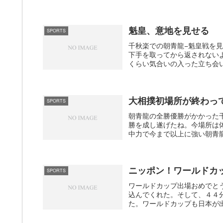
魁皇、意地を見せる
SPORTS
千秋楽での朝青龍−魁皇戦を
下手を取ってから返されない
くらい気合いの入った立ち会い
大相撲初場所が終わっ
SPORTS
朝青龍の全勝優勝がかかった
勝を成し遂げたね。今場所は
中力で今まで以上に強い朝青龍
ニッポン！ワールドカ
SPORTS
ワールドカップ出場おめでと
込んでくれた。そして、４４
た。ワールドカップも日本が出