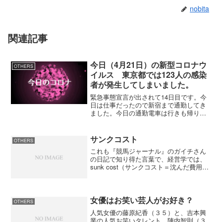
nobita
関連記事
今日（4月21日）の新型コロナウ
OTHERS
イルス 東京都では123人の感染
者が発生してしまいました。
緊急事態宣言が出されて14日目です。今
日は仕事だったので新宿まで通勤してき
ました。今日の通勤電車は行きも帰りも
混んでいませんでした。通勤している人
以外の乗車は少ないように感じました。
今日の東京都の新型コロナウイルス感染
サンクコスト
OTHERS
者は123人先週の火曜...
これも『競馬ジャーナル』のガイチさん
の日記で知り得た言葉で、経営学では、
sunk cost（サンクコスト＝沈んだ費用）
と呼ばれているらしい。競馬で言えばハ
ズレ馬券だね。１日競馬をやっていると
取ったり取られたりを繰り返しているう
ちはいいが、全...
女優はお笑い芸人がお好き？
OTHERS
人気女優の藤原紀香（３５）と、吉本興
業の人気お笑いタレント、陣内智則（３