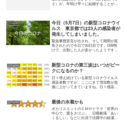
２）が、年明け早々に結婚することが１
５日分かった。SANSPO.COM お笑い
芸人は女優にモテますね。同じ職業の俳
優よりも、いいのかもね。安達祐実とス
ピードワゴンの井戸...
今日（5月7日）の新型コロナウイ
OTHERS
ルス 東京都では23人の感染者が
発生してしまいました。
緊急事態宣言が出され、そして期間が延
長されたので今日で30日目です。GW明
けで、出勤した人が多かったようです
ね。今日は休みなので走ってきました
が、GW中と違ってランニングしている人
は少なかったし、公園で遊んでいる家族
新型コロナの第三波はいつがピー
OTHERS
も少なかったです。自粛モ...
クになるのか？
日々増え続けている新型コロナウイルス
感染者数ですが、ここにきて増加数が急
激に上がってきていますね。日々感染者
数のデータを付けていると第二波の時は
前週の同じ曜日よりも減少している日が
多くなるとピークアウトしています。逆
最後の水着かも
OTHERS
に、前週の同じ日より増加...
ポカリスエットのＣＭやドラマ「世界の
中心で、愛をさけぶ」、日曜劇場「あい
くるしい」などに出演で活躍中の綾瀬は
るかちゃん。これまでは水着の写真集や
ＤＶＤを発売してきたけど、これだけ女