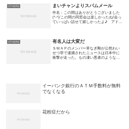
したと報じた。YOMIU...
まいチャンよりスパムメール
OTHERS
件名：この間はありがとうございました
(^-^)/この間の同窓会は楽しかったね!会っ
ていっぱい話せて嬉しかったよ♪ アドレ
ス教えてもらったから早速メールしてみ
ましたぁ（＾0＾）それにしても、しばら
く会わないうちにみんな大人になってて
びっくりだ...
有名人は大変だ
OTHERS
ＳＭＡＰのメンバー草なぎ剛が公然わい
せつ罪で逮捕されたニュースは日本中に
衝撃が走った。もの凄い悪者のような取
り上げ方をメディアがしたものだから大
騒ぎになったが、お酒を飲み過ぎて気が
つけば裸になって騒いだだけ。これを、
容疑者、容疑者とテレビで...
イーバンク銀行のＡＴＭ手数料が無料
でなくなる
花粉症だから