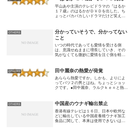
平山あや主演のテレビドラマの『はるか
１７歳』のはるかがＤＶＤを出した。ち
ょっとバカバカしいドラマだけど笑える
ので毎週見ている。家人には飽きられて
いるけどね（笑）はるか 17歳posted with
amazlet at 05.07.22ポニ...
分かっていそうで、分かってない
OTHERS
こと
いつの時代であっても愛情を受ける側
は、意識せぬままに増長していき、その
気がなくても微妙に愛情を注ぐ側を軽ん
じていくものである。花村萬月 『私の
庭 −浅草編−』 p638愛情を受けている
事もわからないから相手を軽んじるのだ
田中麗奈の熱愛が発覚
OTHERS
ろう。対する人の目を...
あららら熱愛ですか。しかも、よりによ
ってバツ２の男とはね。ちょっとショッ
クです。●田中麗奈、ラルクｋｅｎと熱
愛！？ La strada―Rena Tanakaposted
with amazlet at 05.02.10Kazunori T...
中国産のウナギ輸出禁止
OTHERS
香港有線テレビは１６日、日本や欧州な
どに輸出している中国産養殖ウナギ加工
食品に関して、本来は使用できないはず
の合成抗菌剤「マラカイトグリーン」が
検出された問題で、中国当局が冷凍食品
を含むウナギ加工食品の輸出を一時禁止