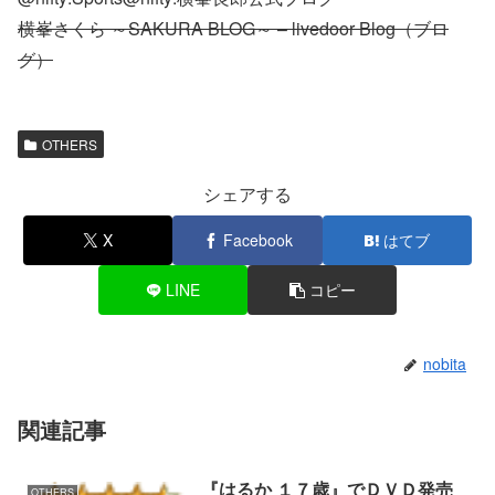
横峯さくら ～SAKURA BLOG～ – livedoor Blog（ブロ
グ）
OTHERS
シェアする
X
Facebook
はてブ
LINE
コピー
nobita
関連記事
『はるか １７歳』でＤＶＤ発売
OTHERS