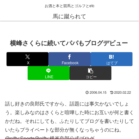
お酒と本と競馬とゴルフとetc
馬に蹴られて
横峰さくらに続いてパパもブログデビュー
X
Facebook
はてブ
LINE
コピー
2006.04.15
2020.02.22
話し好きの良郎氏ですから、話題には事欠かないでしょ
う。楽しみなのはさくらと喧嘩した時にお互いが何と書く
かだね。それにしても、ふたりしてブログを書いたりして
いたらプライベートな部分が無くなっちゃうのにね。
@nifty:Sports@nifty:横峯良郎公式ブログ