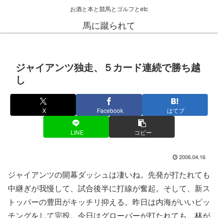
お酒と本と競馬とゴルフとetc
馬に蹴られて
ジャイアンツ独走、５カード連続で勝ち越
し
X
Facebook
はてブ
LINE
コピー
2006.04.16
ジャイアンツの開幕ダッシュは凄いね。先発が打たれても
中継ぎが我慢して、試合後半に打線が奮起。そして、新ス
トッパーの豊田がキッチリ抑える。昨日は内海がいいピッ
チングをして完投。今日はグローバーが打たれても、林が