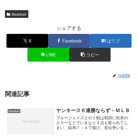
Baseball
シェアする
X
Facebook
はてブ
LINE
コピー
nobita
関連記事
ヤンキース６連勝ならず－ＭＬＢ
Baseball
ブルージェイズとの１戦は初回に松井の
エラーなどでいきなり４点も取られてし
まい、結局７－４で負け。首位争いをし
ているレッドソックスが勝ったために同
率で並んでしまった。そして、気になる