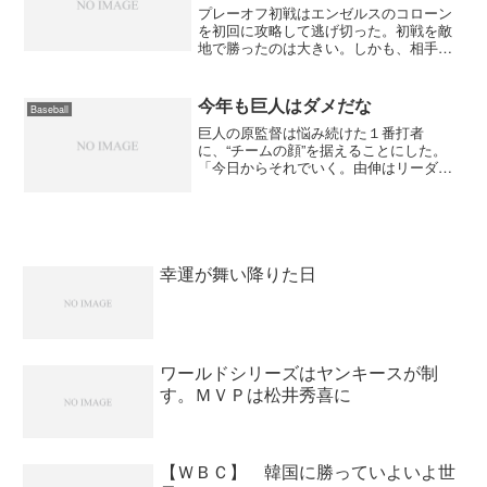
プレーオフ初戦はエンゼルスのコローン
を初回に攻略して逃げ切った。初戦を敵
地で勝ったのは大きい。しかも、相手投
手は今シーズ２１勝を挙げたエースだ。
今年のヤンキースは勝ち癖がついた時は
手がつけられないからもしかしたらこの
今年も巨人はダメだな
Baseball
まま一気に決めてしまうか...
巨人の原監督は悩み続けた１番打者
に、“チームの顔”を据えることにした。
「今日からそれでいく。由伸はリーダー
になる必要があるし、困ったときはお願
いするということ」。この日、高橋由が
「１番・右翼」で先発出場し、今季の巨
人打線の構想が固まった。S...
幸運が舞い降りた日
ワールドシリーズはヤンキースが制
す。ＭＶＰは松井秀喜に
【ＷＢＣ】 韓国に勝っていよいよ世