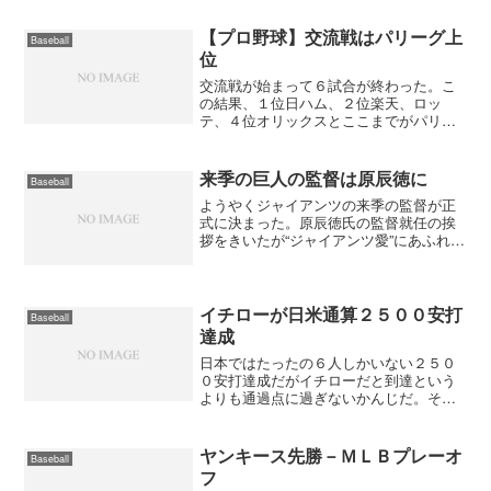
のがワイルドカード争いをしているイン
ディアンスだが、こちらは...
【プロ野球】交流戦はパリーグ上
Baseball
位
交流戦が始まって６試合が終わった。こ
の結果、１位日ハム、２位楽天、ロッ
テ、４位オリックスとここまでがパリー
グ。そして、５位に巨人となっている。
昨年の交流戦はロッテが優勝したように
交流戦ではパリーグの方が強いですね。
来季の巨人の監督は原辰徳に
Baseball
出遅れていた日ハムも交流戦...
ようやくジャイアンツの来季の監督が正
式に決まった。原辰徳氏の監督就任の挨
拶をきいたが“ジャイアンツ愛”にあふれて
いたね。“愛”で優勝が出来るとは思えない
けど原君が監督になるだけで何かが変わ
ると思う。
イチローが日米通算２５００安打
Baseball
達成
日本ではたったの６人しかいない２５０
０安打達成だがイチローだと到達という
よりも通過点に過ぎないかんじだ。それ
が証拠に、昨日が４安打、今日も４安打
であっという間に２５０１安打。イチロ
ーだとどんな記録を作っても不思議と当
ヤンキース先勝－ＭＬＢプレーオ
Baseball
たり前のような気がしてし...
フ