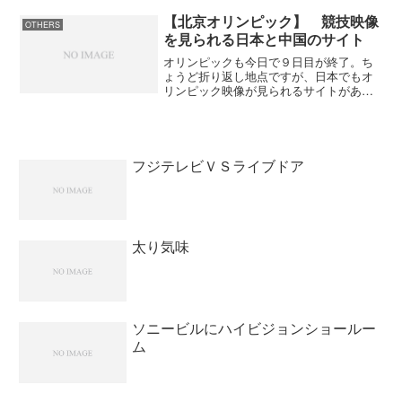
【北京オリンピック】 競技映像
OTHERS
を見られる日本と中国のサイト
オリンピックも今日で９日目が終了。ち
ょうど折り返し地点ですが、日本でもオ
リンピック映像が見られるサイトがあり
ますね。当日の映像は１７時以降という
制限がありますが、日本人を中心とした
映像なのでこれはいいかも。早く見たい
人は中国のサイトを見るし...
フジテレビＶＳライブドア
太り気味
ソニービルにハイビジョンショールー
ム