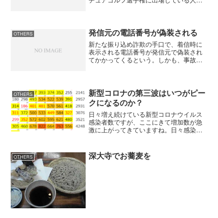
高校生選手、石川遼選手の取材目的で、
石川選手の同伴競技者に小型マイクの装
着を依頼していたことが６日明らかにな
った。依頼は拒否されたが...
発信元の電話番号が偽装される
OTHERS
新たな振り込め詐欺の手口で、着信時に
表示される電話番号が発信元で偽装され
てかかってくるという。しかも、事故と
かではなく誘拐したという電話らしい。
こうなると家族としては時間との戦いに
なり警察を頼るか金を振り込むかになる
だろうね。振り込め詐欺が...
新型コロナの第三波はいつがピー
OTHERS
クになるのか？
日々増え続けている新型コロナウイルス
感染者数ですが、ここにきて増加数が急
激に上がってきていますね。日々感染者
数のデータを付けていると第二波の時は
前週の同じ曜日よりも減少している日が
多くなるとピークアウトしています。逆
深大寺でお蕎麦を
OTHERS
に、前週の同じ日より増加...