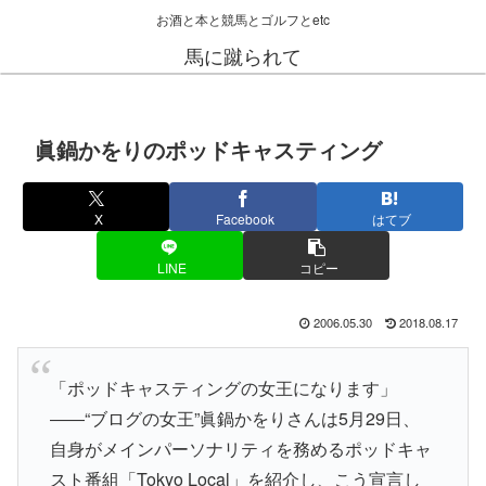
お酒と本と競馬とゴルフとetc
馬に蹴られて
眞鍋かをりのポッドキャスティング
X
Facebook
はてブ
LINE
コピー
2006.05.30
2018.08.17
「ポッドキャスティングの女王になります」
――“ブログの女王”眞鍋かをりさんは5月29日、
自身がメインパーソナリティを務めるポッドキャ
スト番組「Tokyo Local」を紹介し、こう宣言し