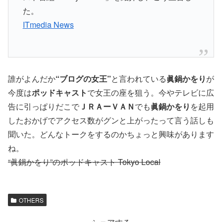
た。
ITmedia News
誰がよんだか
“ブログの女王”
と言われている
眞鍋かをり
が
今度は
ポッドキャスト
で女王の座を狙う。今やテレビに広
告に引っぱりだこで
ＪＲＡーＶＡＮ
でも
眞鍋かをり
を起用
したおかげでアクセス数がグンと上がったって言う話しも
聞いた。どんなトークをするのかちょっと興味があります
ね。
“眞鍋かをり”のポッドキャスト Tokyo Local
OTHERS