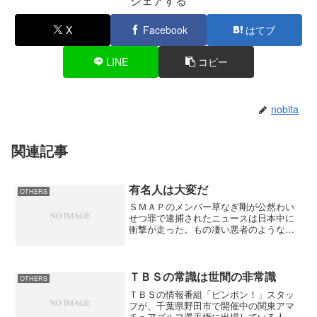
シェアする
X
Facebook
はてブ
LINE
コピー
nobita
関連記事
有名人は大変だ
OTHERS
ＳＭＡＰのメンバー草なぎ剛が公然わい
せつ罪で逮捕されたニュースは日本中に
衝撃が走った。もの凄い悪者のような取
り上げ方をメディアがしたものだから大
騒ぎになったが、お酒を飲み過ぎて気が
つけば裸になって騒いだだけ。これを、
容疑者、容疑者とテレビで...
ＴＢＳの常識は世間の非常識
OTHERS
ＴＢＳの情報番組「ピンポン！」スタッ
フが、千葉県野田市で開催中の関東アマ
チュアゴルフ選手権に出場している人気