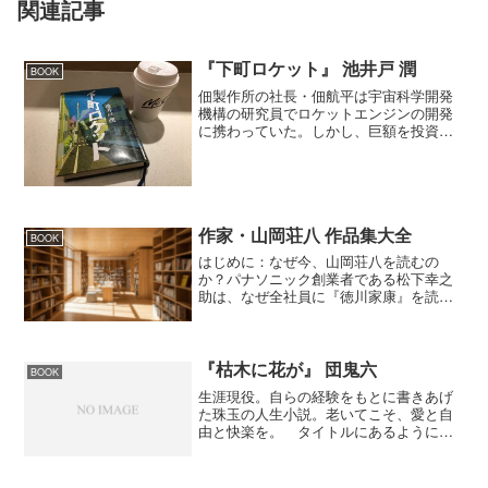
関連記事
『下町ロケット』 池井戸 潤
BOOK
佃製作所の社長・佃航平は宇宙科学開発
機構の研究員でロケットエンジンの開発
に携わっていた。しかし、巨額を投資さ
れたロケット打ち上げに失敗し、その責
任を取ってロケット事業から身を引い
て、父親の経営している町工場の社長と
なった。主に小型エンジンの...
作家・山岡荘八 作品集大全
BOOK
はじめに：なぜ今、山岡荘八を読むの
か？パナソニック創業者である松下幸之
助は、なぜ全社員に『徳川家康』を読む
ことを勧めたのか。歴史小説という枠組
みを超え、山岡荘八（やまおか そうは
ち）の作品は、今なお多くの経営者やリ
ーダーたちの「人生の教科書...
『枯木に花が』 団鬼六
BOOK
生涯現役。自らの経験をもとに書きあげ
た珠玉の人生小説。老いてこそ、愛と自
由と快楽を。 タイトルにあるように老
人にも花が咲く瞬間があり、老いても快
楽を求めるという団鬼六氏らしい内容に
なっている。結構、コミカルに書かれて