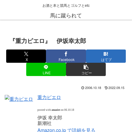
お酒と本と競馬とゴルフとetc
馬に蹴られて
『重力ピエロ』 伊坂幸太郎
X
Facebook
はてブ
LINE
コピー
2006.10.18
2022.09.15
重力ピエロ
posted with
amazlet
on 06.10.18
伊坂 幸太郎
新潮社
Amazon.co.jp で詳細を見る