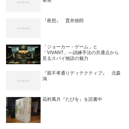
『夜想』 貫井徳郎
「ジョーカー・ゲーム」と
「VIVANT」—訓練手法の共通点から
見るスパイ物語の魅力
『親不孝通りディテクティブ』 北森
鴻
花村萬月『たびを』を読書中