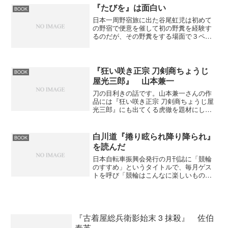
いるのでサラサラっと読め...
『たびを』は面白い
BOOK
日本一周野宿旅に出た谷尾虹児は初めて
の野宿で便意を催して初の野糞を経験す
るのだが、その野糞をする場面で３ペー
ジも使って詳しく書いてある。野糞をし
たことがない人にとっては想像の世界で
しかないが、僕は何度か経験があるので
よ～く分かるし、笑えた。...
『狂い咲き正宗 刀剣商ちょうじ
BOOK
屋光三郎』 山本兼一
刀の目利きの話です。山本兼一さんの作
品には『狂い咲き正宗 刀剣商ちょうじ屋
光三郎』にも出てくる虎徹を題材にした
『いっしん虎徹』と言うのがある。こち
らは刀工（刀を作る人）の話ですが、今
回読んだのは刀で商売をする人の話。ち
白川道『捲り眩られ降り降られ』
BOOK
ょっと軽めの話なのでサ...
を読んだ
日本自転車振興会発行の月刊誌に「競輪
のすすめ」というタイトルで、毎月ゲス
トを呼び「競輪はこんなに楽しいものな
んだよ」ということを書かれたものを単
行本にした本。「競輪のすすめ」という
ぐらいだからゲストは殆どの人が競輪を
やったことがない。そこで...
『古着屋総兵衛影始末 3 抹殺』 佐伯
泰英