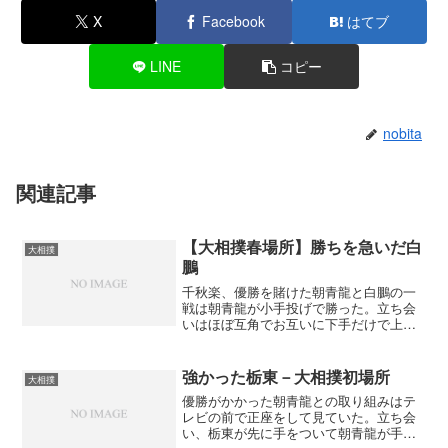
X
Facebook
はてブ
LINE
コピー
nobita
関連記事
【大相撲春場所】勝ちを急いだ白
大相撲
鵬
千秋楽、優勝を賭けた朝青龍と白鵬の一
戦は朝青龍が小手投げで勝った。立ち会
いはほぼ互角でお互いに下手だけで上手
の探り合い。白鵬は身体を左右に振って
馬力で朝青龍を押していくがちょっと攻
め急いだ。朝青龍としては押されて嫌な
強かった栃東－大相撲初場所
大相撲
感じがしただろうか右をし...
優勝がかかった朝青龍との取り組みはテ
レビの前で正座をして見ていた。立ち会
い、栃東が先に手をついて朝青龍が手を