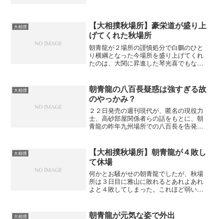
つくかと思ったら間合いを嫌って仕切り
直し。自分から間合いを嫌う朝青龍は見
たことがなかった（あったかもしれない
が）のでこれは栃東の気迫...
【大相撲秋場所】豪栄道が盛り上
大相撲
げてくれた秋場所
朝青龍が２場所の謹慎処分で白鵬のひと
り横綱となった今場所を盛り上げてくれ
たのは、大関に昇進した琴光喜でもな
く、勢いのある豊真将でもなく、新入幕
の豪栄道だった。２日目こそ負けたがそ
の後は９連勝で白鵬と優勝争いを演じ
朝青龍の八百長疑惑は強すぎる故
大相撲
た。新入幕の力士と横綱が対戦...
のやっかみ？
２２日発売の週刊現代が、匿名の現役力
士、高砂部屋関係者らの話をもとに、朝
青龍の昨年九州場所での八百長を告発。
「朝青龍の１５番中、真剣勝負は４番」
「１番の相場は８０万円で、５０～１０
０万円で星を買う」などとし、さらには
【大相撲秋場所】朝青龍が４敗し
大相撲
「モンゴル出身の現役幕下...
て休場
何かとお騒がせの朝青龍でしたが、秋場
所は３日目に雅山に敗れるとあれよあれ
よと４敗してしまった。これほど弱い朝
青龍ははじめて見たかも。土俵上では弱
いけど、土俵を下りると元気いっぱいで
すから真面目に相撲を取っていないのか
朝青龍が元気な姿で外出
大相撲