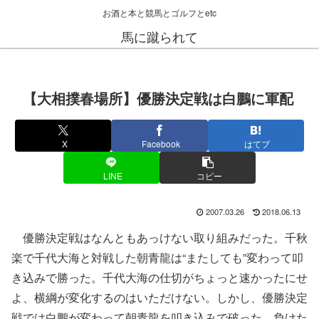
お酒と本と競馬とゴルフとetc
馬に蹴られて
【大相撲春場所】優勝決定戦は白鵬に軍配
X
Facebook
はてブ
LINE
コピー
2007.03.26
2018.06.13
優勝決定戦はなんともあっけない取り組みだった。千秋
楽で千代大海と対戦した朝青龍は“またしても”変わって叩
き込みで勝った。千代大海の仕切がちょっと速かったにせ
よ、横綱が変化するのはいただけない。しかし、優勝決定
戦では白鵬が変わって朝青龍を叩き込みで破った。負けた