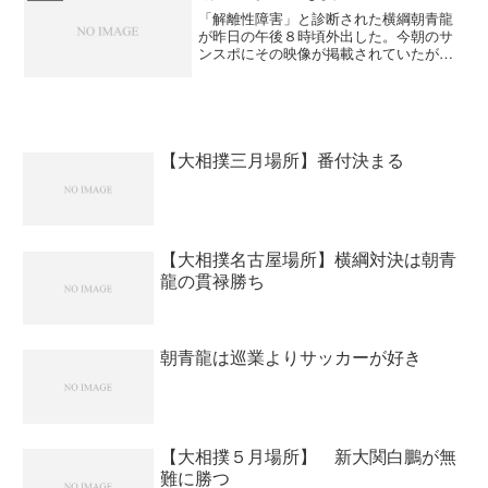
もしれないね。肘が痛いと...
「解離性障害」と診断された横綱朝青龍
が昨日の午後８時頃外出した。今朝のサ
ンスポにその映像が掲載されていたが、
あまり食事をしていないという割には元
気な姿でした。無精髭を生やしているの
でいつもの憮然とした表情に凄みが加わ
った感じがした。 今回の...
【大相撲三月場所】番付決まる
【大相撲名古屋場所】横綱対決は朝青
龍の貫禄勝ち
朝青龍は巡業よりサッカーが好き
【大相撲５月場所】 新大関白鵬が無
難に勝つ