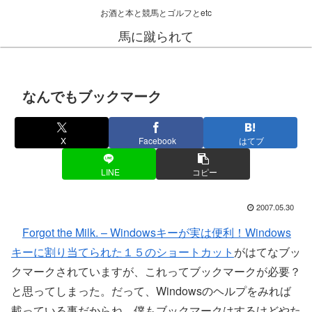
お酒と本と競馬とゴルフとetc
馬に蹴られて
なんでもブックマーク
X
Facebook
はてブ
LINE
コピー
2007.05.30
Forgot the Milk. – Windowsキーが実は便利！Windows
キーに割り当てられた１５のショートカット
がはてなブッ
クマークされていますが、これってブックマークが必要？
と思ってしまった。だって、Windowsのヘルプをみれば
載っている事だからね。僕もブックマークはするけどやた