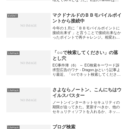
22％で横ばい、3位のMSNは11％で1％減
となっている。ITmedia News日本では
Yahoo! JAPANが検...
マクドナルドのＢＢモバイルポイ
EVENT
ントから接続中
今年の１月に「ＢＢモバイルポイントに
接続出来ず 」と言うことで接続出来なか
ったポイントで再チャレンジ。相変わら
ずエラー表示がしてしてまたダメかとあ
きらめて帰ろうかとポテトを頬張ってい
ると何と繋がった。どうやらログインす
「○○で検索してください」の落
LifeHack
るまでにかなり時間が掛...
とし穴
EC事件簿（6） ～ EC検索キーワード訴
求型広告のワナ - Dragon.jpという記事よ
り最近、「○○でネット検索してくださ
い」と記載された広告をよく見かける。
検索キーワード訴求型広告ともいうべき
これらの広告の普及から、説明媒体とし
さよならノートン、こんにちはウ
LifeHack
ての...
イルスバスター
ノートンインターネットセキュリティの
期限が迫ってきた。更新すべきか、他の
セキュリティソフトを入れるか、ネット
上で評判などを調べたが大差はない。こ
のまま更新してもいいけど、ノートンの
重さには辟易していたので気分転換にウ
ブログ検索
LifeHack