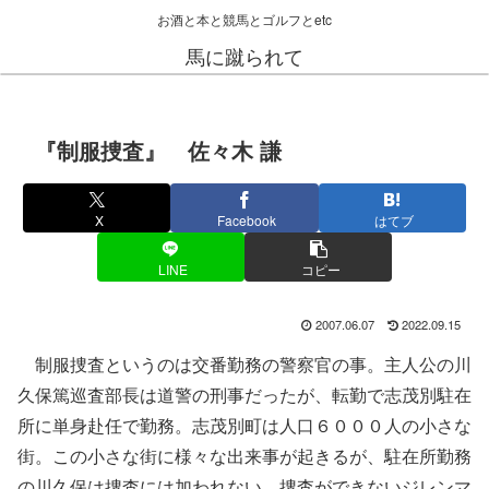
お酒と本と競馬とゴルフとetc
馬に蹴られて
『制服捜査』 佐々木 謙
X
Facebook
はてブ
LINE
コピー
2007.06.07
2022.09.15
制服捜査というのは交番勤務の警察官の事。主人公の川
久保篤巡査部長は道警の刑事だったが、転勤で志茂別駐在
所に単身赴任で勤務。志茂別町は人口６０００人の小さな
街。この小さな街に様々な出来事が起きるが、駐在所勤務
の川久保は捜査には加われない。捜査ができないジレンマ