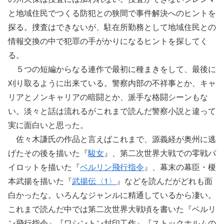
と地域住民でつくる防犯との狭間で事件解決へのヒントを
探る。捜査はできないが、駐在所勤務として地域住民との
情報交換の中で犯罪の手がかりになるヒントを探してく
る。
５つの短編からなる連作で最初に種まきをして、最後に
刈り取るように出来ている。警察内部の不祥事とか、キャ
リアとノンキャリアの暗闘とか、派手な格闘シーンもな
い。淡々と話は流れるがこれまで読んだ警察小説と違って
実に面白いと思った。
佐々木謙氏の作品と言えばこれまで、源義経が奥州に逃
げたその後を描いた『
駿女
』、第二次世界大戦での零戦パ
イロットを描いた『
ベルリン飛行指令
』、幕末の幕臣・榎
本武揚を描いた『
武揚伝〈1〉
』などを読んだがどれも面
白かったな。いろんなジャンルに精通しているから凄い。
これまで読んだ中では第二次世界大戦頃を書いた『ベルリ
ン飛行指令』『ワシントン封印工作』『ストックホルムの