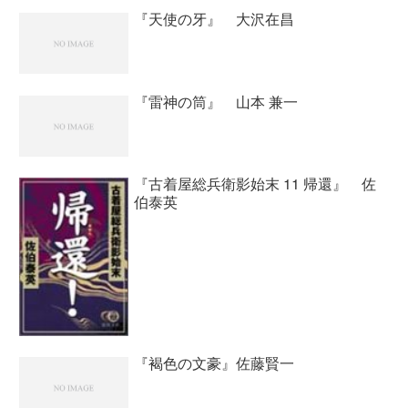
はないでしょう。
『天使の牙』 大沢在昌
『雷神の筒』 山本 兼一
『古着屋総兵衛影始末 11 帰還』 佐
伯泰英
『褐色の文豪』佐藤賢一