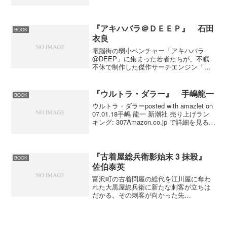
シーン。また、食に関するシーンが多く
て空腹時に読むのはやめておいた方がい
い。初めて山本一力作品を読むひとにと
っては読みやすくていいか...
『アキハバラ＠ＤＥＥＰ』 石田
BOOK
衣良
電脳街の弱小ベンチャー「アキハバラ
@DEEP」に集まった若者たちが、不眠
不休で制作した傑作サーチエンジン「ク
ルーク」。ネットの悪の帝王にすべてを
奪われたとき、おたくの誇りをかけたテ
ロが、裏アキハバラを揺るがす。２００
『ウルトラ・ダラー』 手嶋龍一
BOOK
２年から別冊文藝春秋で連...
ウルトラ・ダラーposted with amazlet on
07.01.18手嶋 龍一 新潮社 売り上げラン
キング: 307Amazon.co.jp で詳細を見る
さすが海外が長かった手嶋龍一氏だけあ
っていい材料をそろえているね。過去に
遡...
『古着屋総兵衛影始末 3 抹殺』
BOOK
佐伯泰英
富沢町の古着問屋の総代を江川屋に奪わ
れた大黒屋総兵衛に新たな刺客が立ちは
だかる。その刺客が向かった先
は・・・。第３巻であっと驚くことが起
こってしまう。いくら何でもそれはない
でしょうと思ってしまったのは僕だけで