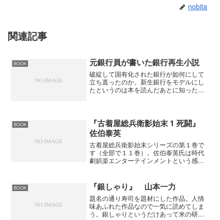
nobita
関連記事
元銀行員が書いた銀行再生小説
BOOK
破綻して国有化された銀行が如何にして
立ち直ったのか。新生銀行をモデルにし
たというのは本を読んだあとに知った
よ。これまでの銀行ではダメだ。既存の
概念を捨てて新たに組み立て直して行く
過程が面白いね。２４時間ＡＴＭの手数
料無料、振込手数料無料など...
『古着屋総兵衛影始末 1 死闘』
BOOK
佐伯泰英
古着屋総兵衛影始末シリーズの第１巻で
す（全部で１１巻）。佐伯泰英氏は時代
劇娯楽エンターテインメントという感じ
の作品が多く、この作品もファンの多い
シリーズだと思う。主役は徳川家康より
秘密裏の役を仰せ付かった鳶沢成元の６
『銀しゃり』 山本一力
BOOK
代目鳶沢総兵衛勝頼。表の...
題名の通り寿司を題材にした作品。人情
味あふれた作品なので一気に読めてしま
う。銀しゃりというだけあって米の研ぐ