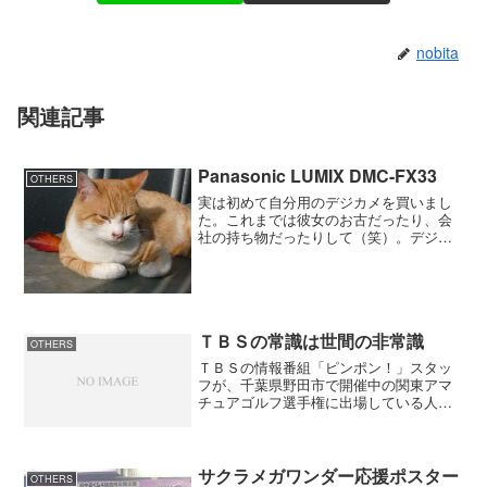
nobita
関連記事
Panasonic LUMIX DMC-FX33
OTHERS
実は初めて自分用のデジカメを買いまし
た。これまでは彼女のお古だったり、会
社の持ち物だったりして（笑）。デジカ
メもいろいろとあって悩んだのですが、
使ったことのあるメーカーがいいと思っ
たのでPanasonic LUMIX DMC-FX33にし
ま...
ＴＢＳの常識は世間の非常識
OTHERS
ＴＢＳの情報番組「ピンポン！」スタッ
フが、千葉県野田市で開催中の関東アマ
チュアゴルフ選手権に出場している人気
高校生選手、石川遼選手の取材目的で、
石川選手の同伴競技者に小型マイクの装
着を依頼していたことが６日明らかにな
った。依頼は拒否されたが...
サクラメガワンダー応援ポスター
OTHERS