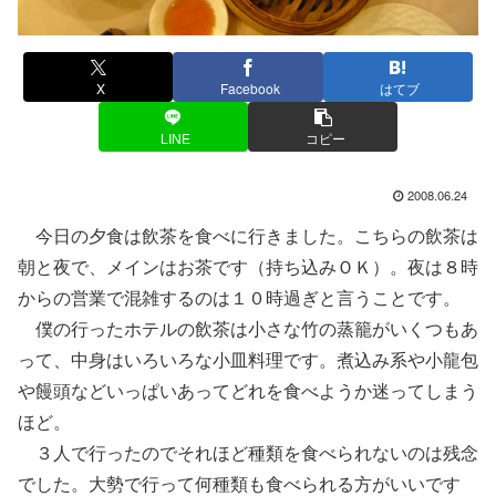
X
Facebook
はてブ
LINE
コピー
2008.06.24
今日の夕食は飲茶を食べに行きました。こちらの飲茶は
朝と夜で、メインはお茶です（持ち込みＯＫ）。夜は８時
からの営業で混雑するのは１０時過ぎと言うことです。
僕の行ったホテルの飲茶は小さな竹の蒸籠がいくつもあ
って、中身はいろいろな小皿料理です。煮込み系や小龍包
や饅頭などいっぱいあってどれを食べようか迷ってしまう
ほど。
３人で行ったのでそれほど種類を食べられないのは残念
でした。大勢で行って何種類も食べられる方がいいです