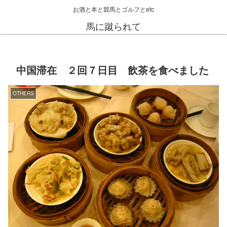
お酒と本と競馬とゴルフとetc
馬に蹴られて
中国滞在 ２回７日目 飲茶を食べました
OTHERS