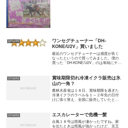
ワンセグチューナー「DH-
OTHERS
KONE/U2V」買いました
最近のワンセグチューナーは感度が良く
なったというので買ってみました。僕の
買った「DH-KONE/U2V」のは単純にチュ
ーナー機能だけですが、上位機種の「DH-
KONE4G/U2DS」はデジタルラジオ、４
ＧＢのメモリが付いています。使ってみ
賞味期限切れ冷凍イクラ販売は氷
OTHERS
て...
山の一角？
農林水産省は１８日、賞味期限を過ぎた
冷凍イクラのラベルを１～２年先の日付
けに張り替え、全国に販売していたとし
て、宅配大手「ヤマト運輸」（東京）、
通販サイト運営会社「アセットアルカデ
ィア」（同）を厳重注意し、再発防止策
エスカレーターで危機一髪
OTHERS
を報告するよう求めた。Y...
台風１８号は雨風が凄かったですね。家
を出たときは雨風が強かったけど、京王