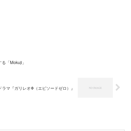
「Mokuji」
ドラマ『ガリレオΦ（エピソードゼロ）』