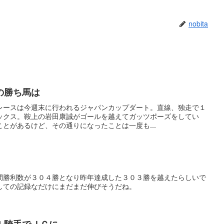
nobita
の勝ち馬は
レースは今週末に行われるジャパンカップダート。直線、独走で１
ックス。鞍上の岩田康誠がゴールを越えてガッツポーズをしてい
とがあるけど、その通りになったことは一度も...
間勝利数が３０４勝となり昨年達成した３０３勝を越えたらしいで
しての記録なだけにまだまだ伸びそうだね。