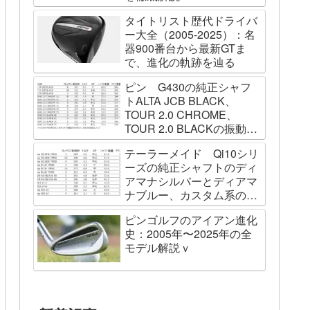
タイトリスト歴代ドライバ
ー大全（2005-2025）：名
器900番台から最新GTま
で、進化の軌跡を辿る
ピン G430の純正シャフ
トALTA JCB BLACK、
TOUR 2.0 CHROME、
TOUR 2.0 BLACKの振動数
を測ってみました
テーラーメイド Qi10シリ
ーズの純正シャフトのディ
アマナシルバーとディアマ
ナブルー、カスタム系の
SPEEDER NK BLACK、
ピンゴルフのアイアン進化
TOUR AD VF、Diamana
史：2005年〜2025年の全
WBの振動数を測ってみた
モデル解説ｖ