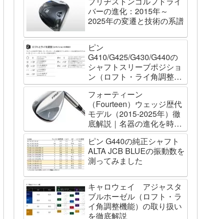
ブリヂストンゴルフドライ
バーの進化：2015年～
2025年の変遷と技術の系譜
ピン
G410/G425/G430/G440の
シャフトスリーブポジショ
ン（ロフト・ライ角調整機
能）について
フォーティーン
（Fourteen）ウェッジ歴代
モデル（2015-2025年）徹
底解説｜名器の進化を時系
列で辿る
ピン G440の純正シャフト
ALTA JCB BLUEの振動数を
測ってみました
キャロウェイ アジャスタ
ブルホーゼル（ロフト・ラ
イ角調整機能）の取り扱い
を徹底解説