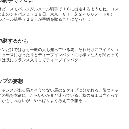
ル騎手でＪＣに
けどコスモバルクがルメール騎手でＪＣに出走するようだね。コス
次走のジャパンＣ（２８日、東京、ＧＩ、芝２４００メートル）
メール騎手（２５）が手綱を取ることになった...
中継するかも
ァンだけではなく一般の人も知っている馬。それだけにワイドショ
ニュースになったりとディープインパクトには様々な人が関わって
は既にフランス入りしてディープインパクト...
ップの妄想
チャンスがある馬とそうでない馬の２タイプに分かれる。勝つチャ
どの馬を本命にしたらいいかまだ迷っている。秋のＧ１は当たって
かもしれないが、やっぱりよく考えて予想を...