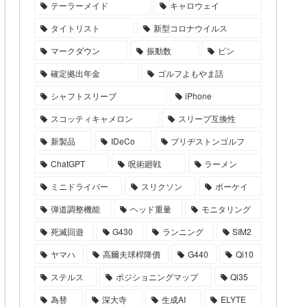
テーラーメイド
キャロウェイ
タイトリスト
新型コロナウイルス
マークダウン
振動数
ピン
確定拠出年金
ゴルフよもやま話
シャフトスリーブ
iPhone
スコッティキャメロン
スリーブ互換性
新製品
IDeCo
ブリヂストンゴルフ
ChatGPT
呪術廻戦
ラーメン
ミニドライバー
スリクソン
ボーケイ
弾道調整機能
ヘッド重量
モニタリング
死滅回遊
G430
ランニング
SIM2
ヤマハ
高爾夫球桿降價
G440
Qi10
ステルス
ポジショニングマップ
Qi35
為替
深大寺
生成AI
ELYTE