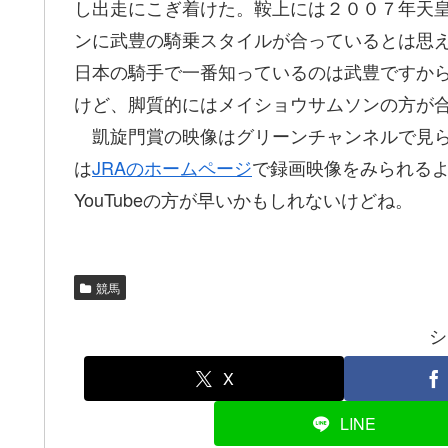
し出走にこぎ着けた。鞍上には２００７年天
ンに武豊の騎乗スタイルが合っているとは思
日本の騎手で一番知っているのは武豊ですか
けど、脚質的にはメイショウサムソンの方が
凱旋門賞の映像はグリーンチャンネルで見ら
は
JRAのホームページ
で録画映像をみられるよ
YouTubeの方が早いかもしれないけどね。
競馬
シ
X
LINE