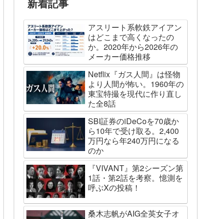
新着記事
アスリート系軟鉄アイアン
はどこまで高くなったの
か。2020年から2026年の
メーカー価格推移
Netflix『ガス人間』は怪物
より人間が怖い。1960年の
東宝特撮を現代に作り直し
た全8話
SBI証券のiDeCoを70歳か
ら10年で受け取る。2,400
万円なら年240万円になる
のか
『VIVANT』第2シーズン第
1話・第2話を考察。憶測を
呼ぶXの投稿！
桑木志帆がAIG全英女子オ