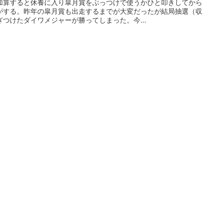
加算すると休養に入り皐月賞をぶっつけで使うかひと叩きしてから
がする。昨年の皐月賞も出走するまでが大変だったが結局抽選（収
つけたダイワメジャーが勝ってしまった。今...