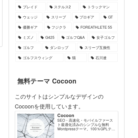
プレイド
ステルス2
トラックマン
ウェッジ
スリーブ
プロギア
GT
優勝ギア
フジクラ
FOREATHLETE 55
ミズノ
G425
ゴルフQ&A
女子ゴルフ
ゴルフ
ダンロップ
スリーブ互換性
ゴルフスウィング
猫
石川遼
無料テーマ Cocoon
このサイトはシンプルなデザインの
Cocoonを使用しています。
Cocoon
SEO・高速化・モバイルファース
ト最適化済みのシンプルな無料
Wordpressテーマ。100％GPLテー
マです。