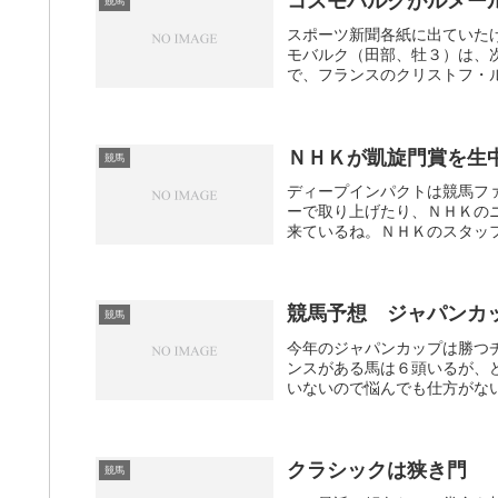
コスモバルクがルメー
競馬
スポーツ新聞各紙に出ていた
モバルク（田部、牡３）は、
で、フランスのクリストフ・ル
ＮＨＫが凱旋門賞を生
競馬
ディープインパクトは競馬フ
ーで取り上げたり、ＮＨＫの
来ているね。ＮＨＫのスタッフ
競馬予想 ジャパンカ
競馬
今年のジャパンカップは勝つ
ンスがある馬は６頭いるが、
いないので悩んでも仕方がない
クラシックは狭き門
競馬