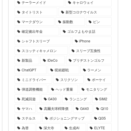
テーラーメイド
キャロウェイ
タイトリスト
新型コロナウイルス
マークダウン
振動数
ピン
確定拠出年金
ゴルフよもやま話
シャフトスリーブ
iPhone
スコッティキャメロン
スリーブ互換性
新製品
IDeCo
ブリヂストンゴルフ
ChatGPT
呪術廻戦
ラーメン
ミニドライバー
スリクソン
ボーケイ
弾道調整機能
ヘッド重量
モニタリング
死滅回遊
G430
ランニング
SIM2
ヤマハ
高爾夫球桿降價
G440
Qi10
ステルス
ポジショニングマップ
Qi35
為替
深大寺
生成AI
ELYTE