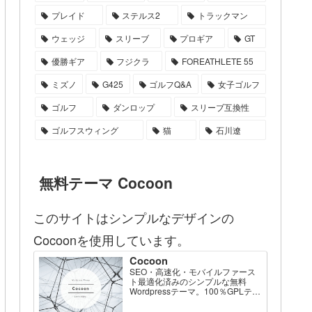
プレイド
ステルス2
トラックマン
ウェッジ
スリーブ
プロギア
GT
優勝ギア
フジクラ
FOREATHLETE 55
ミズノ
G425
ゴルフQ&A
女子ゴルフ
ゴルフ
ダンロップ
スリーブ互換性
ゴルフスウィング
猫
石川遼
無料テーマ Cocoon
このサイトはシンプルなデザインの
Cocoonを使用しています。
Cocoon
SEO・高速化・モバイルファース
ト最適化済みのシンプルな無料
Wordpressテーマ。100％GPLテー
マです。