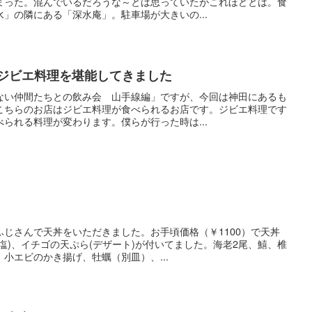
まった。混んでいるだろうな～とは思っていたがこれほどとは。食
」の隣にある「深水庵」。駐車場が大きいの...
でジビエ料理を堪能してきました
ない仲間たちとの飲み会 山手線編」ですが、今回は神田にあるも
こちらのお店はジビエ料理が食べられるお店です。ジビエ料理です
られる料理が変わります。僕らが行った時は...
）
じさんで天丼をいただきました。お手頃価格（￥1100）で天丼
塩)、イチゴの天ぷら(デザート)が付いてました。海老2尾、鱚、椎
小エビのかき揚げ、牡蠣（別皿）、...