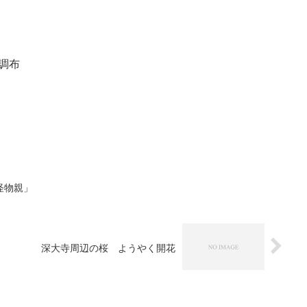
調布
怪物親」
深大寺周辺の桜 ようやく開花