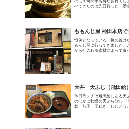
のに１時間半も待たされてし
べてきたのは先日行った「湧水
ももんじ屋 神田本店
グルメ
恒例となっている「気の置け
もんじ屋に行ってきました。
から仕入れる素材によって食べ
天丼 天ふじ（飛田給
グルメ
休日ランチは飛田給にある天ふ
のほかに牡蠣の天ぷら(カレー
茸、茄子、玉ねぎ、ししとう、