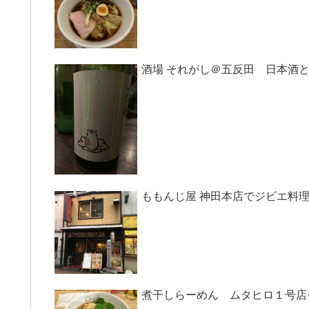
酒場 それがし＠五反田 日本酒
ももんじ屋 神田本店でジビエ料
煮干しらーめん ムタヒロ１号店