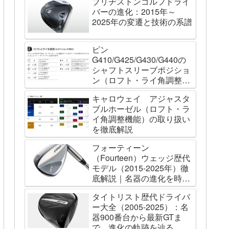
ブリヂストンゴルフドライ
バーの進化：2015年～
2025年の変遷と技術の系譜
ピン
G410/G425/G430/G440の
シャフトスリーブポジショ
ン（ロフト・ライ角調整機
能）について
キャロウェイ アジャスタ
ブルホーゼル（ロフト・ラ
イ角調整機能）の取り扱い
を徹底解説
フォーティーン
（Fourteen）ウェッジ歴代
モデル（2015-2025年）徹
底解説｜名器の進化を時系
列で辿る
タイトリスト歴代ドライバ
ー大全（2005-2025）：名
器900番台から最新GTま
で、進化の軌跡を辿る