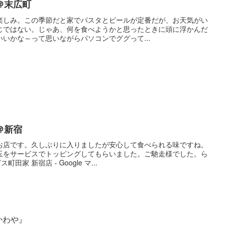
＠末広町
楽しみ。この季節だと家でパスタとビールが定番だが、お天気がい
じではない。じゃあ、何を食べようかと思ったときに頭に浮かんだ
いかな～って思いながらパソコンでググって...
＠新宿
お店です。久しぶりに入りましたが安心して食べられる味ですね。
玉をサービスでトッピングしてもらいました。ご馳走様でした。ら
家 新宿店 - Google マ...
かわや』