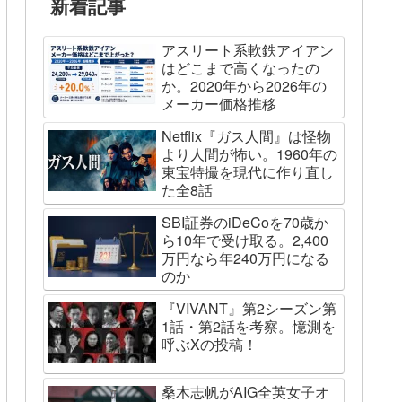
新着記事
アスリート系軟鉄アイアン
はどこまで高くなったの
か。2020年から2026年の
メーカー価格推移
Netflix『ガス人間』は怪物
より人間が怖い。1960年の
東宝特撮を現代に作り直し
た全8話
SBI証券のiDeCoを70歳か
ら10年で受け取る。2,400
万円なら年240万円になる
のか
『VIVANT』第2シーズン第
1話・第2話を考察。憶測を
呼ぶXの投稿！
桑木志帆がAIG全英女子オ