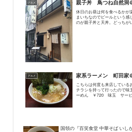
親子丼 鳥つね自然洞
グルメ
休日のお昼は何を食べるかが
まいちなのでビールという感
のが親子丼と天丼。どっちがい
家系ラーメン 町田家
グルメ
こちらは何度も来店している
チラシを持って行ったので味
ーめん ￥720 味玉 サービス町田
国領の『百笑食堂 中華そば いし