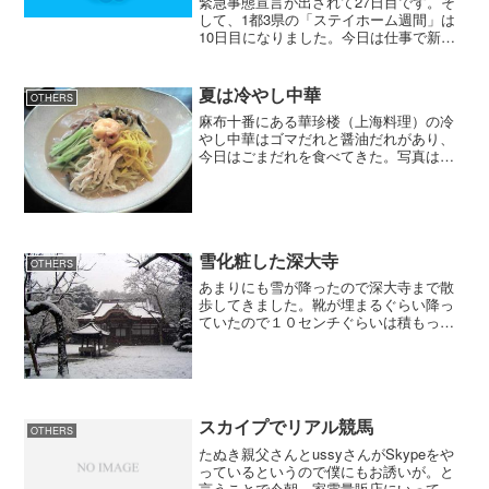
緊急事態宣言が出されて27日目です。そ
して、1都3県の「ステイホーム週間」は
10日目になりました。今日は仕事で新宿
まで行ってきました。朝の通勤電車は一
車両に3～4人と少なかったですが、帰り
の電車は一車両に30～40人乗車していま
夏は冷やし中華
OTHERS
した。新宿の...
麻布十番にある華珍楼（上海料理）の冷
やし中華はゴマだれと醤油だれがあり、
今日はごまだれを食べてきた。写真は
W31SAで撮影してみました。最近の携帯
に着いているカメラは綺麗に撮れるんだ
ね。
雪化粧した深大寺
OTHERS
あまりにも雪が降ったので深大寺まで散
歩してきました。靴が埋まるぐらい降っ
ていたので１０センチぐらいは積もった
でしょう。一面、雪化粧されて水墨画の
ようでした。こんな景色は１年に一回み
られるかどうかだろうね。
スカイプでリアル競馬
OTHERS
たぬき親父さんとussyさんがSkypeをや
っているというので僕にもお誘いが。と
言うことで今朝、家電量販店にいってヘ