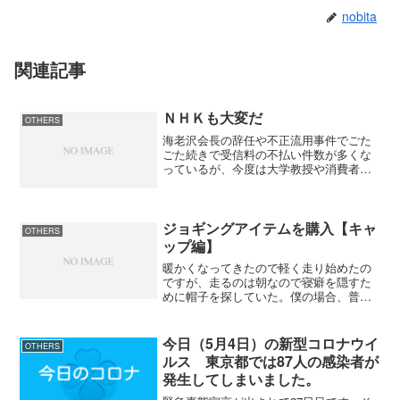
nobita
関連記事
ＮＨＫも大変だ
OTHERS
海老沢会長の辞任や不正流用事件でごた
ごた続きで受信料の不払い件数が多くな
っているが、今度は大学教授や消費者団
体などが「ＮＨＫ受信料支払い停止運動
の会」を結成というではないですか。そ
れだけではなく病室に貸しテレビを納入
している会社も支払いを停...
ジョギングアイテムを購入【キャ
OTHERS
ップ編】
暖かくなってきたので軽く走り始めたの
ですが、走るのは朝なので寝癖を隠すた
めに帽子を探していた。僕の場合、普通
の人よりも頭が大きいのでいわゆるＬサ
イズ（６０センチ）。それでも商品によ
って被れるものと被れないものがある。
今日（5月4日）の新型コロナウイ
OTHERS
被れたとしてもキツイのは...
ルス 東京都では87人の感染者が
発生してしまいました。