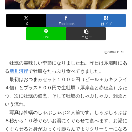
X
Facebook
はてブ
LINE
コピー
2009.11.13
牡蠣の美味しい季節になりましたね。昨日は茅場町にあ
る
新川河岸
で牡蠣をたっぷり食べてきました。
最初はおつまみセット１０００円（ビール＋カキフライ
４個）とプラス５００円で生牡蠣（厚岸産と赤穂産）ふた
つ。次に牡蠣の佃煮、そして牡蠣のしゃぶしゃぶ、雑炊と
いう流れ。
写真は牡蠣のしゃぶしゃぶ２人前です。しゃぶしゃぶは
８秒から１０秒ぐらいお湯にくぐらせて食べます。お湯に
くぐらせると身がぷっくり膨らんでよりクリーミーになる