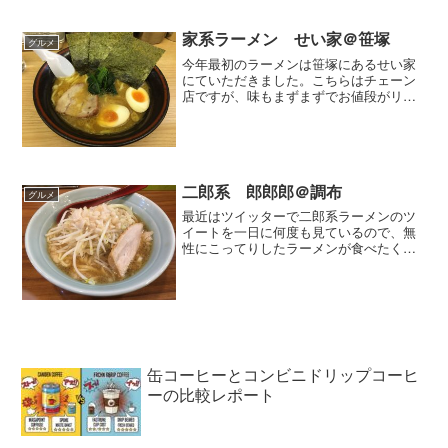
ました。店内に入ると白木のカウンター
があり、その奥に座敷があり...
家系ラーメン せい家＠笹塚
グルメ
今年最初のラーメンは笹塚にあるせい家
にていただきました。こちらはチェーン
店ですが、味もまずまずでお値段がリー
ズナブルなのが嬉しいです。昨年は37杯
ラーメンを食べましたが、今年は50杯ぐ
らい食べたいですね。
二郎系 郎郎郎＠調布
グルメ
最近はツイッターで二郎系ラーメンのツ
イートを一日に何度も見ているので、無
性にこってりしたラーメンが食べたくな
った。二郎だと府中か新代田が近いけ
ど、行くまでに時間が掛かるので今日は
調布駅近くの郎郎郎（さぶろう）に行っ
てきました。プチラーメン（...
缶コーヒーとコンビニドリップコーヒ
ーの比較レポート