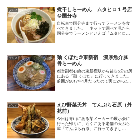
にランチは終了とのこと( ;∀;)って早すぎ
でしょう。こ...
煮干しらーめん ムタヒロ１号店
グルメ
＠国分寺
自転車で国分寺まで行ってラーメンを食
べてきました。 ネットで調べて見たら
国分寺でラーメンといえば「ムタヒロ」
と言うぐらいの有名店。市内に何店もあ
る地元密着型のラーメン店です。今日は1
号店に行ってきました。店内はカウンタ
ーのみで満席でしたが、...
麺 くぼた＠東新宿 濃厚魚介豚
グルメ
骨らーめん
都営副都心線の東新宿駅から徒歩5分の所
にある『麺 くぼた』に行ってきました。
前回が2017年1月だったので実に2年ぶり
の訪問です。絶品！濃厚魚介豚骨らーめ
ん魚介の風味と豚骨のマッチングが実に
いいです。濃厚ですが、癖が強すぎない
ので食べやすい...
えび野菜天丼 てんぷら石原（外
グルメ
苑前）
今日は青山にある某メーカーの展示会に
行った帰りに、近くにある老舗の天ぷら
屋「てんぷら石原」に行ってきまし
た。 外苑前の駅を出て歩くこと5分、青
山通りの一本裏手にてんぷら石原はあり