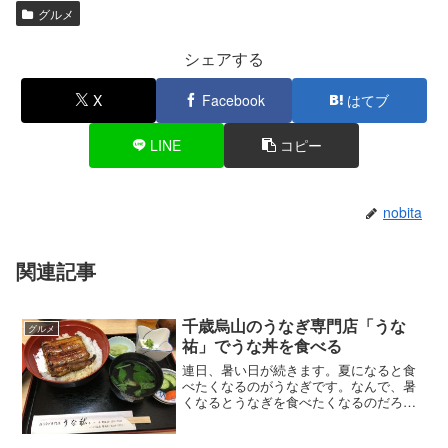
グルメ
シェアする
X
Facebook
はてブ
LINE
コピー
nobita
関連記事
千歳烏山のうなぎ専門店「うな
グルメ
祐」でうな丼を食べる
連日、暑い日が続きます。夏になると食
べたくなるのがうなぎです。なんで、暑
くなるとうなぎを食べたくなるのだろう
か？府中の名店「きむら」で食べようと
思って12時20分ごろに電話をするとすで