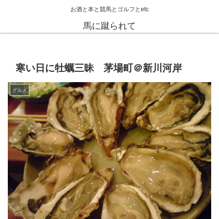
お酒と本と競馬とゴルフとetc
馬に蹴られて
寒い日に牡蠣三昧 茅場町＠新川河岸
グルメ