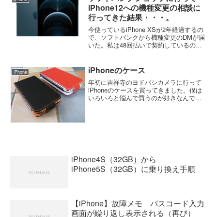
iPhone12への機種変更の相談に
行ってきた結果・・・。
今使っているiPhone XSが2年経過するの
で、ソフトバンクから機種変更のDMが届
いた。私は48回払いで契約しているの
で、支払いが24回を経過すると新しい機
種への乗り換えの時に残りの24回分を帳
消しにしてくれる。条件としては今使っ
iPhoneのケース
iPhone
ているi...
年初に吉祥寺のヨドバシカメラに行って
iPhoneのケースを買ってきました。僕は
いろいろと悩んで買うのが好きなんです
けど、彼女はパッとみて気に入ったモノ
を手にとってしまった。それを見ると何
となくいいかな～って思って色違いを買
いました。だけど、...
iPhone4S（32GB）から
iPhone5S（32GB）に乗り換え手順
【iPhone】故障メモ パスコード入力
画面が繰り返し表示される（再び）