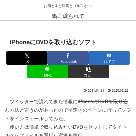
お酒と本と競馬とゴルフとetc
馬に蹴られて
iPhoneにDVDを取り込むソフト
X
Facebook
はてブ
LINE
コピー
2011.01.21
2020.02.22
ツイッターで流れてきた情報に
iPhoneにDVDを取り込
む方法
と言うのがあったので早速そのページに行ってソフ
トをインストールしてみた。
使い方は簡単で取り込みたいDVDをセットしてタイト
ルからファイルを選択し変換を実行。