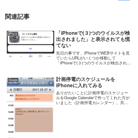
関連記事
「iPhoneで(３)つのウイルスが検
iPhone
出されました」と表示されても慌
てない
先日の事です、iPhoneでWEBサイトを見
ていたらURLがいくつか移動して
「iPhoneで(３)つのウイルスが検出されま
した。バッテリーが感染しています」と
いうメッセージが出ました。画面が表示
されないで、URLがいくつも移動する場
計画停電のスケジュールを
Google
合は怪し...
iPhoneに入れてみる
ありがたいことに計画停電のスケジュー
ルをGoogle Calendarで作ってくれた方が
いました（計画停電カレンダー）。共有
カレンダーなので誰でも使えます。 僕
はGoogle Calendarで出来た計画停電スケ
ジュールをiPhoneに入れ...