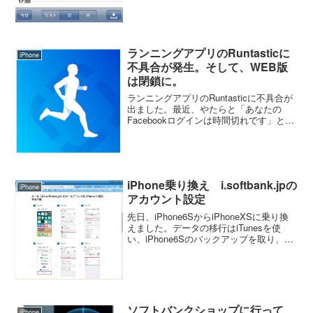
ランニングアプリのRuntasticに
iPhone
不具合が発生。そして、WEB版
は閉鎖に。
ランニングアプリのRuntasticに不具合が
出ました。最近、やたらと「あなたの
Facebookログインは時間切れです」とい
うメッセージが出るようになった。だっ
たら、ログアウトして再度ログインすれ
ばいいのかと思って、ログアウトしよう
とすると...
iPhone乗り換え i.softbank.jpの
iPhone
アカウント設定
先日、iPhone6SからiPhoneXSに乗り換
えました。データの移行はiTunesを使
い、iPhone6Sのバックアップを取り、
iPhoneXSでデータの復元をしました。こ
れで、ほとんどのデータ（アプリ、写
真、音楽など）が移行できました...
ソフトバンクショップに行って
iPhone