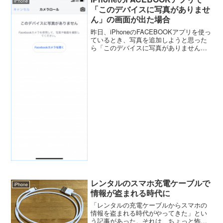
iPhone
ッセージを消す方法を調べ...
「このデバイスに写真がありませ
ん」の画面が出た場合
昨日、iPhoneのFACEBOOKアプリを使っ
ているとき、写真を追加しようと思った
ら「このデバイスに写真がありません」
という画面が出た。あれ？アプリの不具
合かと思い、左上のキャンセルを押して
再度、写真を追加しようと思っても同じ
「このデバイ...
レンタルのスマホ充電ケーブルで
iPhone
情報が盗まれる時代に
「レンタルの充電ケーブルからスマホの
情報を盗まれる時代がやってきた」とい
う記事があった。それは、ちょっと怖い