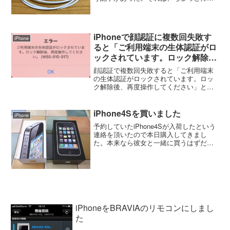
な～と思って読んでみた。これを読むと
スマホの充電ケーブルにWi-Fi機能を持た
せて、スマホの情報を抜いてしまうとい
うことらしい。私が...
iPhoneで顔認証に複数回失敗す
iPhone
ると「ご利用端末の生体認証がロ
ックされています。ロック解除
後、再度操作してください」と表
顔認証で複数回失敗すると「ご利用端末
示された
の生体認証がロックされています。ロッ
ク解除後、再度操作してください」と表
示された。これまでは、マスクをしてい
たので失敗することはあったけど、パス
コードを入れていたので問題はなかっ
iPhone4Sを買いました
iPhone
た。今朝、朝日を顔に浴びな...
予約していたiPhone4Sが入荷したという
連絡を頂いたので本日購入してきまし
た。本来なら彼女と一緒に買うはずだっ
たのですが、彼女は仕事で手続きを出来
ないので一足早く僕だけ購入。 iTunes
を使ってデータの移行を実施。時間は掛
かったけどな...
iPhoneをBRAVIAのリモコンにしまし
た