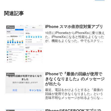
関連記事
iPhone スマホ依存症対策アプリ
iPhone
10月にiPhone6sからiPhoneXsに乗り換え
た。iPhoneXsになると性能もよくなった
が、機能もよくなった。中でもスクリー
ンタイムという機能はiPhoneをどのぐら
いの時間どのアプリを使ったかが分かる
アプリです。スクリーンタイム...
iPhoneで『最後の回線が使用で
iPhone
きなくなりました』のメッセージ
が出たら
最近、電話をかけようとすると『最後の
回線が使用できなくなりました』という
意味不明なメッセージが出るようになっ
た。メッセージを無視して電話をかける
ことが出来るけど、電話を掛けるたびに
このメッセージが出るのはうるさい。メ
iPhoneのFACEBOOKアプリで