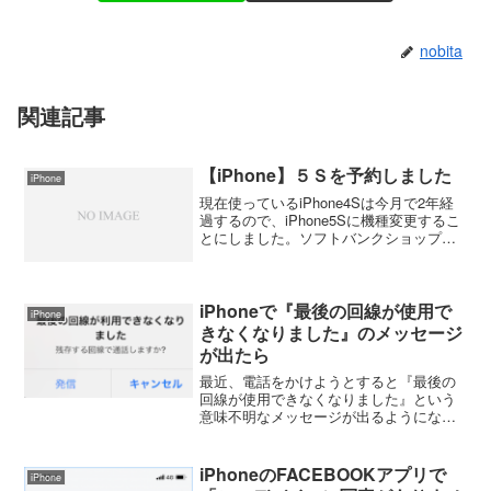
nobita
関連記事
【iPhone】５Ｓを予約しました
iPhone
現在使っているiPhone4Sは今月で2年経
過するので、iPhone5Sに機種変更するこ
とにしました。ソフトバンクショップに
行って、いつ切り替えるのがコストが掛
からないか確認したところ11月に入った
ら予約をして機種変更するのが一番いい
という...
iPhoneで『最後の回線が使用で
iPhone
きなくなりました』のメッセージ
が出たら
最近、電話をかけようとすると『最後の
回線が使用できなくなりました』という
意味不明なメッセージが出るようになっ
た。メッセージを無視して電話をかける
ことが出来るけど、電話を掛けるたびに
このメッセージが出るのはうるさい。メ
iPhoneのFACEBOOKアプリで
iPhone
ッセージを消す方法を調べ...