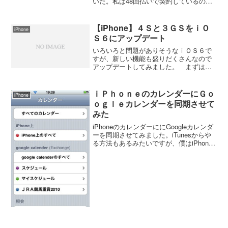
いた。私は48回払いで契約しているの
で、支払いが24回を経過すると新しい機
種への乗り換えの時に残りの24回分を帳
消しにしてくれる。条件としては今使っ
【iPhone】４Ｓと３ＧＳをｉＯ
iPhone
ているi...
Ｓ６にアップデート
いろいろと問題がありそうなｉＯＳ６で
すが、新しい機能も盛りだくさんなので
アップデートしてみました。 まずは、
iPhone3GSをWi-Fi経由でアップデートを
しようと思ったが空き容量（2.1GB）が
たりないって。仕方がないので使わない
ｉＰｈｏｎｅのカレンダーにＧｏ
iPhone
アプリ...
ｏｇｌｅカレンダーを同期させて
みた
iPhoneのカレンダーににGoogleカレンダ
ーを同期させてみました。iTunesからや
る方法もあるみたいですが、僕はiPhone
からやりました。また、Googleのアカウ
ントを２つ持っているのでそれぞれのカ
レンダーを同期させてみました。...