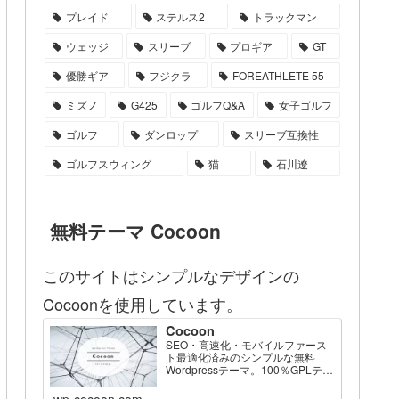
プレイド
ステルス2
トラックマン
ウェッジ
スリーブ
プロギア
GT
優勝ギア
フジクラ
FOREATHLETE 55
ミズノ
G425
ゴルフQ&A
女子ゴルフ
ゴルフ
ダンロップ
スリーブ互換性
ゴルフスウィング
猫
石川遼
無料テーマ Cocoon
このサイトはシンプルなデザインの
Cocoonを使用しています。
Cocoon
SEO・高速化・モバイルファース
ト最適化済みのシンプルな無料
Wordpressテーマ。100％GPLテー
マです。
wp-cocoon.com