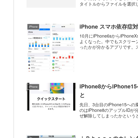
タイトルからファイルを選択し
iPhone スマホ依存
iPhone
10月にiPhone6sからiPh
よくなった。中でもスクリーン
ったかが分かるアプリです。ス
iPhone8からiPh
iPhone
と
先日、3台目のiPhone15
のはiPhone8のアップル
ぜ解除してしまったかというと、