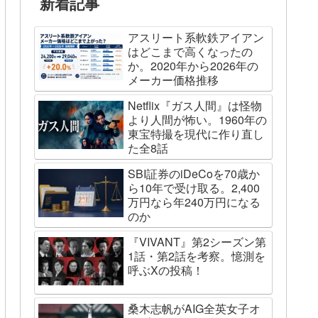
新着記事
アスリート系軟鉄アイアン
はどこまで高くなったの
か。2020年から2026年の
メーカー価格推移
Netflix『ガス人間』は怪物
より人間が怖い。1960年の
東宝特撮を現代に作り直し
た全8話
SBI証券のiDeCoを70歳か
ら10年で受け取る。2,400
万円なら年240万円になる
のか
『VIVANT』第2シーズン第
1話・第2話を考察。憶測を
呼ぶXの投稿！
桑木志帆がAIG全英女子オ