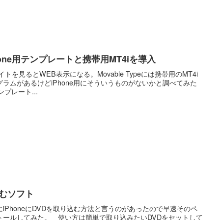
iPhone用テンプレートと携帯用MT4iを導入
イトを見るとWEB表示になる。Movable Typeには携帯用のMT4i
ラムがあるけどiPhone用にそういうものがないかと調べてみた
プレート...
込むソフト
iPhoneにDVDを取り込む方法と言うのがあったので早速そのペ
トールしてみた。 使い方は簡単で取り込みたいDVDをセットして