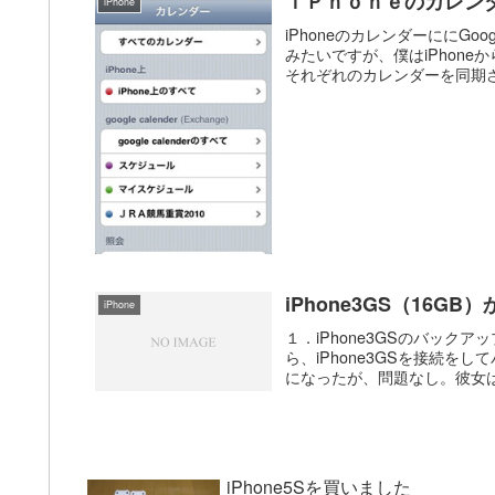
ｉＰｈｏｎｅのカレン
iPhone
iPhoneのカレンダーににGo
みたいですが、僕はiPhone
それぞれのカレンダーを同期さ
iPhone3GS（16GB
iPhone
１．iPhone3GSのバックア
ら、iPhone3GSを接続
になったが、問題なし。彼女は
iPhone5Sを買いました