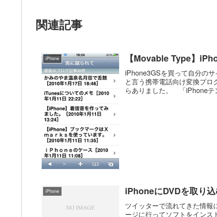
関連記事
【Movable Type】
iPhone
iPhone3GSを買って自分のサ
と言う携帯電話向け変換プログ
らありました。 「iPhoneテン
iPhoneにDVDを取り
iPhone
ツイッターで流れてきた情報に
ージに行ってソフトをインス