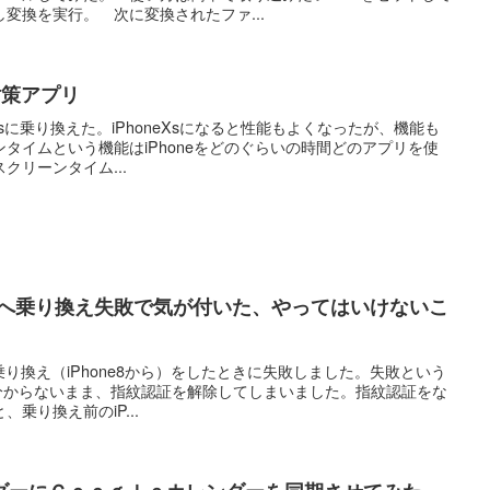
変換を実行。 次に変換されたファ...
症対策アプリ
oneXsに乗り換えた。iPhoneXsになると性能もよくなったが、機能も
タイムという機能はiPhoneをどのぐらいの時間どのアプリを使
クリーンタイム...
one15へ乗り換え失敗で気が付いた、やってはいけないこ
への乗り換え（iPhone8から）をしたときに失敗しました。失敗という
IDが分からないまま、指紋認証を解除してしまいました。指紋認証をな
乗り換え前のiP...