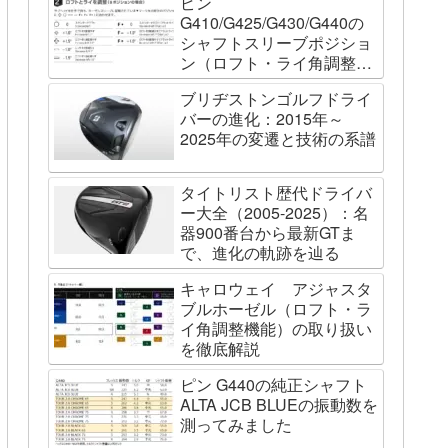
ピン
G410/G425/G430/G440の
シャフトスリーブポジショ
ン（ロフト・ライ角調整機
能）について
ブリヂストンゴルフドライ
バーの進化：2015年～
2025年の変遷と技術の系譜
タイトリスト歴代ドライバ
ー大全（2005-2025）：名
器900番台から最新GTま
で、進化の軌跡を辿る
キャロウェイ アジャスタ
ブルホーゼル（ロフト・ラ
イ角調整機能）の取り扱い
を徹底解説
ピン G440の純正シャフト
ALTA JCB BLUEの振動数を
測ってみました