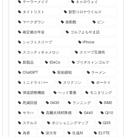
テーラーメイド
キャロウェイ
タイトリスト
新型コロナウイルス
マークダウン
振動数
ピン
確定拠出年金
ゴルフよもやま話
シャフトスリーブ
iPhone
スコッティキャメロン
スリーブ互換性
新製品
IDeCo
ブリヂストンゴルフ
ChatGPT
呪術廻戦
ラーメン
ミニドライバー
スリクソン
ボーケイ
弾道調整機能
ヘッド重量
モニタリング
死滅回遊
G430
ランニング
SIM2
ヤマハ
高爾夫球桿降價
G440
Qi10
ステルス
ポジショニングマップ
Qi35
為替
深大寺
生成AI
ELYTE