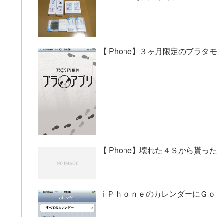
【iPhone】３ヶ月限定のブラタ
【iPhone】壊れた４Ｓから貰
ｉＰｈｏｎｅのカレンダーにＧｏ