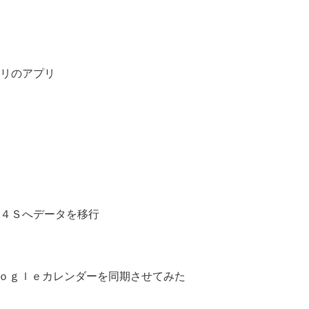
モリのアプリ
った４Ｓへデータを移行
ｏｇｌｅカレンダーを同期させてみた