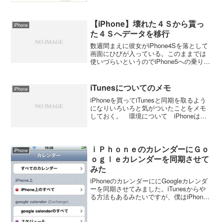
【iPhone】壊れた４Ｓから貰っ
iPhone
た４Ｓへデータを移行
数週間まえに彼女がiPhone4Sを落として
画面にひびが入っている。このままでは
使いづらいというのでiPhone5への乗り換
えも考えたが、知り合いがiPhone5に乗り
換えたので以前使っていたiPhone4Sをい
ただけることになった。SIM...
iTunesについてのメモ
iPhone
iPhoneを買ってiTunesと同期を取るよう
になりいろいろと気がついたことをメモ
しておく。 環境について iPhoneは僕
と彼女の２台、パソコンはデスクトップ
とノート iPodは僕が使用 iPhoneも
iPodも１台に付きiTunesの...
ｉＰｈｏｎｅのカレンダーにＧｏ
iPhone
ｏｇｌｅカレンダーを同期させて
みた
iPhoneのカレンダーににGoogleカレンダ
ーを同期させてみました。iTunesからや
る方法もあるみたいですが、僕はiPhone
からやりました。また、Googleのアカウ
ントを２つ持っているのでそれぞれのカ
レンダーを同期させてみました。...