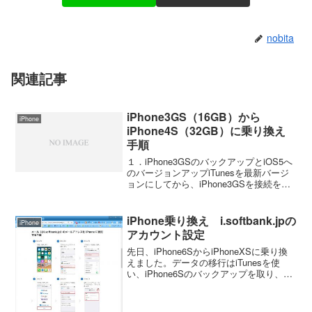
nobita
関連記事
iPhone3GS（16GB）から
iPhone
iPhone4S（32GB）に乗り換え
手順
１．iPhone3GSのバックアップとiOS5へ
のバージョンアップiTunesを最新バージ
ョンにしてから、iPhone3GSを接続をし
てバックアップとバージョンアップを行
う。（僕の場合は手順が逆になったが、
問題なし。彼女はこの手順でもちろん...
iPhone乗り換え i.softbank.jpの
iPhone
アカウント設定
先日、iPhone6SからiPhoneXSに乗り換
えました。データの移行はiTunesを使
い、iPhone6Sのバックアップを取り、
iPhoneXSでデータの復元をしました。こ
れで、ほとんどのデータ（アプリ、写
真、音楽など）が移行できました...