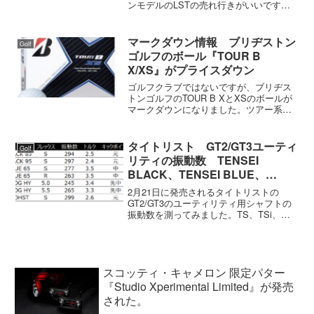
ンモデルのLSTの売れ行きがいいです。
カスタム仕様にするとLSTの9度では12月
末ごろになるようです。G430LSTと
G425LST違いについて大きく違うのは
マークダウン情報 ブリヂストン
Golf
G43...
ゴルフのボール『TOUR B
X/XS』がプライスダウン
ゴルフクラブではないですが、ブリヂス
トンゴルフのTOUR B XとXSのボールが
マークダウンになりました。ツアー系ボ
ールではタイトリストのPRO V1/V1Xに
次ぐ人気商品です。日本では女子プロの
使用率が高いボールですね。在庫は少な
タイトリスト GT2/GT3ユーティ
Golf
いので、...
リティの振動数 TENSEI
BLACK、TENSEI BLUE、
MODUS HB GOHST、DENALIな
2月21日に発売されるタイトリストの
ど
GT2/GT3のユーティリティ用シャフトの
振動数を測ってみました。TS、TSi、
TSRの時と違ってGTシリーズではシャフ
トのバリエーションが増えました。タイ
トリストは純正シャフトという括りでは
出していませ...
スコッティ・キャメロン 限定パター
『Studio Xperimental Limited』が発売
された。