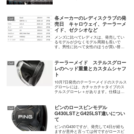
イアス設計という言葉が最近出てきただ
けです。ドローバイアス設計と言うのは
つかまりのいいヘッドの事で、ドローが
簡単に打てるわけではない...
各メーカーのレディスクラブの発
Golf
売日 キャロウェイ、テーラーメ
イド、ゼクシオなど
メンズに比べてレディスは、発売してい
るモデルが少なくモデル周期も長いで
す。男性に比べて女性のほうが買い替え
のサイクルが長いということもあります
が、販売シェアもメンズモデルのほうが
圧倒的に高いです。それでも、女性ゴル
テーラーメイド ステルスグロー
Golf
ファーは確実に増えているの...
レのヘッド重量とカスタムシャフ
ト
10月7日発売のテーラーメイドのステルス
グローレには、カチャカチャタイプのス
テルスグローレ＋があります。仕様はス
テルスグローレが長さ46インチ、ステル
スグローレ+が45.75インチ、ステルスグ
ローレ+のカスタムシャフトが45.25イン
ピンのロースピンモデル
Golf
チにな...
G430LSTとG425LST違いについ
て
ピンのG430ですが、発売して4日が経ち
ますが意外と言っては何ですがロースピ