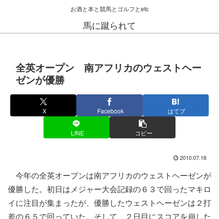
お酒と本と競馬とゴルフとetc
馬に蹴られて
全英オープン 南アフリカのウェストヘー
ゼンが優勝
X
Facebook
はてブ
LINE
コピー
2010.07.18
今年の全英オープンは南アフリカのウェストヘーゼンが
優勝した。初日はメジャー大会記録の６３で回ったマキロ
イに注目が集まったが、優勝したウェストヘーゼンは２打
差の６５で回っていた。そして、２日目にスコアを崩した