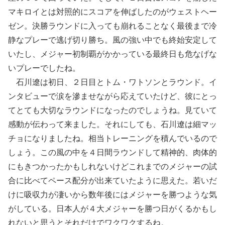
マキロイとは対照的にスコアを伸ばしたのがウェストヘー
ゼン。決勝ラウンドに入っても崩れることなく最後まで冷
静なプレーで逃げ切り勝ち。風の強い中でも終始安定して
いたし、メジャー初制覇がかかっている最終日も危なげな
いプレーでしたね。
石川遼は初日、２日目とトム・ワトソンとラウンド。イ
ンタビューで涙を滲ませながら応えていたけど、彼にとっ
てとても大切なラウンドになったのでしょうね。見ていて
感動が伝わって来ました。それにしても、石川遼は細マッ
チョになりましたね。相当トレーニングを積んでいるので
しょう。この風の中を４日間ラウンドして精神的、肉体的
にもきつかったかもしれないけどこれまでのメジャーの試
合に比べてペース配分が出来ていたように思えた。若いだ
けに吸収力が凄いから数年後にはメジャーを勝つような気
がしている。日本人が４大メジャーを勝つ日がくるかもし
れないと思うとそれだけでワクワクするね。