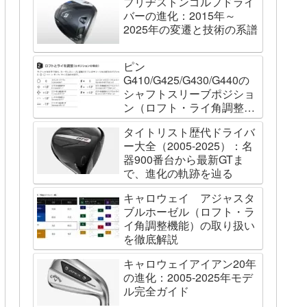
ブリヂストンゴルフドライ
バーの進化：2015年～
2025年の変遷と技術の系譜
ピン
G410/G425/G430/G440の
シャフトスリーブポジショ
ン（ロフト・ライ角調整機
能）について
タイトリスト歴代ドライバ
ー大全（2005-2025）：名
器900番台から最新GTま
で、進化の軌跡を辿る
キャロウェイ アジャスタ
ブルホーゼル（ロフト・ラ
イ角調整機能）の取り扱い
を徹底解説
キャロウェイアイアン20年
の進化：2005-2025年モデ
ル完全ガイド