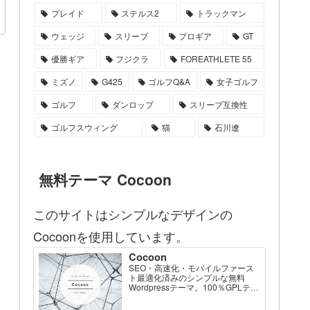
プレイド
ステルス2
トラックマン
ウェッジ
スリーブ
プロギア
GT
優勝ギア
フジクラ
FOREATHLETE 55
ミズノ
G425
ゴルフQ&A
女子ゴルフ
ゴルフ
ダンロップ
スリーブ互換性
ゴルフスウィング
猫
石川遼
無料テーマ Cocoon
このサイトはシンプルなデザインの
Cocoonを使用しています。
Cocoon
SEO・高速化・モバイルファース
ト最適化済みのシンプルな無料
Wordpressテーマ。100％GPLテー
マです。