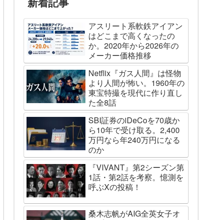
新着記事
アスリート系軟鉄アイアン
はどこまで高くなったの
か。2020年から2026年の
メーカー価格推移
Netflix『ガス人間』は怪物
より人間が怖い。1960年の
東宝特撮を現代に作り直し
た全8話
SBI証券のiDeCoを70歳か
ら10年で受け取る。2,400
万円なら年240万円になる
のか
『VIVANT』第2シーズン第
1話・第2話を考察。憶測を
呼ぶXの投稿！
桑木志帆がAIG全英女子オ