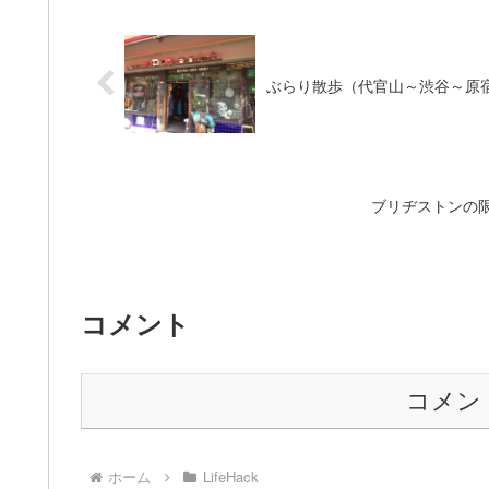
ぶらり散歩（代官山～渋谷～原
ブリヂストンの
コメント
コメン
ホーム
LifeHack