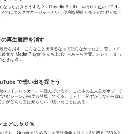
なくなったときどうする？ - ITmedia Biz.ID やはり１位の『Ctrl＋
う。ＸＰではタスクマネージャーという便利な機能があるので動かなく
.
layerの再生履歴を消す
ayerの再生履歴を消す こんなこと出来るなって知らなかったよ。昔、エロ
女が Media Player を立ち上げたらあ～ら大変。バレてしまっ
きは過...
uTube で想い出を探そう
鴨のコインロッカー』を読んでいるが、この本の主人公がボブ・デ
ずさむシーンが何度も登場してくる。え～と、恥ずかしながら僕は
』がどんな曲は知らない（聴いたことはある...
シェアは５０％
のうち、Googleが占めるシェアは前年同月より3％増えて50％と