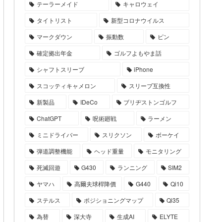
テーラーメイド
キャロウェイ
タイトリスト
新型コロナウイルス
マークダウン
振動数
ピン
確定拠出年金
ゴルフよもやま話
シャフトスリーブ
iPhone
スコッティキャメロン
スリーブ互換性
新製品
IDeCo
ブリヂストンゴルフ
ChatGPT
呪術廻戦
ラーメン
ミニドライバー
スリクソン
ボーケイ
弾道調整機能
ヘッド重量
モニタリング
死滅回遊
G430
ランニング
SIM2
ヤマハ
高爾夫球桿降價
G440
Qi10
ステルス
ポジショニングマップ
Qi35
為替
深大寺
生成AI
ELYTE