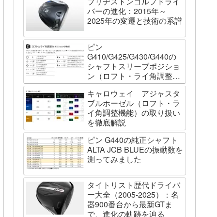
ブリヂストンゴルフドライ
バーの進化：2015年～
2025年の変遷と技術の系譜
ピン
G410/G425/G430/G440の
シャフトスリーブポジショ
ン（ロフト・ライ角調整機
能）について
キャロウェイ アジャスタ
ブルホーゼル（ロフト・ラ
イ角調整機能）の取り扱い
を徹底解説
ピン G440の純正シャフト
ALTA JCB BLUEの振動数を
測ってみました
タイトリスト歴代ドライバ
ー大全（2005-2025）：名
器900番台から最新GTま
で、進化の軌跡を辿る