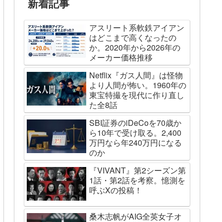
新着記事
アスリート系軟鉄アイアン
はどこまで高くなったの
か。2020年から2026年の
メーカー価格推移
Netflix『ガス人間』は怪物
より人間が怖い。1960年の
東宝特撮を現代に作り直し
た全8話
SBI証券のiDeCoを70歳か
ら10年で受け取る。2,400
万円なら年240万円になる
のか
『VIVANT』第2シーズン第
1話・第2話を考察。憶測を
呼ぶXの投稿！
桑木志帆がAIG全英女子オ