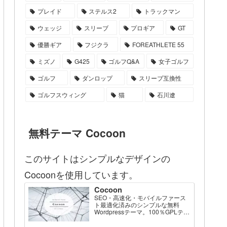
プレイド
ステルス2
トラックマン
ウェッジ
スリーブ
プロギア
GT
優勝ギア
フジクラ
FOREATHLETE 55
ミズノ
G425
ゴルフQ&A
女子ゴルフ
ゴルフ
ダンロップ
スリーブ互換性
ゴルフスウィング
猫
石川遼
無料テーマ Cocoon
このサイトはシンプルなデザインの
Cocoonを使用しています。
Cocoon
SEO・高速化・モバイルファース
ト最適化済みのシンプルな無料
Wordpressテーマ。100％GPLテー
マです。