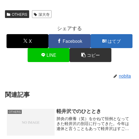
OTHERS
深大寺
シェアする
X
Facebook
はてブ
LINE
コピー
nobita
関連記事
軽井沢でのひととき
OTHERS
肺炎の療養（笑）をかねて恒例となって
きた軽井沢の別荘に行ってきた。今年は
連休と言うこともあって軽井沢はすごい
人出。ちょっと買い物に車で出ただけで
もいつもの倍の時間が掛かってしまっ