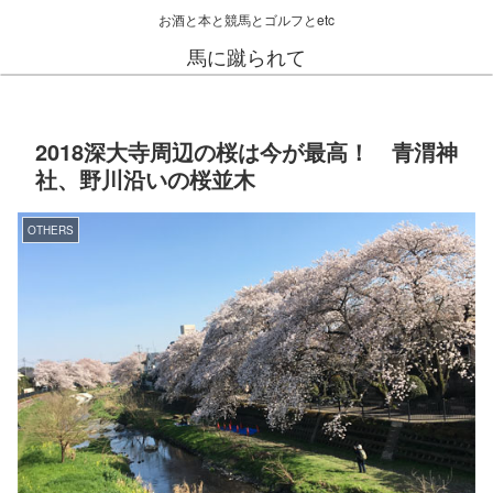
お酒と本と競馬とゴルフとetc
馬に蹴られて
2018深大寺周辺の桜は今が最高！ 青渭神
社、野川沿いの桜並木
OTHERS