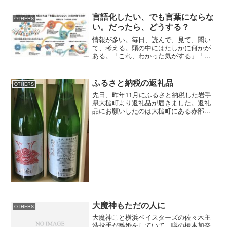
た。道には車があふれ、別荘地にはサイ
クリングする人であふれてい...
言語化したい、でも言葉にならな
OTHERS
い。だったら、どうする？
情報が多い。毎日、読んで、見て、聞い
て、考える。頭の中にはたしかに何かが
ある。「これ、わかった気がする」「こ
れ、面白い」「これ、ちょっと違う気が
する」。そういう感触が積み上がってい
く。でも、いざ言葉にしようとすると、
ふるさと納税の返礼品
OTHERS
何かがすり抜けていく。言...
先日、昨年11月にふるさと納税した岩手
県大槌町より返礼品が届きました。返礼
品にお願いしたのは大槌町にある赤部酒
造さんの『赤部 純米吟醸酒（720ml）
×2本セット』です。『赤部 純米吟醸
酒』は吟醸酒らしい華やかなでキリッと
した味わいではなく...
大魔神もただの人に
OTHERS
大魔神こと横浜ベイスターズの佐々木主
浩投手が離婚をしていて、噂の榎本加奈