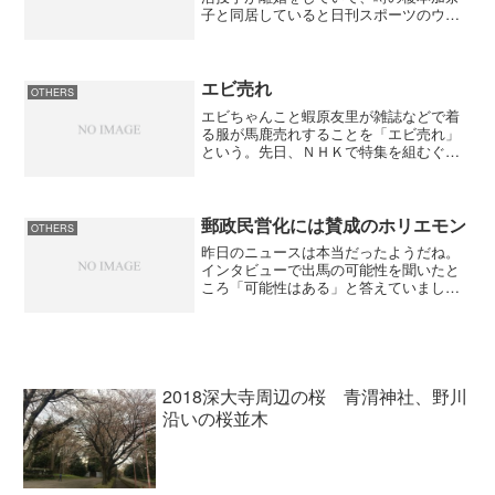
子と同居していると日刊スポーツのウェ
ブサイトで見た（大魔神が離婚、榎本加
奈子と同居中と発表 -
nikkansports.com）。今年の佐々木はオ
ープン戦から精細を欠...
エビ売れ
OTHERS
エビちゃんこと蝦原友里が雑誌などで着
る服が馬鹿売れすることを「エビ売れ」
という。先日、ＮＨＫで特集を組むぐら
いだから相当売れるんだろうね。繊維業
界ではエビちゃん＆CanCanモデル達にど
んどん新しい服を着てもらいたいらし
い。CanCanの発...
郵政民営化には賛成のホリエモン
OTHERS
昨日のニュースは本当だったようだね。
インタビューで出馬の可能性を聞いたと
ころ「可能性はある」と答えていました
ね。出たがりがなだけに本人は出馬をし
たいかもしれないが、会社としては押し
とどめるだろうね。衆院選の争点の郵政
民営化に対しては「大賛成...
2018深大寺周辺の桜 青渭神社、野川
沿いの桜並木