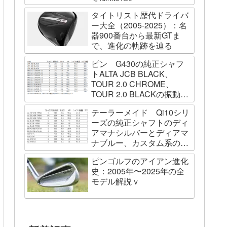
タイトリスト歴代ドライバ
ー大全（2005-2025）：名
器900番台から最新GTま
で、進化の軌跡を辿る
ピン G430の純正シャフ
トALTA JCB BLACK、
TOUR 2.0 CHROME、
TOUR 2.0 BLACKの振動数
を測ってみました
テーラーメイド Qi10シリ
ーズの純正シャフトのディ
アマナシルバーとディアマ
ナブルー、カスタム系の
SPEEDER NK BLACK、
ピンゴルフのアイアン進化
TOUR AD VF、Diamana
史：2005年〜2025年の全
WBの振動数を測ってみた
モデル解説ｖ