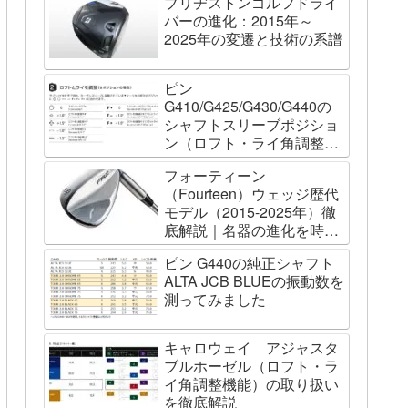
ブリヂストンゴルフドライ
バーの進化：2015年～
2025年の変遷と技術の系譜
ピン
G410/G425/G430/G440の
シャフトスリーブポジショ
ン（ロフト・ライ角調整機
能）について
フォーティーン
（Fourteen）ウェッジ歴代
モデル（2015-2025年）徹
底解説｜名器の進化を時系
列で辿る
ピン G440の純正シャフト
ALTA JCB BLUEの振動数を
測ってみました
キャロウェイ アジャスタ
ブルホーゼル（ロフト・ラ
イ角調整機能）の取り扱い
を徹底解説