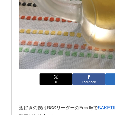
X
Facebook
酒好きの僕はRSSリーダーのFeedlyで
SAKET