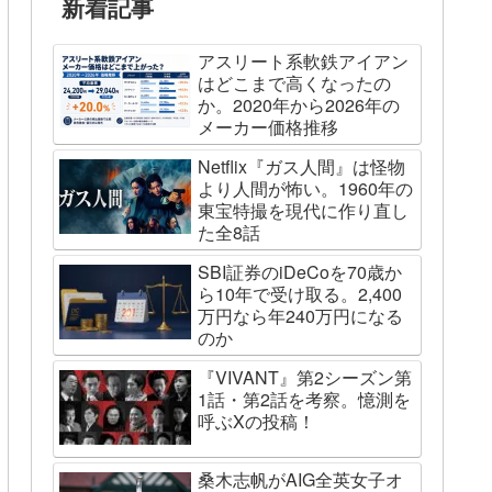
新着記事
アスリート系軟鉄アイアン
はどこまで高くなったの
か。2020年から2026年の
メーカー価格推移
Netflix『ガス人間』は怪物
より人間が怖い。1960年の
東宝特撮を現代に作り直し
た全8話
SBI証券のiDeCoを70歳か
ら10年で受け取る。2,400
万円なら年240万円になる
のか
『VIVANT』第2シーズン第
1話・第2話を考察。憶測を
呼ぶXの投稿！
桑木志帆がAIG全英女子オ