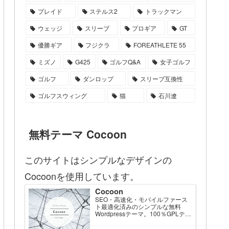
プレイド
ステルス2
トラックマン
ウェッジ
スリーブ
プロギア
GT
優勝ギア
フジクラ
FOREATHLETE 55
ミズノ
G425
ゴルフQ&A
女子ゴルフ
ゴルフ
ダンロップ
スリーブ互換性
ゴルフスウィング
猫
石川遼
無料テーマ Cocoon
このサイトはシンプルなデザインの
Cocoonを使用しています。
Cocoon
SEO・高速化・モバイルファース
ト最適化済みのシンプルな無料
Wordpressテーマ。100％GPLテー
マです。