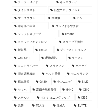
テーラーメイド
キャロウェイ
タイトリスト
新型コロナウイルス
マークダウン
振動数
ピン
確定拠出年金
ゴルフよもやま話
シャフトスリーブ
iPhone
スコッティキャメロン
スリーブ互換性
新製品
IDeCo
ブリヂストンゴルフ
ChatGPT
呪術廻戦
ラーメン
ミニドライバー
スリクソン
ボーケイ
弾道調整機能
ヘッド重量
モニタリング
死滅回遊
G430
ランニング
SIM2
ヤマハ
高爾夫球桿降價
G440
Qi10
ステルス
ポジショニングマップ
Qi35
為替
深大寺
生成AI
ELYTE