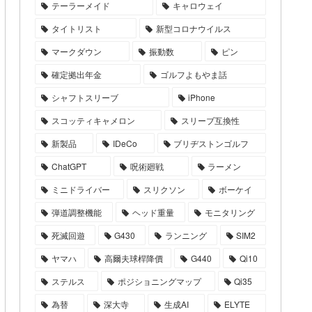
テーラーメイド
キャロウェイ
タイトリスト
新型コロナウイルス
マークダウン
振動数
ピン
確定拠出年金
ゴルフよもやま話
シャフトスリーブ
iPhone
スコッティキャメロン
スリーブ互換性
新製品
IDeCo
ブリヂストンゴルフ
ChatGPT
呪術廻戦
ラーメン
ミニドライバー
スリクソン
ボーケイ
弾道調整機能
ヘッド重量
モニタリング
死滅回遊
G430
ランニング
SIM2
ヤマハ
高爾夫球桿降價
G440
Qi10
ステルス
ポジショニングマップ
Qi35
為替
深大寺
生成AI
ELYTE