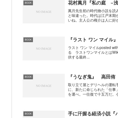
花村萬月『私の庭 −
BOOK
萬月先生初の時代物小説を読
と味違った。時代は江戸末期
いね。主人公の権介は人に好か
『ラスト ワン マイル』
BOOK
ラスト ワン マイルposted with 
る ラストワンマイルとはWik
供する最終...
『うなぎ鬼』 高田侑
BOOK
取り立て屋とデリヘルの運転
に、新たに命じられた「仕事」
を運べ。一往復で十五万だ。小
手に汗握る経済小説『
BOOK