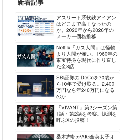
新着記事
アスリート系軟鉄アイアン
はどこまで高くなったの
か。2020年から2026年の
メーカー価格推移
Netflix『ガス人間』は怪物
より人間が怖い。1960年の
東宝特撮を現代に作り直し
た全8話
SBI証券のiDeCoを70歳か
ら10年で受け取る。2,400
万円なら年240万円になる
のか
『VIVANT』第2シーズン第
1話・第2話を考察。憶測を
呼ぶXの投稿！
桑木志帆がAIG全英女子オ