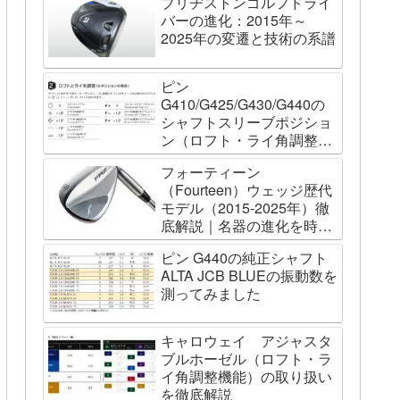
ブリヂストンゴルフドライ
バーの進化：2015年～
2025年の変遷と技術の系譜
ピン
G410/G425/G430/G440の
シャフトスリーブポジショ
ン（ロフト・ライ角調整機
能）について
フォーティーン
（Fourteen）ウェッジ歴代
モデル（2015-2025年）徹
底解説｜名器の進化を時系
列で辿る
ピン G440の純正シャフト
ALTA JCB BLUEの振動数を
測ってみました
キャロウェイ アジャスタ
ブルホーゼル（ロフト・ラ
イ角調整機能）の取り扱い
を徹底解説