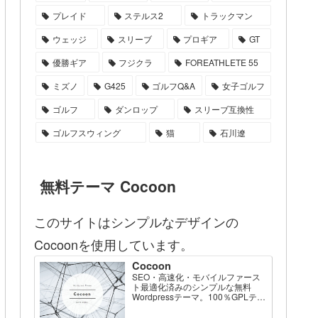
プレイド
ステルス2
トラックマン
ウェッジ
スリーブ
プロギア
GT
優勝ギア
フジクラ
FOREATHLETE 55
ミズノ
G425
ゴルフQ&A
女子ゴルフ
ゴルフ
ダンロップ
スリーブ互換性
ゴルフスウィング
猫
石川遼
無料テーマ Cocoon
このサイトはシンプルなデザインの
Cocoonを使用しています。
Cocoon
SEO・高速化・モバイルファース
ト最適化済みのシンプルな無料
Wordpressテーマ。100％GPLテー
マです。