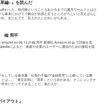
浅草編−』を読んだ
み終わった。時代物ということもあり今までの萬月ワールドとはひ
から幕末にかけてで舞台が吉原と言うところがらしいと言えばらし
れ、女にもてて、目上の人にかわいがられる...
 楡 周平
amazlet on 06.12.21楡 周平 新潮社 Amazon.co.jp で詳細を見
ipediaによると「家庭や企業のユーザーに通信のための接続を提
手をしている倉見勝。社長の千脇の"金銭哲学"に心酔している勝
とは...。「東京近郊に『黒牟』という街がある。そこにコンテナ
学生にだってできることだ」鬼か人か。...
バイアウト』