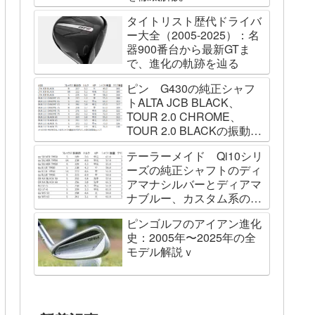
タイトリスト歴代ドライバ
ー大全（2005-2025）：名
器900番台から最新GTま
で、進化の軌跡を辿る
ピン G430の純正シャフ
トALTA JCB BLACK、
TOUR 2.0 CHROME、
TOUR 2.0 BLACKの振動数
を測ってみました
テーラーメイド Qi10シリ
ーズの純正シャフトのディ
アマナシルバーとディアマ
ナブルー、カスタム系の
SPEEDER NK BLACK、
ピンゴルフのアイアン進化
TOUR AD VF、Diamana
史：2005年〜2025年の全
WBの振動数を測ってみた
モデル解説ｖ