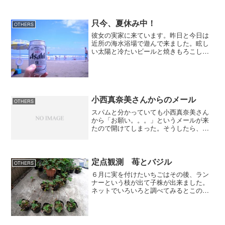
ずエラー表示がしてしてまたダメかとあ
きらめて帰ろうかとポテトを頬張ってい
ると何と繋がった。どうやらログインす
只今、夏休み中！
OTHERS
るまでにかなり時間が掛...
彼女の実家に来ています。昨日と今日は
近所の海水浴場で遊んで来ました。眩し
い太陽と冷たいビールと焼きもろこしで
夏を満喫中です。ビキニのお姉さんが少
ないのがちょっと残念だけどね。
小西真奈美さんからのメール
OTHERS
スパムと分かっていても小西真奈美さん
から「お願い。。。」というメールが来
たので開けてしまった。そうしたら、こ
んな内容のメールが来ていました。
定点観測 苺とバジル
OTHERS
６月に実を付けたいちごはその後、ラン
ナーという枝が出て子株が出来ました。
ネットでいろいろと調べてみるとこのラ
ンナーを株として育てると来年も使える
とか。最初のランナーは使わずに２番目
のランナーを使用。 ポットは近所のホ
ームセンターに行って買っ...