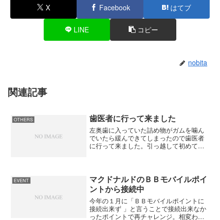
X
Facebook
はてブ
LINE
コピー
nobita
関連記事
歯医者に行って来ました
OTHERS
左奥歯に入っていた詰め物がガムを噛ん
でいたら緩んできてしまったので歯医者
に行って来ました。引っ越して初めての
歯医者なのでどこが良いのか分からない
のがちょっと怖い。変な所にいくとぼっ
たくられるからね。評判の良さそうな所
をネットで検索して、すぐ...
マクドナルドのＢＢモバイルポイ
EVENT
ントから接続中
今年の１月に「ＢＢモバイルポイントに
接続出来ず 」と言うことで接続出来なか
ったポイントで再チャレンジ。相変わら