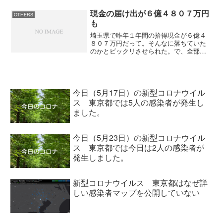
現金の届け出が６億４８０７万円
OTHERS
も
埼玉県で昨年１年間の拾得現金が６億４
８０７万円だって。そんなに落ちていた
のかとビックリさせられた。で、全部が
全部落とした人が現れたかというとそん
なことはなく１億６９４８万円が拾った
人の懐に入ったようだ。果たして一番多
く懐に収めた人は幾らだっ...
今日（5月17日）の新型コロナウイル
ス 東京都では5人の感染者が発生し
ました。
今日（5月23日）の新型コロナウイル
ス 東京都では今日は2人の感染者が
発生しました。
新型コロナウイルス 東京都はなぜ詳
しい感染者マップを公開していない