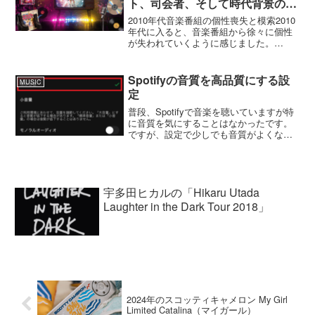
ト、司会者、そして時代背景の徹
底分析
2010年代音楽番組の個性喪失と模索2010
年代に入ると、音楽番組から徐々に個性
が失われていくように感じました。
Spotify、Apple Music、Amazon Musicと
いったストリーミング配信サービスの普
及、そしてYouTubeの...
Spotifyの音質を高品質にする設
MUSIC
定
普段、Spotifyで音楽を聴いていますが特
に音質を気にすることはなかったです。
ですが、設定で少しでも音質がよくなら
それはやったほうがいいと思う。そこ
で、Spotifyの音質を今よりもさらに高品
質にするテクニックというライフハック
があったの...
宇多田ヒカルの「Hikaru Utada
Laughter in the Dark Tour 2018」
2024年のスコッティキャメロン My Girl
Limited Catalina（マイガール）