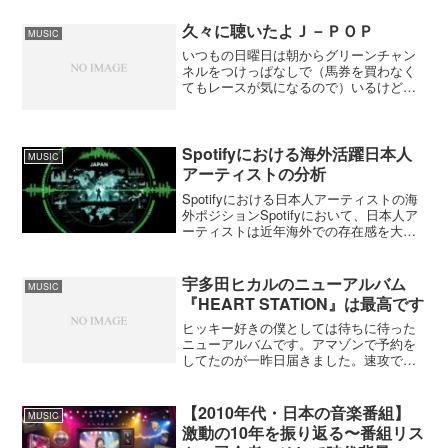
は何となくビリー・アイリッシュのよう
な感じがしてすごくいい。特に『NEW
久々に聴いたよＪ－ＰＯＰ
MUSIC
ERA』...
いつもの日曜日は朝からグリーンチャン
ネルをつけっぱなしで（馬券を買わなく
てもレースが気になるので）いるけど、
今日はスカパーの無料日だったので競馬
の時間を除いてMusicJapanTVや
MTVJAPANで放送していたJ-POPを聴い
ていた。最...
Spotifyにおける海外活躍日本人
MUSIC
アーティストの分析
Spotifyにおける日本人アーティストの海
外ポジションSpotifyにおいて、日本人ア
ーティストは近年海外での存在感を大き
く高めています。例えば2024年には、
Spotifyで世界的に再生された日本発の楽
曲をまとめた「Global Hit...
宇多田ヒカルのニューアルバム
MUSIC
『HEART STATION』は最高です
ヒッキー好きの僕としては待ちに待った
ニューアルバムです。アマゾンで予約を
してたのが一昨日届きました。速攻でウ
オークマンに入れてず～っと聴いていま
す。昨日は朝から聴いていたのですが、
さすがに夕方になったら彼女が飽きてし
【2010年代・日本の音楽番組】
MUSIC
まってストップ。仕方がな...
激動の10年を振り返る〜番組リス