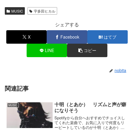
MUSIC
宇多田ヒカル
シェアする
X
Facebook
はてブ
LINE
コピー
nobita
関連記事
十明（とあか） リズムと声が癖
MUSIC
になりそう
Spotifyから自分へおすすめでチョイスし
てくれた楽曲で、お気に入りで何度もリ
ーピートしているのが十明（とあか）の
『NEW ERA』と『灰かぶり』。この2曲