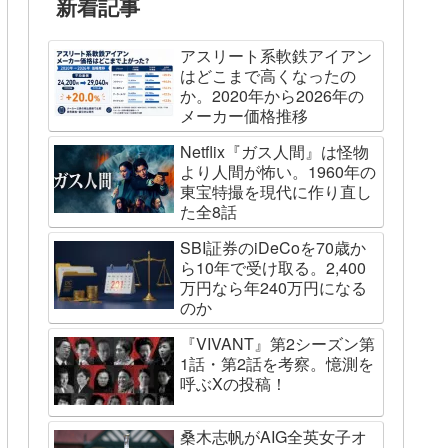
新着記事
アスリート系軟鉄アイアン
はどこまで高くなったの
か。2020年から2026年の
メーカー価格推移
Netflix『ガス人間』は怪物
より人間が怖い。1960年の
東宝特撮を現代に作り直し
た全8話
SBI証券のiDeCoを70歳か
ら10年で受け取る。2,400
万円なら年240万円になる
のか
『VIVANT』第2シーズン第
1話・第2話を考察。憶測を
呼ぶXの投稿！
桑木志帆がAIG全英女子オ