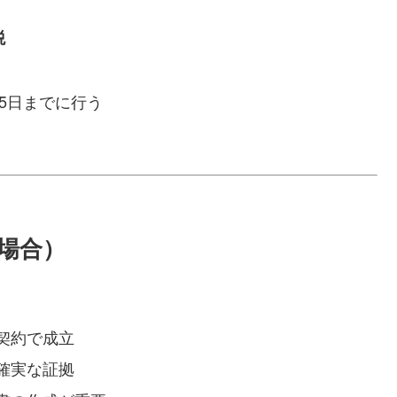
税
5日までに行う
の場合）
契約で成立
確実な証拠