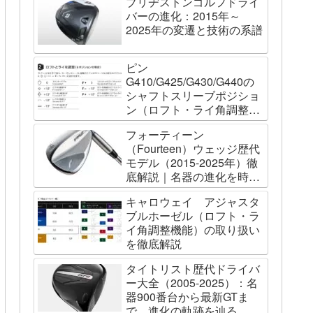
ブリヂストンゴルフドライ
バーの進化：2015年～
2025年の変遷と技術の系譜
ピン
G410/G425/G430/G440の
シャフトスリーブポジショ
ン（ロフト・ライ角調整機
能）について
フォーティーン
（Fourteen）ウェッジ歴代
モデル（2015-2025年）徹
底解説｜名器の進化を時系
列で辿る
キャロウェイ アジャスタ
ブルホーゼル（ロフト・ラ
イ角調整機能）の取り扱い
を徹底解説
タイトリスト歴代ドライバ
ー大全（2005-2025）：名
器900番台から最新GTま
で、進化の軌跡を辿る