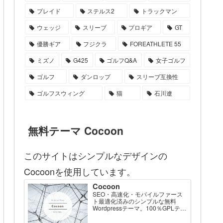
プレイド
ステルス2
トラックマン
ウェッジ
スリーブ
プロギア
GT
優勝ギア
フジクラ
FOREATHLETE 55
ミズノ
G425
ゴルフQ&A
女子ゴルフ
ゴルフ
ダンロップ
スリーブ互換性
ゴルフスウィング
猫
石川遼
無料テーマ Cocoon
このサイトはシンプルなデザインの
Cocoonを使用しています。
Cocoon
SEO・高速化・モバイルファース
ト最適化済みのシンプルな無料
Wordpressテーマ。100％GPLテー
マです。