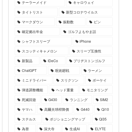
テーラーメイド
キャロウェイ
タイトリスト
新型コロナウイルス
マークダウン
振動数
ピン
確定拠出年金
ゴルフよもやま話
シャフトスリーブ
iPhone
スコッティキャメロン
スリーブ互換性
新製品
IDeCo
ブリヂストンゴルフ
ChatGPT
呪術廻戦
ラーメン
ミニドライバー
スリクソン
ボーケイ
弾道調整機能
ヘッド重量
モニタリング
死滅回遊
G430
ランニング
SIM2
ヤマハ
高爾夫球桿降價
G440
Qi10
ステルス
ポジショニングマップ
Qi35
為替
深大寺
生成AI
ELYTE