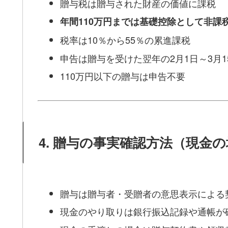
贈与税は贈与された財産の価値に課税
年間110万円までは基礎控除として非課
税率は10％から55％の累進課税
申告は贈与を受けた翌年の2月1日～3月1
110万円以下の贈与は申告不要
4. 贈与の事実確認方法（現金
贈与は贈与者・受贈者の意思表示による
現金のやり取りは銀行振込記録や通帳が