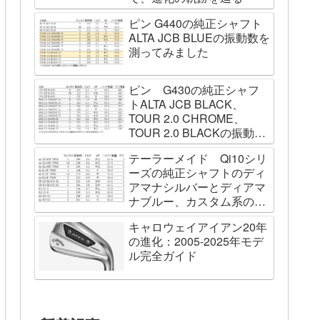
ピン G440の純正シャフト
ALTA JCB BLUEの振動数を
測ってみました
ピン G430の純正シャフ
トALTA JCB BLACK、
TOUR 2.0 CHROME、
TOUR 2.0 BLACKの振動数
を測ってみました
テーラーメイド Qi10シリ
ーズの純正シャフトのディ
アマナシルバーとディアマ
ナブルー、カスタム系の
SPEEDER NK BLACK、
キャロウェイアイアン20年
TOUR AD VF、Diamana
の進化：2005-2025年モデ
WBの振動数を測ってみた
ル完全ガイド