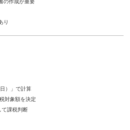
書の作成が重要
あり
1日）」で計算
課税対象額を決定
して課税判断