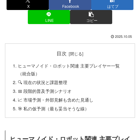
X
Facebook
はてブ
LINE
コピー
2025.10.05
目次
ヒューマノイド・ロボット関連 主要プレイヤー一覧
（統合版）
🔍 現在の状況と課題整理
📅 段階的普及予測シナリオ
📈 市場予測・外部見解も含めた見通し
🎯 私の仮予測（最も妥当そうな線）
ヒューマノイド・ロボット関連 主要プレイ