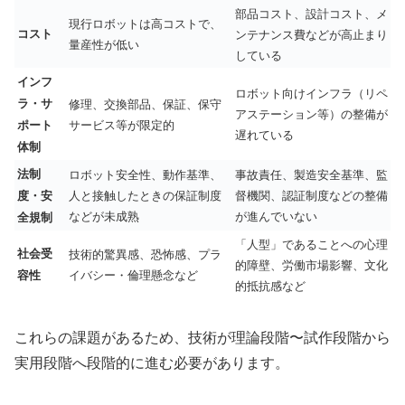
部品コスト、設計コスト、メ
現行ロボットは高コストで、
コスト
ンテナンス費などが高止まり
量産性が低い
している
インフ
ロボット向けインフラ（リペ
ラ・サ
修理、交換部品、保証、保守
アステーション等）の整備が
サービス等が限定的
ポート
遅れている
体制
法制
ロボット安全性、動作基準、
事故責任、製造安全基準、監
人と接触したときの保証制度
督機関、認証制度などの整備
度・安
などが未成熟
が進んでいない
全規制
「人型」であることへの心理
社会受
技術的驚異感、恐怖感、プラ
的障壁、労働市場影響、文化
イバシー・倫理懸念など
容性
的抵抗感など
これらの課題があるため、技術が理論段階〜試作段階から
実用段階へ段階的に進む必要があります。