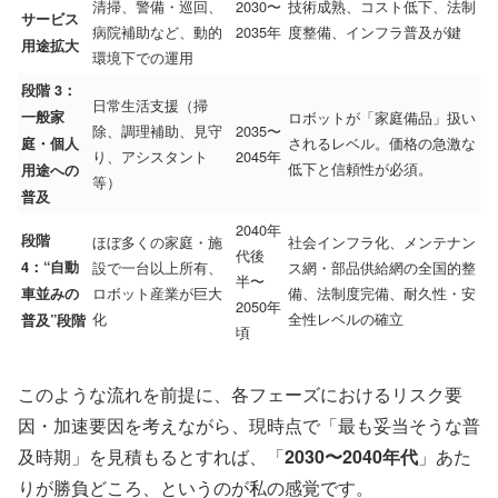
清掃、警備・巡回、
2030〜
技術成熟、コスト低下、法制
サービス
病院補助など、動的
2035年
度整備、インフラ普及が鍵
用途拡大
環境下での運用
段階 3：
日常生活支援（掃
一般家
ロボットが「家庭備品」扱い
除、調理補助、見守
2035〜
されるレベル。価格の急激な
庭・個人
り、アシスタント
2045年
低下と信頼性が必須。
用途への
等）
普及
2040年
段階
ほぼ多くの家庭・施
社会インフラ化、メンテナン
代後
4：“自動
設で一台以上所有、
ス網・部品供給網の全国的整
半〜
ロボット産業が巨大
備、法制度完備、耐久性・安
車並みの
2050年
化
全性レベルの確立
普及”段階
頃
このような流れを前提に、各フェーズにおけるリスク要
因・加速要因を考えながら、現時点で「最も妥当そうな普
及時期」を見積もるとすれば、「
2030〜2040年代
」あた
りが勝負どころ、というのが私の感覚です。