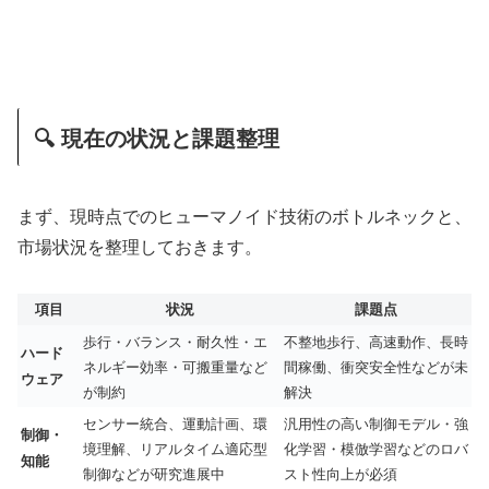
🔍 現在の状況と課題整理
まず、現時点でのヒューマノイド技術のボトルネックと、
市場状況を整理しておきます。
項目
状況
課題点
歩行・バランス・耐久性・エ
不整地歩行、高速動作、長時
ハード
ネルギー効率・可搬重量など
間稼働、衝突安全性などが未
ウェア
が制約
解決
センサー統合、運動計画、環
汎用性の高い制御モデル・強
制御・
境理解、リアルタイム適応型
化学習・模倣学習などのロバ
知能
制御などが研究進展中
スト性向上が必須