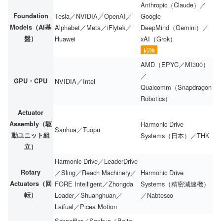
Anthropic（Claude）／
Foundation
Tesla／NVIDIA／OpenAI／
Google
Models（AI基
Alphabet／Meta／iFlytek／
DeepMind（Gemini）／
盤）
Huawei
xAI（Grok）
補強
AMD（EPYC／MI300）
／
GPU・CPU
NVIDIA／Intel
Qualcomm（Snapdragon
Robotics）
Actuator
Assembly（駆
Harmonic Drive
Sanhua／Tuopu
動ユニット組
Systems（日本）／THK
立）
Harmonic Drive／LeaderDrive
Rotary
／Sling／Reach Machinery／
Harmonic Drive
Actuators（回
FORE Intelligent／Zhongda
Systems（精密減速機）
転）
Leader／Shuanghuan／
／Nabtesco
Laifual／Picea Motion
Schaeffler／Sanhua／Beite