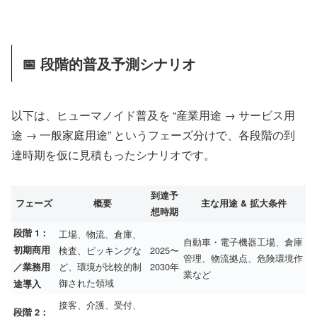
📅 段階的普及予測シナリオ
以下は、ヒューマノイド普及を “産業用途 → サービス用
途 → 一般家庭用途” というフェーズ分けで、各段階の到
達時期を仮に見積もったシナリオです。
到達予
フェーズ
概要
主な用途 & 拡大条件
想時期
段階 1：
工場、物流、倉庫、
自動車・電子機器工場、倉庫
初期商用
検査、ピッキングな
2025〜
管理、物流拠点、危険環境作
ど、環境が比較的制
2030年
／業務用
業など
御された領域
途導入
接客、介護、受付、
段階 2：