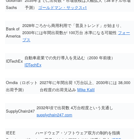
Goldman
2035年までに出荷数・市場規模は大幅拡大（38 Bドル市場
Sachs
予測）
ゴールドマン・サックス
+1
2028年ごろから商用利用で「普及トレンド」が始まり、
Bank of
2030年には年間出荷数が 100万台 水準になる可能性
フォー
America
ブス
自動車産業での先行導入を見込む（2030 年前後）
IDTechEx
IDTechEx
Omdia（ロボット
2027年に年間出荷 1万台以上、2030年には 38,000
出荷予測）
台程度の出荷見込み
Mike Kalil
2032年頃で出荷数 4万台程度という見通し
SupplyChain247
supplychain247.com
IEEE
ハードウェア・ソフトウェア双方の制約を指摘