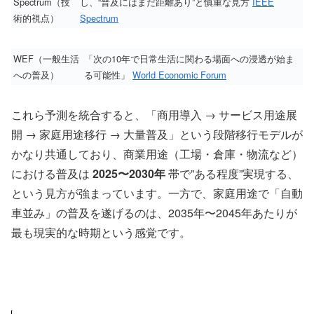
Spectrum（技
し、“普及にはまだ距離あり”と慎重な見方
IEEE
術的視点）
Spectrum
WEF（一般生活
「次の10年で日常生活に関わる場面への浸透が始ま
への普及）
る可能性」
World Economic Forum
これら予測を統合すると、「商用導入 → サービス用途展
開 → 家庭用途移行 → 大量普及」という段階移行モデルが
かなり共通しており、商業用途（工場・倉庫・物流など）
における普及は
2025〜2030年
帯で”ある程度”実現する、
という見方が強まっています。一方で、家庭用途で「自動
車並み」の普及を遂げるのは、2035年〜2045年あたりが
最も現実的な時期という感覚です。