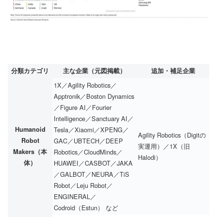
分類カテゴリ
主な企業（元図掲載）
追加・補足企業
1X／Agility Robotics／
Apptronik／Boston Dynamics
／Figure AI／Fourier
Intelligence／Sanctuary AI／
Humanoid
Tesla／Xiaomi／XPENG／
Agility Robotics（Digitの
Robot
GAC／UBTECH／DEEP
実運用）／1X（旧
Makers（本
Robotics／CloudMinds／
Halodi）
体）
HUAWEI／CASBOT／JAKA
／GALBOT／NEURA／TiS
Robot／Leju Robot／
ENGINERAL／
Codroid（Estun） など