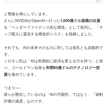
と警鐘を鳴らしています。
さらにNVIDIAがOpenAIへ行った
1,000億ドル規模の出資
を「ベンダーファイナンス的な構造」として批判し、「チ
ップ購入に還流する構造的リスク」を指摘しました。
それでも、AIの未来そのものに対しては各氏とも楽観的で
す。
ソロモン氏は「AIは長期的に経済を変える力を持つ」と述
べ、ゴールドマン自身も
年間60億ドルのテクノロジー投
資
を進めています。
つまり──
彼らが懸念しているのは「AIの可能性」ではなく、「過剰
評価の速度」なのです。