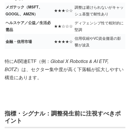
メガテック（MSFT、
調整は避けられないがキャッ
★★★☆☆
シュ基盤で耐性あり
GOOGL、AMZN）
ヘルスケア／公益／生活必
ディフェンシブ性で相対的に
★★☆☆☆
堅調
需品
信用収縮やVC資金撤退の影
★★★★☆
金融・信用市場
響が波及
特にAI関連ETF（例：
Global X Robotics & AI ETF,
BOTZ
）は、セクター集中度が高く下落幅が拡大しやすい
構造にあります。
指標・シグナル：調整発生前に注視すべきポ
イント