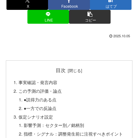
X
Facebook
はてブ
LINE
コピー
2025.10.05
目次
事実確認・発言内容
この予測の評価・論点
●説得力のある点
●一方での反論点
仮定シナリオ設定
影響予測：セクター別／銘柄別
指標・シグナル：調整発生前に注視すべきポイント