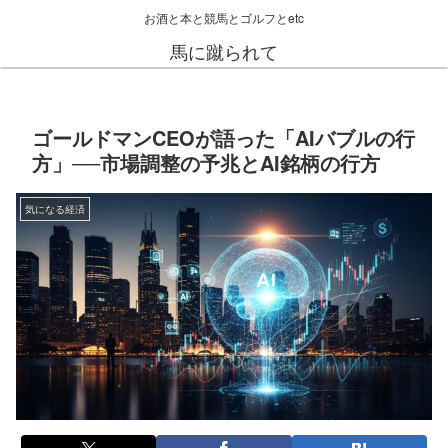
お酒と本と競馬とゴルフとetc
馬に蹴られて
ゴールドマンCEOが語った「AIバブルの行
方」──市場調整の予兆とAI銘柄の行方
気になる経済