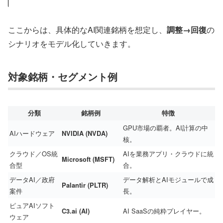
ここからは、具体的なAI関連銘柄を想定し、
調整→回復
の
シナリオをモデル化していきます。
対象銘柄・セグメント例
分類
銘柄例
特徴
GPU市場の覇者。AI計算の中
AIハードウェア
NVIDIA (NVDA)
核。
クラウド／OS統
AIを業務アプリ・クラウドに統
Microsoft (MSFT)
合型
合。
データAI／政府
データ解析とAIモジュールで成
Palantir (PLTR)
案件
長。
ピュアAIソフト
AI SaaSの純粋プレイヤー。
C3.ai (AI)
ウェア