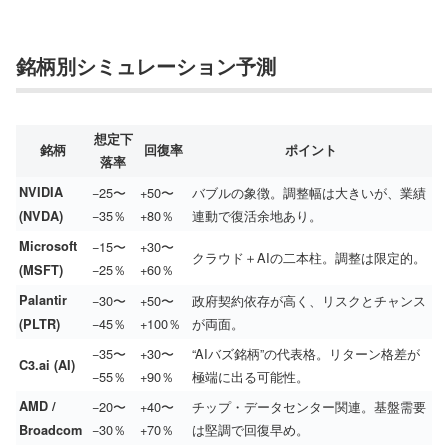
銘柄別シミュレーション予測
想定下
銘柄
回復率
ポイント
落率
NVIDIA
−25〜
+50〜
バブルの象徴。調整幅は大きいが、業績
−35％
+80％
連動で復活余地あり。
(NVDA)
Microsoft
−15〜
+30〜
クラウド＋AIの二本柱。調整は限定的。
−25％
+60％
(MSFT)
Palantir
−30〜
+50〜
政府契約依存が高く、リスクとチャンス
−45％
+100％
が両面。
(PLTR)
−35〜
+30〜
“AIバズ銘柄”の代表格。リターン格差が
C3.ai (AI)
−55％
+90％
極端に出る可能性。
AMD /
−20〜
+40〜
チップ・データセンター関連。基盤需要
−30％
+70％
は堅調で回復早め。
Broadcom