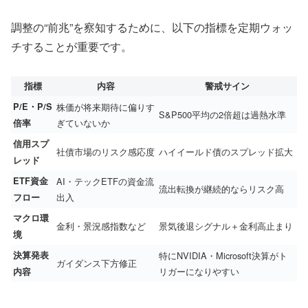
調整の“前兆”を察知するために、以下の指標を定期ウォッ
チすることが重要です。
指標
内容
警戒サイン
P/E・P/S
株価が将来期待に偏りす
S&P500平均の2倍超は過熱水準
ぎていないか
倍率
信用スプ
社債市場のリスク感応度
ハイイールド債のスプレッド拡大
レッド
ETF資金
AI・テックETFの資金流
流出転換が継続的ならリスク高
出入
フロー
マクロ環
金利・景況感指数など
景気後退シグナル＋金利高止まり
境
決算発表
特にNVIDIA・Microsoft決算がト
ガイダンス下方修正
リガーになりやすい
内容