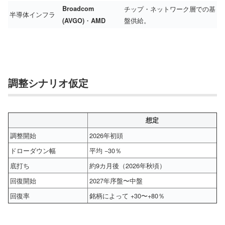
Broadcom
チップ・ネットワーク層での基
半導体インフラ
・
盤供給。
(AVGO)
AMD
調整シナリオ仮定
想定
調整開始
2026年初頭
ドローダウン幅
平均 −30％
底打ち
約9カ月後（2026年秋頃）
回復開始
2027年序盤〜中盤
回復率
銘柄によって +30〜+80％