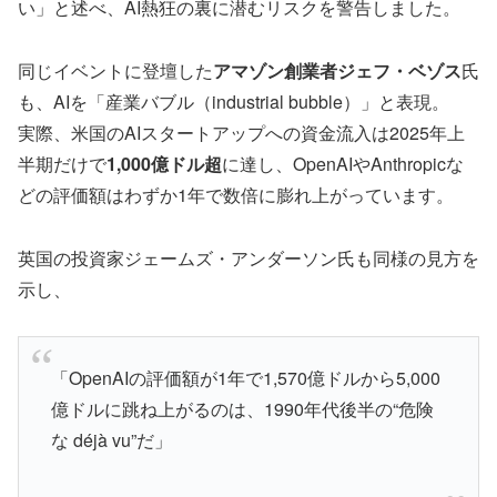
い」と述べ、AI熱狂の裏に潜むリスクを警告しました。
同じイベントに登壇した
アマゾン創業者ジェフ・ベゾス
氏
も、AIを「産業バブル（industrial bubble）」と表現。
実際、米国のAIスタートアップへの資金流入は2025年上
半期だけで
1,000億ドル超
に達し、OpenAIやAnthropicな
どの評価額はわずか1年で数倍に膨れ上がっています。
英国の投資家ジェームズ・アンダーソン氏も同様の見方を
示し、
「OpenAIの評価額が1年で1,570億ドルから5,000
億ドルに跳ね上がるのは、1990年代後半の“危険
な déjà vu”だ」