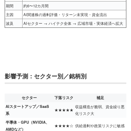
期間
約6〜12カ月間
主因
AI関連株の過剰評価・リターン未実現・資金流出
波及
AIセクター → ハイテク全体 → 広域市場・実体経済へ拡大
影響予測：セクター別／銘柄別
セクター
下落リスク
補足
AIスタートアップ／SaaS
収益構造が脆弱、資金繰り悪
★★★★★
化リスク大
系
半導体・GPU（NVIDIA、
★★★★☆
供給過剰や政策リスクに敏感
AMDなど）