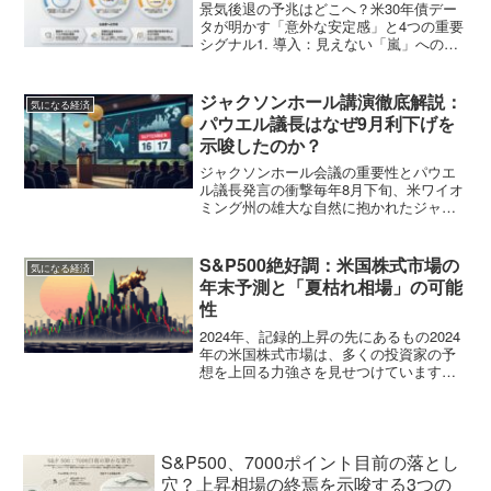
景気後退の予兆はどこへ？米30年債デー
タが明かす「意外な安定感」と4つの重要
シグナル1. 導入：見えない「嵐」への不
安と、現在のリアル「金利はいつまで高
いままなのか」「住宅ローンの支払いに
終わりは見えないのか」――。こうした
ジャクソンホール講演徹底解説：
気になる経済
切実な不安が、今...
パウエル議長はなぜ9月利下げを
示唆したのか？
ジャクソンホール会議の重要性とパウエ
ル議長発言の衝撃毎年8月下旬、米ワイオ
ミング州の雄大な自然に抱かれたジャク
ソンホールで、世界中の中央銀行総裁や
経済学者、金融市場の重鎮たちが一堂に
会します。この「ジャクソンホール会
S&P500絶好調：米国株式市場の
気になる経済
議」は、単なる学術シンポ...
年末予測と「夏枯れ相場」の可能
性
2024年、記録的上昇の先にあるもの2024
年の米国株式市場は、多くの投資家の予
想を上回る力強さを見せつけています。
主要株価指数であるS&P500は、2023年
に続き2年連続で20%を超える上昇を記録
し、年間で57回もの史上最高値を更新し
ま...
S&P500、7000ポイント目前の落とし
穴？上昇相場の終焉を示唆する3つの