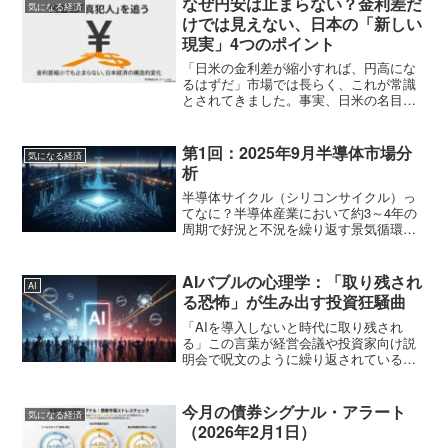
なぜ円安は止まらない？金利差だ
気になる経済
けでは見えない、日本の「新しい
現実」4つのポイント
「日米の金利差が縮小すれば、円高にな
るはずだ」市場では長らく、これが常識
とされてきました。事実、日米の名目金
利差は縮小傾向にあり、物価を考慮した
実質金利差はほぼ同じ水準にまで近づい
ています。しかし、現実はどうでしょう
第1回：2025年9月半導体市場分
気になる経済
か。円安のトレンドは依然...
析
半導体サイクル（シリコンサイクル）っ
てなに？半導体産業において約3～4年の
周期で好況と不況を繰り返す景気循環の
ことで、半導体指数のSOX指数がそれに
連動しています。ですから、この半導体
サイクルにのっとってSOX指数を売買す
AIバブルの心理学：「取り残され
AI
ることで利益を上げ...
る恐怖」が生み出す投資狂騒曲
「AIを導入しないと時代に取り残され
る」この言葉が経営会議や投資家向け説
明会で呪文のように繰り返されている。
そして、この心理的プレッシャーに後押
しされた企業は、まるで競うように巨額
のAI投資に走り続けている。だが、この
今月の債券シグナル・アラート
気になる経済
加熱した投資ブームはど...
（2026年2月1日）