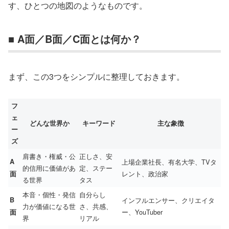
す、ひとつの地図のようなものです。
■ A面／B面／C面とは何か？
まず、この3つをシンプルに整理しておきます。
フ
ェ
どんな世界か
キーワード
主な象徴
ー
ズ
肩書き・権威・公
正しさ、安
A
上場企業社長、有名大学、TVタ
的信用に価値があ
定、ステー
レント、政治家
面
る世界
タス
本音・個性・発信
自分らし
B
インフルエンサー、クリエイタ
力が価値になる世
さ、共感、
ー、YouTuber
面
界
リアル