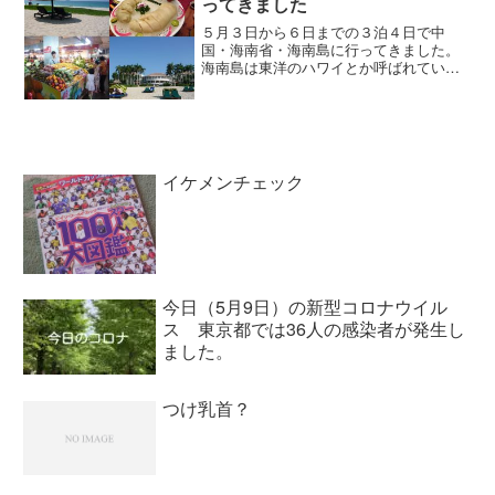
ってきました
５月３日から６日までの３泊４日で中
国・海南省・海南島に行ってきました。
海南島は東洋のハワイとか呼ばれていて
いるリゾート地。ハワイと同じ緯度に位
置しているので年間を通して温暖な気候
だし、元は軍事施設しかなかったような
島なので工業施設はない。そ...
イケメンチェック
今日（5月9日）の新型コロナウイル
ス 東京都では36人の感染者が発生し
ました。
つけ乳首？