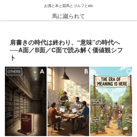
お酒と本と競馬とゴルフとetc
馬に蹴られて
肩書きの時代は終わり、“意味”の時代へ
──A面／B面／C面で読み解く価値観シフ
ト
OTHERS