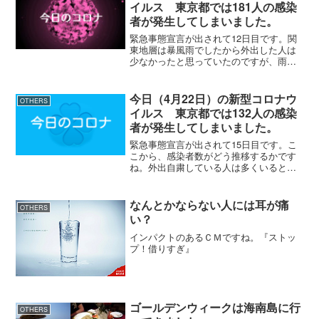
イルス 東京都では181人の感染
者が発生してしまいました。
緊急事態宣言が出されて12日目です。関
東地層は暴風雨でしたから外出した人は
少なかったと思っていたのですが、雨が
上がって駅に近いスーパーに買い物に行
ったら多くの人で賑わっていました。み
んな、雨上がりを待っていたようです。
今日（4月22日）の新型コロナウ
OTHERS
短い時間に集中している...
イルス 東京都では132人の感染
者が発生してしまいました。
緊急事態宣言が出されて15日目です。こ
こから、感染者数がどう推移するかです
ね。外出自粛している人は多くいると思
いますが、週末になると都心ではなく郊
外に多くの人が集まっていますからね。
今日、妻が吉祥寺に買い物に行きました
なんとかならない人には耳が痛
OTHERS
が、あまり混んでいなか...
い？
インパクトのあるＣＭですね。『ストッ
プ！借りすぎ』
ゴールデンウィークは海南島に行
OTHERS