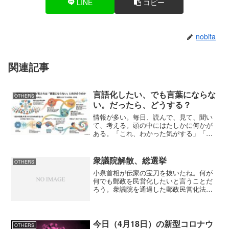
LINE
コピー
nobita
関連記事
言語化したい、でも言葉にならな
OTHERS
い。だったら、どうする？
情報が多い。毎日、読んで、見て、聞い
て、考える。頭の中にはたしかに何かが
ある。「これ、わかった気がする」「こ
れ、面白い」「これ、ちょっと違う気が
する」。そういう感触が積み上がってい
く。でも、いざ言葉にしようとすると、
衆議院解散、総選挙
OTHERS
何かがすり抜けていく。言...
小泉首相が伝家の宝刀を抜いたね。何が
何でも郵政を民営化したいと言うことだ
ろう。衆議院を通過した郵政民営化法案
が参議院で否決されるとはね。自民党内
で裏切り者が多く出てこうなったわけだ
が、衆議院の造反議員はこういう結果
（選挙で公認されない）は予...
今日（4月18日）の新型コロナウ
OTHERS