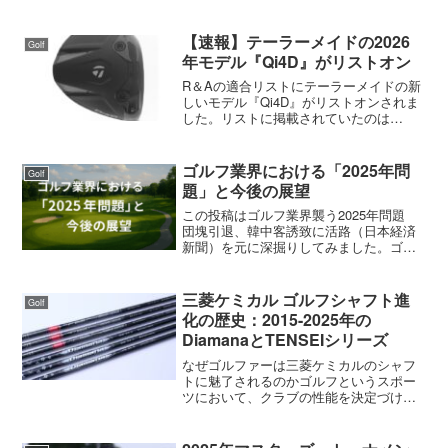
えばRBZですが、タイトリストも溝を入
れてしまいましたね。ソールのデザイン
も少し変わりました。残念なのはソール
【速報】テーラーメイドの2026
Golf
ウェイトの形状...
年モデル『Qi4D』がリストオン
R＆Aの適合リストにテーラーメイドの新
しいモデル『Qi4D』がリストオンされま
した。リストに掲載されていたのは
Qi4D、Qi4D LS、Qi4D MAXの3モデルで
した。登録されたので、今後の試合でプ
ロが使用すると思われます。
ゴルフ業界における「2025年問
Golf
題」と今後の展望
この投稿はゴルフ業界襲う2025年問題
団塊引退、韓中客誘致に活路（日本経済
新聞）を元に深掘りしてみました。ゴル
フ業界における「2025年問題」と今後の
展望1. エグゼクティブサマリー日本のゴ
ルフ業界は、かつてない転換期を迎えよ
三菱ケミカル ゴルフシャフト進
Golf
うとしていま...
化の歴史：2015-2025年の
DiamanaとTENSEIシリーズ
なぜゴルファーは三菱ケミカルのシャフ
トに魅了されるのかゴルフというスポー
ツにおいて、クラブの性能を決定づける
心臓部、それがシャフトである。数多の
シャフトメーカーが覇を競う中、三菱ケ
ミカルは一貫して世界のトップシーンで