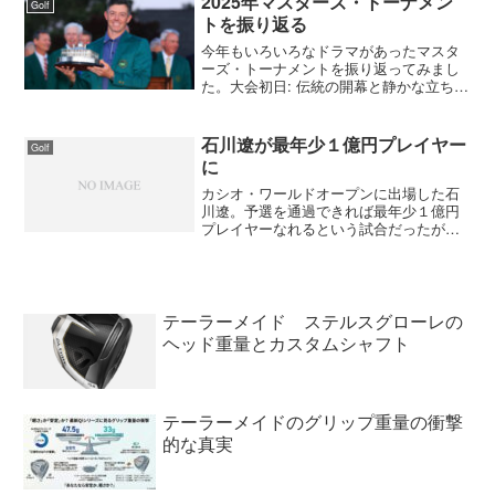
2025年マスターズ・トーナメン
Golf
圧倒的な存在感を放ち続け...
トを振り返る
今年もいろいろなドラマがあったマスタ
ーズ・トーナメントを振り返ってみまし
た。大会初日: 伝統の開幕と静かな立ち上
がり2025年4月10日（現地時間）、マス
ターズ・トーナメントがオーガスタで開
幕しました。恒例の名誉始球式ではゲー
石川遼が最年少１億円プレイヤー
Golf
リー・プレーヤ...
に
カシオ・ワールドオープンに出場した石
川遼。予選を通過できれば最年少１億円
プレイヤーなれるという試合だったが見
事予選通過。そして、結果１３位になり
１７歳２カ月の史上最年少の１億円プレ
ーヤーとなった。そして、賞金ランキン
グも堂々の５位に。 プロ...
テーラーメイド ステルスグローレの
ヘッド重量とカスタムシャフト
テーラーメイドのグリップ重量の衝撃
的な真実