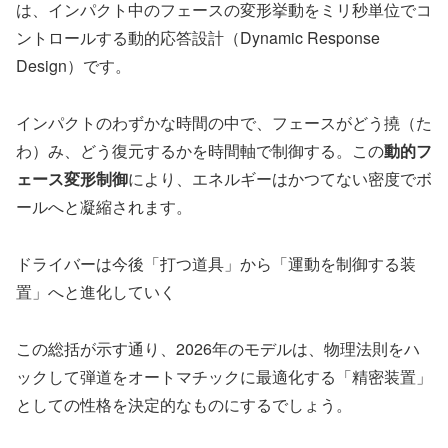
は、インパクト中のフェースの変形挙動をミリ秒単位でコ
ントロールする動的応答設計（Dynamic Response
Design）です。
インパクトのわずかな時間の中で、フェースがどう撓（た
わ）み、どう復元するかを時間軸で制御する。この
動的フ
ェース変形制御
により、エネルギーはかつてない密度でボ
ールへと凝縮されます。
ドライバーは今後「打つ道具」から「運動を制御する装
置」へと進化していく
この総括が示す通り、2026年のモデルは、物理法則をハ
ックして弾道をオートマチックに最適化する「精密装置」
としての性格を決定的なものにするでしょう。