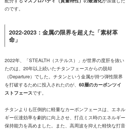
配分する
マスプロパティ（質量特性）の最適化
が加速した
のです。
2022-2023：金属の限界を超えた「素材革
命」
2022年、「STEALTH（ステルス）」が世界の度肝を抜い
たのは、20年以上続いたチタンフェースからの脱却
（Departure）でした。チタンという金属が持つ弾性限界
を打破するために投入されたのが、
60層のカーボンツイ
ストフェース
です。
チタンよりも圧倒的に軽量なカーボンフェースは、エネル
ギー伝達効率を劇的に向上させ、打点ミス時のエネルギー
保持能力を高めました。また、高周波を抑えた軽快な打音