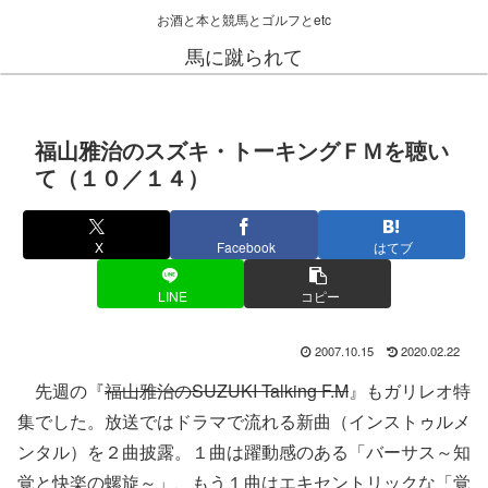
お酒と本と競馬とゴルフとetc
馬に蹴られて
福山雅治のスズキ・トーキングＦＭを聴い
て（１０／１４）
X
Facebook
はてブ
LINE
コピー
2007.10.15
2020.02.22
先週の『
福山雅治のSUZUKI Talking F.M
』もガリレオ特
集でした。放送ではドラマで流れる新曲（インストゥルメ
ンタル）を２曲披露。１曲は躍動感のある「バーサス～知
覚と快楽の螺旋～」、もう１曲はエキセントリックな「覚