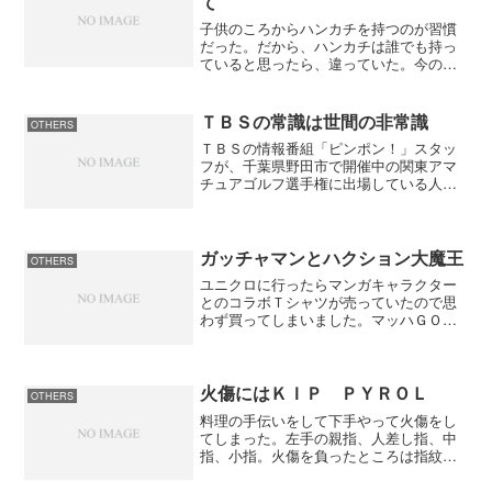
て
子供のころからハンカチを持つのが習慣
だった。だから、ハンカチは誰でも持っ
ていると思ったら、違っていた。今の若
者は持っていない人が多い。外国人も持
っていない人が多い。手を洗ったらハン
カチで拭くのが当たり前だったが、そう
ＴＢＳの常識は世間の非常識
OTHERS
ではないらしい。でも、新...
ＴＢＳの情報番組「ピンポン！」スタッ
フが、千葉県野田市で開催中の関東アマ
チュアゴルフ選手権に出場している人気
高校生選手、石川遼選手の取材目的で、
石川選手の同伴競技者に小型マイクの装
着を依頼していたことが６日明らかにな
った。依頼は拒否されたが...
ガッチャマンとハクション大魔王
OTHERS
ユニクロに行ったらマンガキャラクター
とのコラボＴシャツが売っていたので思
わず買ってしまいました。マッハＧＯＧ
ＯＧＯも欲しかったのですが、Ｔシャツ
の色がちょっとよくなかったのと、プリ
ント柄もいまいちだったので買わなかっ
た。 僕が選んでいる隣で...
火傷にはＫＩＰ ＰＹＲＯＬ
OTHERS
料理の手伝いをして下手やって火傷をし
てしまった。左手の親指、人差し指、中
指、小指。火傷を負ったところは指紋が
消えているΣ（￣□￣；）！！ すぐに冷
やしたけどぴりぴりして痛い。そこで、