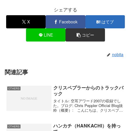
シェアする
X
Facebook
はてブ
LINE
コピー
nobita
関連記事
クリスペプラーからのトラックバ
OTHERS
ック
タイトル: 空耳アワード2007の収録でし
た。ブログ: Chris Peppler Official Blog抜
粋（概要）: こんにちは、クリスペプラ
ーです。 先日はテレビ朝日『タモリ倶楽
部 空耳アワード2007』の収録でし
た... 今朝、...
ハンカチ（HANKACHI）を持っ
OTHERS