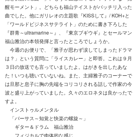
醒モーメント」。どちらも福山テイストがバッチリ入った
曲でした。他にガリレオの主題歌『KISSして』/ KOH+と
「ワールドビジネスサテライト」のために書き下ろした
『群青～ultramarine～』、『東京ブギウギ』とセールマン
福山雅治の本領発揮と言ったところでしょうか。
今週のお便りで、「雅子が思わず涙してしまったドラマ
は？」という質問に「ライスカレー」と即答。これは９月
３日の放送でも言っていましたよ。はがきを出したあな
た！いつも聴いていないね。また、主婦雅子のコーナーで
は旦那と息子に胸の先端をコリコリされる話しで作家の今
波と盛り上がっていました。久々のエロネタは良かったで
すよ。
インストゥルメンタル
「バーサス～知覚と快楽の螺旋～」
ギター＆ドラム 福山雅治
フィジカルで肉体的な感じ