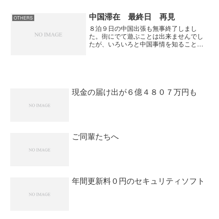
火傷や切り傷に効くという「KIP
PYROL」を塗ってみる...
中国滞在 最終日 再見
OTHERS
８泊９日の中国出張も無事終了しまし
た。街にでて遊ぶことは出来ませんでし
たが、いろいろと中国事情を知ることが
出来ました。道路事情は工事が頻繁で路
面はデコボコ。街では車が人をぬって走
るときも。国道でも高速でも人が平気で
歩いているし。信号無視は普...
現金の届け出が６億４８０７万円も
ご同輩たちへ
年間更新料０円のセキュリティソフト