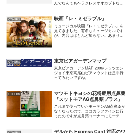
んでなんでもヘラクレスオオカブトなど
の大型種が生息している南米で養殖ビジ
ネスが盛んだとか。南米ではこの手の大
型のカブトムシは人気がなくもっぱら日
映画『レ・ミゼラブル』
OTHERS
本に輸出してい...
ミュージカル映画『レ・ミゼラブル』を
見てきました。有名なミュージカルです
が、内容はほとんど知らない。あまり興
味がなかったといった方がいい。ただ、
予告編を見て面白そうだと思ったので見
てきた。 アン・ハサウェイは美しく、
アマンダ・セイフライドは...
東京ビアガーデンマップ
OTHERS
東京ビアガーデンMAP 2006/レッツエン
ジョイ東京高尾山ビアマウントは是非行
ってみたいですね。
マツモトキヨシの花粉症用点鼻薬
OTHERS
『スットモアAG点鼻薬プラス』
これまで使っていたモーテンAG点鼻薬が
なくなったので、ココカラファインに行
ったのですが点鼻薬コーナーにモーテン
AG点鼻薬がありませんでした。他の薬局
では見たことがなかったのでココカラフ
ァインでしか買えないと思っていまし
デルから Express Card 対応のワ
OTHERS