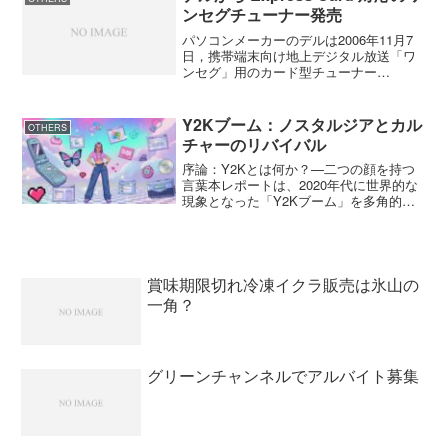
た。点鼻薬コーナーには...
ンセグチューナー発売
パソコンメーカーのデルは2006年11月7
日，携帯端末向け地上デジタル放送「ワ
ンセグ」用のカード型チューナー
「MonsterTV 1D Expressカード for
DELL」を発売したと発表した。ITpro
デルのノートＰＣ XPS M1...
Y2Kブーム：ノスタルジアとカル
OTHERS
チャーのリバイバル
序論：Y2Kとは何か？—二つの顔を持つ
言葉本レポートは、2020年代に世界的な
現象となった「Y2Kブーム」を多角的に
分析し、その文化的、社会的、そして経
済的な意義を解き明かすことを目的とす
る。Y2Kという言葉は、今日、二つの全
く異なる、しか...
賞味期限切れ冷凍イクラ販売は氷山の
一角？
グリーンチャンネルでアルバイト募集