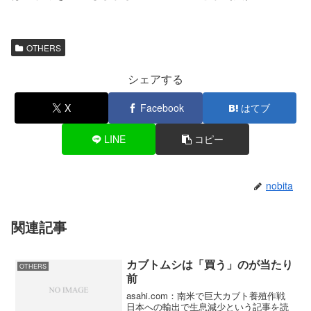
OTHERS
シェアする
X
Facebook
はてブ
LINE
コピー
nobita
関連記事
カブトムシは「買う」のが当たり
OTHERS
前
asahi.com：南米で巨大カブト養殖作戦
日本への輸出で生息減少という記事を読