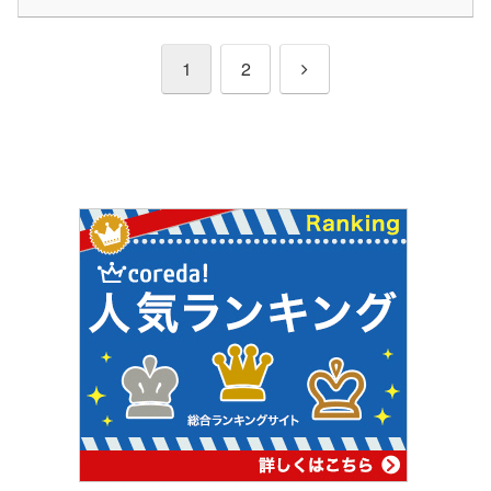
次
1
2
へ