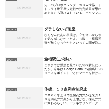
先日のプロボクシング・ＷＢＡ世界ライ
トフライ級王座決定戦の判定結果が思わ
ぬ方向にも飛び火している。ボクシング
の亀田興毅選手が疑惑の判定で「王座獲
得」を果たして以来、ブーイングが止ま
らない。番組を放送したTBSにはもちろ
ん、スポンサー契約を結...
ダラしないぞ魁皇
SPORTS
なんなんだあの相撲は。立ち合いからや
る気を感じなかったよ。３敗して横綱昇
進が無くなったからといって大関が取る
相撲じゃないよな。それに比べて若の里
はいい相撲をとったね。立ち合いで白鵬
を右張り手をくれてスッと懐に入ると、
あとは一気の寄り切り。勢...
箱根駅伝が熱い
SPORTS
これまでは漠然と見ていた箱根駅伝だっ
たが、今年は Goolge Earth で箱根駅伝の
コースをポイントごとにマークを付け、
ツアーで見たので今まで以上に面白かっ
た。順天堂大学の５区今井選手の走りは
凄かった。昨年も見ていたのですが、今
年は彼の...
体操、１０点満点制廃止
SPORTS
２００６年より体操採点方式が従来の１
０点満点方式期から上限がない採点方式
に変わるらしい。アテネオリンピックで
は最初に演技する選手を基準に採点をさ