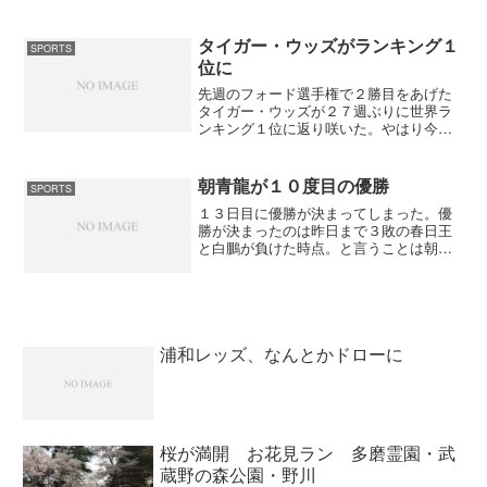
れるような事を言っていたが、アレだと
どんなに完璧な演技をしてもメダルは難
しいと思ったね。上限が決...
タイガー・ウッズがランキング１
SPORTS
位に
先週のフォード選手権で２勝目をあげた
タイガー・ウッズが２７週ぶりに世界ラ
ンキング１位に返り咲いた。やはり今年
のタイガーは違うらしい。この時期に２
勝するというのは大きいよな。４月に行
われるマスターズまであと１ヶ月。それ
朝青龍が１０度目の優勝
SPORTS
までに調子を維持できれば...
１３日目に優勝が決まってしまった。優
勝が決まったのは昨日まで３敗の春日王
と白鵬が負けた時点。と言うことは朝青
龍の取り組み前に決まってしまったわけ
だが若の里の一戦がどうなるか見ていた
けど、一瞬だけ若の里にチャンスはあっ
たけど朝青龍のスピードが...
浦和レッズ、なんとかドローに
桜が満開 お花見ラン 多磨霊園・武
蔵野の森公園・野川