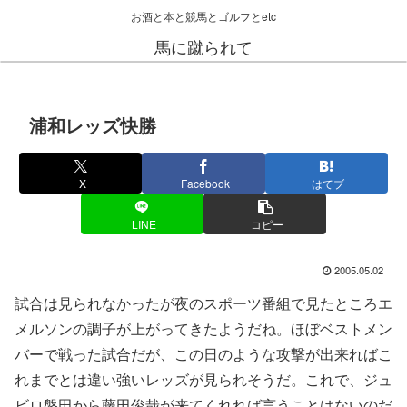
お酒と本と競馬とゴルフとetc
馬に蹴られて
浦和レッズ快勝
X
Facebook
はてブ
LINE
コピー
2005.05.02
試合は見られなかったが夜のスポーツ番組で見たところエ
メルソンの調子が上がってきたようだね。ほぼベストメン
バーで戦った試合だが、この日のような攻撃が出来ればこ
れまでとは違い強いレッズが見られそうだ。これで、ジュ
ビロ磐田から藤田俊哉が来てくれれば言うことはないのだ