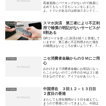
高速道路にパーキングがないので路肩に
止めてもらって立ちションをしました
よ。トイレがあるのは給油スタンドぐら
いですからね。こちらの人の膀胱はどう
なっているのか不思議になってしまいま
す。 今日はモンゴルナンバーの車を見
スマホ決済 第三者により不正利
OTHERS
ました。どのぐらいで広州ま...
用で補償の明記がないサービスが
8割ある
QRコードを使った決済が続々と登場して
いますが、第三者に不正利用された場合
の補償はないところが多いようです。7月
24日の日経新聞の朝刊によると、スマホ
決済で第三者による不正利用で被害があ
った場合、約8割の業者では「補償」の明
ニセ消費者金融からのＤＭにご用
OTHERS
記がないとのこと...
心
おかげさまで消費者金融にお世話になっ
たことがないのでこの手のＤＭはゴミ箱
行きなのですが、アイフルがあういうこ
とになってちょっと気にしていたところ
に読売新聞の広告面にノーローン（シン
キ株式会社）のニセＤＭにご注意という
中国滞在 ３回１２～１３日目
OTHERS
のを見つけた。ＨＰに行っ...
２度目の香港
またしても滞在期間が１５日を超えてし
まうので香港に行ってきました。今回は