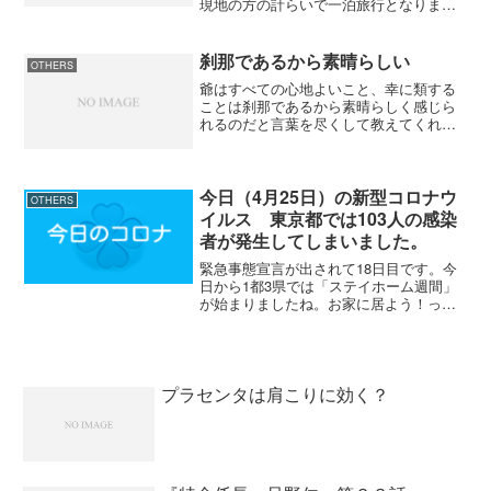
現地の方の計らいで一泊旅行となりまし
たが、翌日は台風が接近して観光どころ
では無かったので香港を満喫するまでに
は至りませんでした。 前回は上水とい
刹那であるから素晴らしい
OTHERS
うひと駅だけ行ったところ...
爺はすべての心地よいこと、幸に類する
ことは刹那であるから素晴らしく感じら
れるのだと言葉を尽くして教えてくれ
た。 権介は、それを真実であると感じ
た。 女を抱くときの快も一瞬ならば、
博奕の集中もじっくり吟味すれば瞬間で
ある。旨いものも喉をすぎれ...
今日（4月25日）の新型コロナウ
OTHERS
イルス 東京都では103人の感染
者が発生してしまいました。
緊急事態宣言が出されて18日目です。今
日から1都3県では「ステイホーム週間」
が始まりましたね。お家に居よう！って
呼びかけましたが、街や河川敷には大勢
の人がいました。都心はガラガラです。
今日の東京都の新型コロナウイルス感染
者は103人ここ最近...
プラセンタは肩こりに効く？