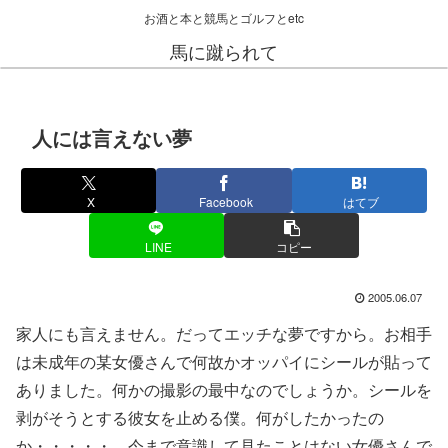
お酒と本と競馬とゴルフとetc
馬に蹴られて
人には言えない夢
X
Facebook
はてブ
LINE
コピー
2005.06.07
家人にも言えません。だってエッチな夢ですから。お相手
は未成年の某女優さんで何故かオッパイにシールが貼って
ありました。何かの撮影の最中なのでしょうか。シールを
剥がそうとする彼女を止める僕。何がしたかったの
か・・・・・。今まで意識して見たことはない女優さんで