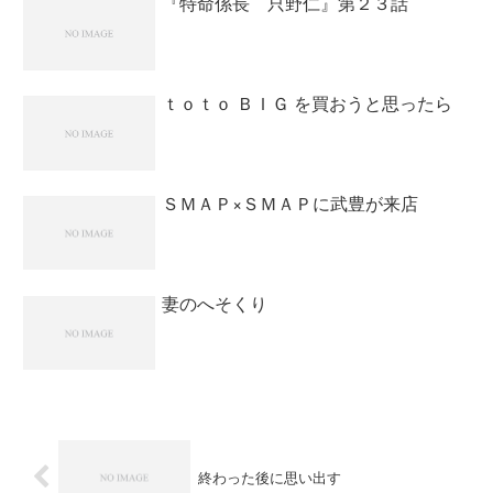
『特命係長 只野仁』第２３話
ｔｏｔｏ ＢＩＧ を買おうと思ったら
ＳＭＡＰ×ＳＭＡＰに武豊が来店
妻のへそくり
終わった後に思い出す