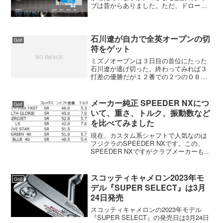
ブは昔からありました。ただ、ドローバ
イアス設計という言葉が最近出てきただ
けです。ドローバイアス設計と言うのは
つかまりのいいヘッドの事で、ドローが
簡単に打てるわけではない...
石川遼が自力で全英オープンの切
Golf
符をゲット
ミズノオープンは３日目の首位にたった
石川遼が逃げ切った。終わってみれば３
打差の優勝だが１２番での２つのＯＢで
５打差あったリードがなくなってしまっ
た。彼はドローヒッターなので一度曲が
ると止まらない。だから、右に出ている
メーカー純正 SPEEDER NXにつ
Golf
間は見ていて安心だが、左...
いて、重さ、トルク、振動数など
を比べてみました
現在、カスタム系シャフトで人気なのは
フジクラのSPEEDER NXです。この、
SPEEDER NXですがクラブメーカーも純
正シャフトで採用しています。しかし、
デザインや特性などは全然違います。ま
た、シャフトにも『SPEEDER NX for...
スコッティキャメロン2023年モ
Golf
デル『SUPER SELECT』は3月
24日発売
スコッティキャメロンの2023年モデル
『SUPER SELECT』の発売日は3月24日