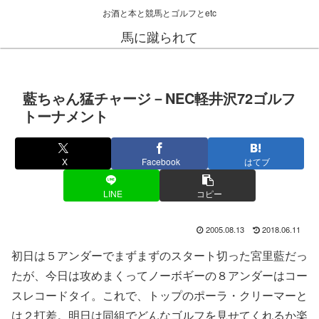
お酒と本と競馬とゴルフとetc
馬に蹴られて
藍ちゃん猛チャージ－NEC軽井沢72ゴルフ
トーナメント
X
Facebook
はてブ
LINE
コピー
2005.08.13
2018.06.11
初日は５アンダーでまずまずのスタート切った宮里藍だっ
たが、今日は攻めまくってノーボギーの８アンダーはコー
スレコードタイ。これで、トップのポーラ・クリーマーと
は２打差。明日は同組でどんなゴルフを見せてくれるか楽