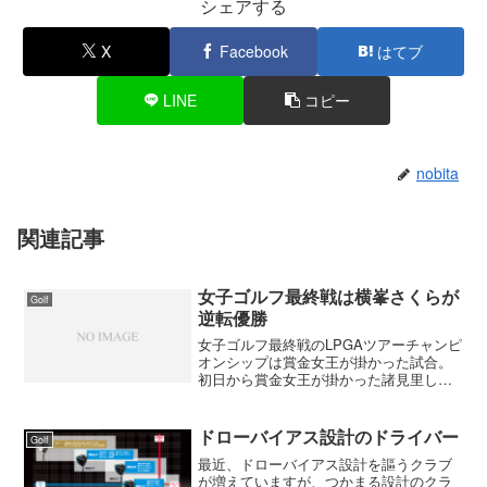
シェアする
X
Facebook
はてブ
LINE
コピー
nobita
関連記事
女子ゴルフ最終戦は横峯さくらが
Golf
逆転優勝
女子ゴルフ最終戦のLPGAツアーチャンピ
オンシップは賞金女王が掛かった試合。
初日から賞金女王が掛かった諸見里しの
ぶ、横峯さくら、有村智恵の３人に注目
していましたが有村はスコアが伸びなか
ったが諸見里しのぶと横峯さくらは順位
ドローバイアス設計のドライバー
Golf
がめまぐるしくかわる...
最近、ドローバイアス設計を謳うクラブ
が増えていますが、つかまる設計のクラ