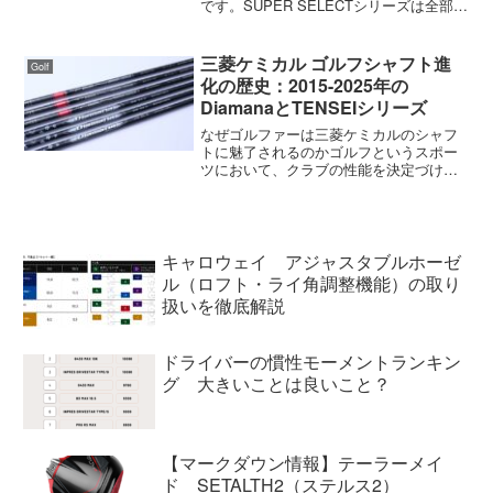
です。SUPER SELECTシリーズは全部で
10のヘッドモデルがありますが、3月24日
に発売されるのはNEWPORT、
NEWPORT PLUS、NEWP...
三菱ケミカル ゴルフシャフト進
Golf
化の歴史：2015-2025年の
DiamanaとTENSEIシリーズ
なぜゴルファーは三菱ケミカルのシャフ
トに魅了されるのかゴルフというスポー
ツにおいて、クラブの性能を決定づける
心臓部、それがシャフトである。数多の
シャフトメーカーが覇を競う中、三菱ケ
ミカルは一貫して世界のトップシーンで
圧倒的な存在感を放ち続け...
キャロウェイ アジャスタブルホーゼ
ル（ロフト・ライ角調整機能）の取り
扱いを徹底解説
ドライバーの慣性モーメントランキン
グ 大きいことは良いこと？
【マークダウン情報】テーラーメイ
ド SETALTH2（ステルス2）