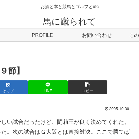
お酒と本と競馬とゴルフとetc
馬に蹴られて
PROFILE
お問い合わせ
この
９節】
はてブ
LINE
コピー
2005.10.30
苦しい試合だったけど、闘莉王が良く決めてくれた。
った。次の試合はＧ大阪とは直接対決。ここで勝てば