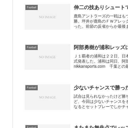
伸二の技ありシュート
Football
鹿島アントラーズの一戦はも
勝。坪井が鹿島のＦＷアレッ
った。前節の反省からか最後ま
阿部勇樹が浦和レッズ
Football
Ｊ１覇者の浦和は２２日、日
式発表した。浦和は同日、阿
nikkansports.com 千
少ないチャンスで勝っ
Football
試合は見られなかったけど勝
ど、今回は少ないチャンスを
なるとセットプレーでしかチ
またまた無失点でレッ
Football