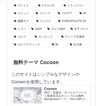
プレイド
ステルス2
トラックマン
ウェッジ
スリーブ
プロギア
GT
優勝ギア
フジクラ
FOREATHLETE 55
ミズノ
G425
ゴルフQ&A
女子ゴルフ
ゴルフ
ダンロップ
スリーブ互換性
ゴルフスウィング
猫
石川遼
無料テーマ Cocoon
このサイトはシンプルなデザインの
Cocoonを使用しています。
Cocoon
SEO・高速化・モバイルファース
ト最適化済みのシンプルな無料
Wordpressテーマ。100％GPLテー
マです。