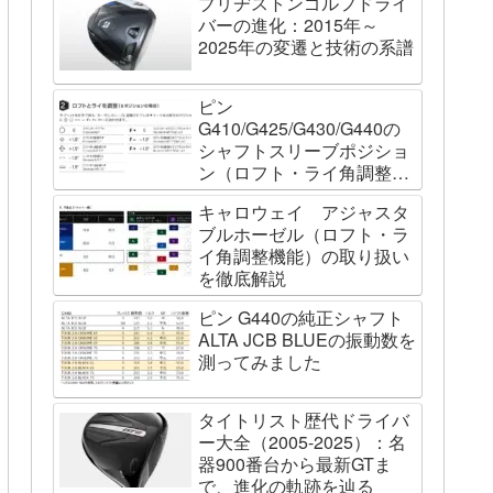
ブリヂストンゴルフドライ
バーの進化：2015年～
2025年の変遷と技術の系譜
ピン
G410/G425/G430/G440の
シャフトスリーブポジショ
ン（ロフト・ライ角調整機
能）について
キャロウェイ アジャスタ
ブルホーゼル（ロフト・ラ
イ角調整機能）の取り扱い
を徹底解説
ピン G440の純正シャフト
ALTA JCB BLUEの振動数を
測ってみました
タイトリスト歴代ドライバ
ー大全（2005-2025）：名
器900番台から最新GTま
で、進化の軌跡を辿る