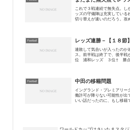
これで３戦連続で無失点。し
ッズの守備陣は充実している
切り替えが速いのだろう。攻め
レッズ連勝－【１８節
Football
連敗して気合いが入ったのか
ス。前半戦は終了で、後半戦
位 浦和レッズ ３位↑ 勝
中田の移籍問題
Football
イングランド・プレミアリー
働許可が降りない可能性が出
いい話だったのに、もし移籍で
ワールドカップはさいたまスタジ