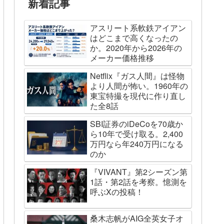
新着記事
アスリート系軟鉄アイアン
はどこまで高くなったの
か。2020年から2026年の
メーカー価格推移
Netflix『ガス人間』は怪物
より人間が怖い。1960年の
東宝特撮を現代に作り直し
た全8話
SBI証券のiDeCoを70歳か
ら10年で受け取る。2,400
万円なら年240万円になる
のか
『VIVANT』第2シーズン第
1話・第2話を考察。憶測を
呼ぶXの投稿！
桑木志帆がAIG全英女子オ