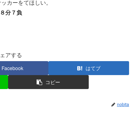
サッカーをてほしい。
８分７負
ェアする
Facebook
はてブ
コピー
nobita