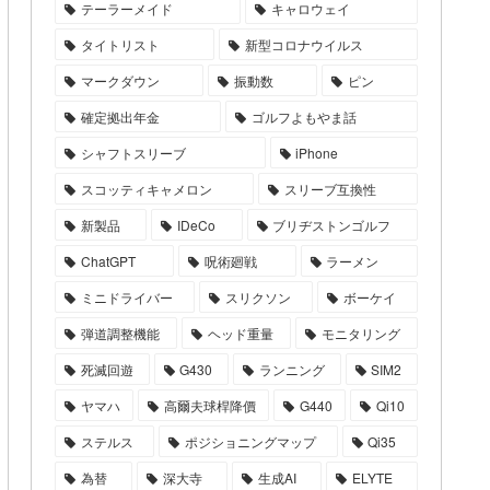
テーラーメイド
キャロウェイ
タイトリスト
新型コロナウイルス
マークダウン
振動数
ピン
確定拠出年金
ゴルフよもやま話
シャフトスリーブ
iPhone
スコッティキャメロン
スリーブ互換性
新製品
IDeCo
ブリヂストンゴルフ
ChatGPT
呪術廻戦
ラーメン
ミニドライバー
スリクソン
ボーケイ
弾道調整機能
ヘッド重量
モニタリング
死滅回遊
G430
ランニング
SIM2
ヤマハ
高爾夫球桿降價
G440
Qi10
ステルス
ポジショニングマップ
Qi35
為替
深大寺
生成AI
ELYTE