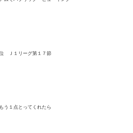
位 Ｊ１リーグ第１７節
もう１点とってくれたら