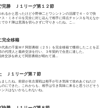
で完勝 Ｊ１リーグ第１２節
つれるかと思ったけど小野伸二とワシントンの活躍で４－０で快
クス・ミネイロを完全に封じ込んで相手に得点チャンスを与えなか
でＤＦ陣は意識を切らさずに守りきったね。こ...
に完全移籍
本代表の千葉ＭＦ阿部勇樹（２５）を完全移籍で獲得したことを正
部の代理人と最終交渉を行い、３年契約で合意に達した。
葉との最終交渉を終えて阿部勇樹が晴れて浦...
た Ｊ１リーグ第７節
ちましたね。前節が名古屋戦は相手が引き気味で攻めあぐねたけ
ものにできた。これからも、相手は引き気味に来ると思うけどそう
ャンスはないかもしれないね。
ズ快勝 Ｊ１リーグ第８節