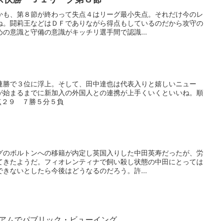
かも、第８節が終わって失点４はリーグ最小失点。それだけ今のレ
ね。闘莉王などはＤＦでありながら得点もしているのだから攻守の
の意識と守備の意識がキッチリ選手間で認識...
】
連勝で３位に浮上。そして、田中達也は代表入りと嬉しいニュー
が始まるまでに新加入の外国人との連携が上手くいくといいね。順
点２９ ７勝５分５負
グのボルトンへの移籍が内定し英国入りした中田英寿だったが、労
てきたようだ。フィオレンティナで飼い殺し状態の中田にとっては
きないとしたら今後はどうなるのだろう。許...
アムでパブリック・ビューイング