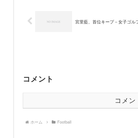
宮里藍、首位キープ－女子ゴル
コメント
コメン
ホーム
Football