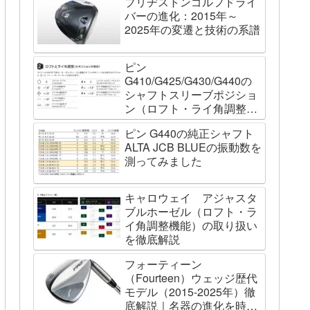
ブリヂストンゴルフドライ
バーの進化：2015年～
2025年の変遷と技術の系譜
ピン
G410/G425/G430/G440の
シャフトスリーブポジショ
ン（ロフト・ライ角調整機
能）について
ピン G440の純正シャフト
ALTA JCB BLUEの振動数を
測ってみました
キャロウェイ アジャスタ
ブルホーゼル（ロフト・ラ
イ角調整機能）の取り扱い
を徹底解説
フォーティーン
（Fourteen）ウェッジ歴代
モデル（2015-2025年）徹
底解説｜名器の進化を時系