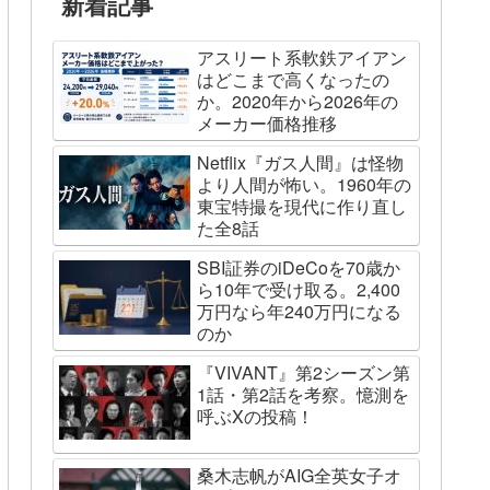
新着記事
アスリート系軟鉄アイアン
はどこまで高くなったの
か。2020年から2026年の
メーカー価格推移
Netflix『ガス人間』は怪物
より人間が怖い。1960年の
東宝特撮を現代に作り直し
た全8話
SBI証券のiDeCoを70歳か
ら10年で受け取る。2,400
万円なら年240万円になる
のか
『VIVANT』第2シーズン第
1話・第2話を考察。憶測を
呼ぶXの投稿！
桑木志帆がAIG全英女子オ