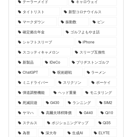
テーラーメイド
キャロウェイ
タイトリスト
新型コロナウイルス
マークダウン
振動数
ピン
確定拠出年金
ゴルフよもやま話
シャフトスリーブ
iPhone
スコッティキャメロン
スリーブ互換性
新製品
IDeCo
ブリヂストンゴルフ
ChatGPT
呪術廻戦
ラーメン
ミニドライバー
スリクソン
ボーケイ
弾道調整機能
ヘッド重量
モニタリング
死滅回遊
G430
ランニング
SIM2
ヤマハ
高爾夫球桿降價
G440
Qi10
ステルス
ポジショニングマップ
Qi35
為替
深大寺
生成AI
ELYTE