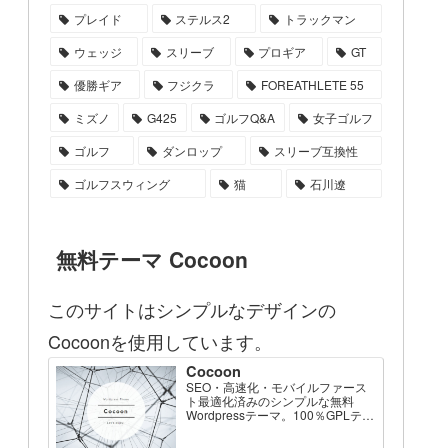
プレイド
ステルス2
トラックマン
ウェッジ
スリーブ
プロギア
GT
優勝ギア
フジクラ
FOREATHLETE 55
ミズノ
G425
ゴルフQ&A
女子ゴルフ
ゴルフ
ダンロップ
スリーブ互換性
ゴルフスウィング
猫
石川遼
無料テーマ Cocoon
このサイトはシンプルなデザインの
Cocoonを使用しています。
Cocoon
SEO・高速化・モバイルファース
ト最適化済みのシンプルな無料
Wordpressテーマ。100％GPLテー
マです。