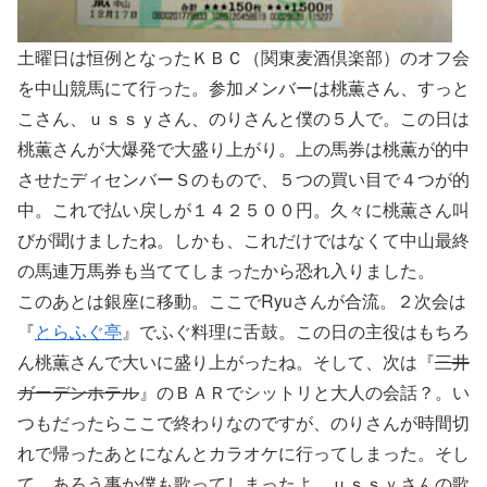
土曜日は恒例となったＫＢＣ（関東麦酒倶楽部）のオフ会
を中山競馬にて行った。参加メンバーは桃薫さん、すっと
こさん、ｕｓｓｙさん、のりさんと僕の５人で。この日は
桃薫さんが大爆発で大盛り上がり。上の馬券は桃薫が的中
させたディセンバーＳのもので、５つの買い目で４つが的
中。これで払い戻しが１４２５００円。久々に桃薫さん叫
びが聞けましたね。しかも、これだけではなくて中山最終
の馬連万馬券も当ててしまったから恐れ入りました。
このあとは銀座に移動。ここでRyuさんが合流。２次会は
『
とらふぐ亭
』でふぐ料理に舌鼓。この日の主役はもちろ
ん桃薫さんで大いに盛り上がったね。そして、次は『
三井
ガーデンホテル
』のＢＡＲでシットリと大人の会話？。い
つもだったらここで終わりなのですが、のりさんが時間切
れで帰ったあとになんとカラオケに行ってしまった。そし
て、あろう事か僕も歌ってしまったよ。ｕｓｓｙさんの歌