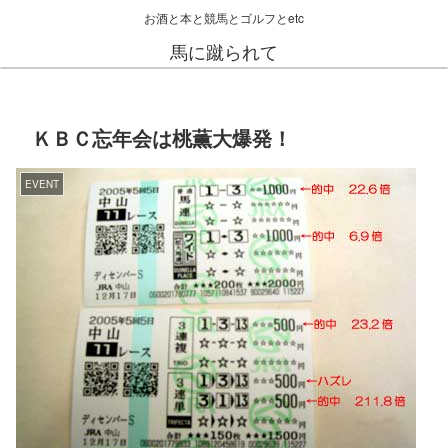
お酒と本と競馬とゴルフとetc
馬に蹴られて
ＫＢＣ忘年会は桃薫大爆発！
EVENT