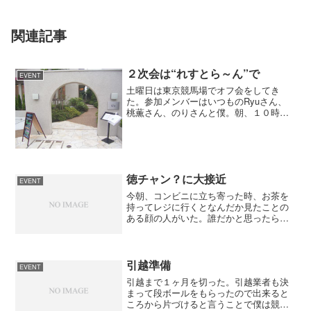
関連記事
２次会は“れすとら～ん”で
EVENT
土曜日は東京競馬場でオフ会をしてき
た。参加メンバーはいつものRyuさん、
桃薫さん、のりさんと僕。朝、１０時の
１レースから最終レースの終わる１６時
３０分まえたっぷり競馬をしてきた。今
回の２次会はたぬき親父さんがオーナー
の“れすとら～ん”で行っ...
徳チャン？に大接近
EVENT
今朝、コンビニに立ち寄った時、お茶を
持ってレジに行くとなんだか見たことの
ある顔の人がいた。誰だかと思ったらテ
レビ朝日のアナウンサー徳永有美さん
だ。ショートヘアにパーマをかけて、お
顔はちょっとふっくらしていた。どこか
の法事に行くのだろうか喪服...
引越準備
EVENT
引越まで１ヶ月を切った。引越業者も決
まって段ボールをもらったので出来ると
ころから片づけると言うことで僕は競馬