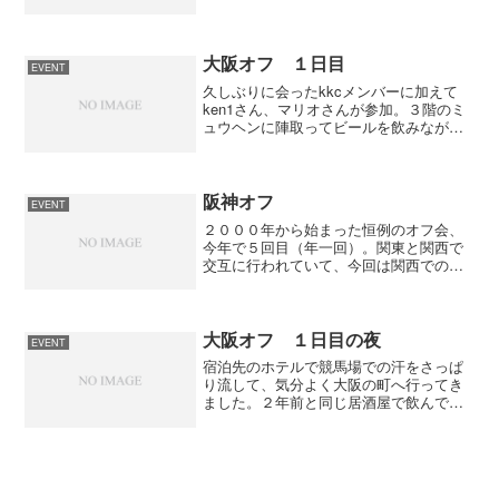
関係の本や資料を整理した。するといろ
いろと出てきますよね。中でも懐かしい
のが９８年のサイレンススズカが勝った
毎日王冠やエルコンドルパ...
大阪オフ １日目
EVENT
久しぶりに会ったkkcメンバーに加えて
ken1さん、マリオさんが参加。３階のミ
ュウヘンに陣取ってビールを飲みながら
の競馬三昧（最初から最後まで居座って
いました）。そして、なんと常連メンバ
ー全員が勝ち組みという素晴らしい結果
に。その中でのsa...
阪神オフ
EVENT
２０００年から始まった恒例のオフ会、
今年で５回目（年一回）。関東と関西で
交互に行われていて、今回は関西でのオ
フ会。スケジュールは以下の予定ですの
で単発でもフル参加でも顔出しでもいい
ですから、都合のつく方は連絡をお願い
します。もし、フル参加し...
大阪オフ １日目の夜
EVENT
宿泊先のホテルで競馬場での汗をさっぱ
り流して、気分よく大阪の町へ行ってき
ました。２年前と同じ居酒屋で飲んで騒
いで、２年前と同じムフフで遊んできま
した。「いや〜、大阪の街はいいね〜」
とみんな笑顔でホテルに戻ってきた
（笑）その後は別行動なので誰...