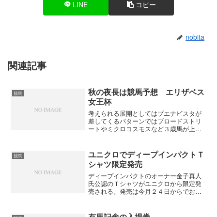
LINE
コピー
nobita
関連記事
秋の夜長は競馬予想 エリザベス
競馬
女王杯
考えられる展開としてはブエナビスタが
差してくるパターンではブロードストリ
ートやミクロコスモスなど３歳馬が上位
にくる。逆に前が残るようだと府中牝馬
Ｓで先行－好位で粘ったカワカミプリン
セスやリトルアマポーラなどがくると思
ユニクロでディープインパクトＴ
競馬
う。どちらの展開になるか...
シャツ限定発売
ディープインパクトのオーナー金子真人
氏公認のＴシャツがユニクロから限定発
売される。発売は今月２４日からでお値
段はユニクロ価格の１９９０円。デザイ
ンは３種類。 限定発売なのでディープ
インパクトファンは早めに買わないと無
有馬記念の入場券