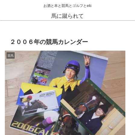
お酒と本と競馬とゴルフとetc
馬に蹴られて
２００６年の競馬カレンダー
競馬