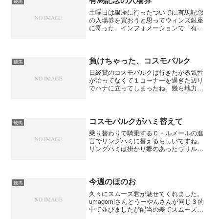
競馬
くなってしまいますよ。 ...
土曜日は銀座に行ったついでに有馬記念
の入場券を買おうと思ってウィンズ銀座
に寄った。インフォメーションで「有馬
記念の入場券はありますか？」と聞いた
ら１１時で完売とのこと。いや～、ディ
ープインパクト人気には恐れ入ったね。
これまで、何度か有馬記念...
負けちゃった、コスモバルク
競馬
日経賞のコスモバルクは行きたがる気性
が治ってなくて１コーナーを過ぎた辺り
でハナに立ってしまったね。幾ら地力が
あっても残り１０００ｍから１１秒台を
続けてはバテるよな。これで、天皇賞春
の出走は微妙だね。権利を取るには産経
大阪杯で２着するしかない...
コスモバルクがハミ替えて
競馬
乗り替わりで騎乗するＣ・ルメールの進
言でリングハミに替えるらしいですね。
リングハミは掛かり癖のあったヴリルに
使って効果があったようだから今回は逃
げずに折り合って進むことが出来るかも
しれないね。●ルメールの秘策、ハミ替え
てバルク世界制覇だ
今週のほのお
競馬
久々にスムーズ君が魅せてくれました。
umagomiさんとうーやんさんが同じ３的
中で並びましたが配当の差でスムーズ君
がチャンプに。惜しかったのはよしみつ