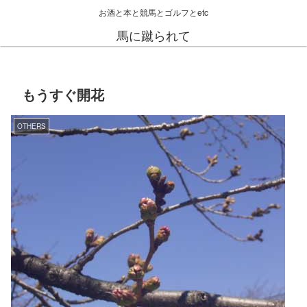
お酒と本と競馬とゴルフとetc
馬に蹴られて
もうすぐ開花
OTHERS