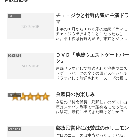
チェ・ジウと竹野内豊の主演ドラ
OTHERS
マ
来年の１月からＴＢＳ系の連続ドラマに
チェ・ジウ出演することになったらし
い。相手役は竹野内豊で、東京とソウル
を舞台にしたラブストーリーというこ
と。竹野内豊で国境を越えたラブストー
リーと言えば映画の『冷静と情熱のあい
ＤＶＤ『池袋ウエストゲートパー
OTHERS
だ』を思い出したが、制作側も...
ク』
連続ドラマとして放送された池袋ウエス
トゲートパークの全ての回とスペシャル
ドラマとして放送された「スープの回」
を見た。原作の小説を読んだ人間として
は小説にないストーリー（事件）は脚本
家が作ったので違和感があった。「水戸
金曜日のお楽しみ
OTHERS
黄門」風に一話完結で毎回...
今週の『特命係長 只野仁』のゲスト出
演はスケバン刑事で一躍有名になった大
西結花。最初に出てきた時はどこかで見
たような女優さんだと思ったけどなかな
か思い出せない。声に特徴があるので思
いだしたのがスケバン刑事に出ていると
郵政民営化には賛成のホリエモン
OTHERS
言うことは思い出したけど...
昨日のニュースは本当だったようだね。