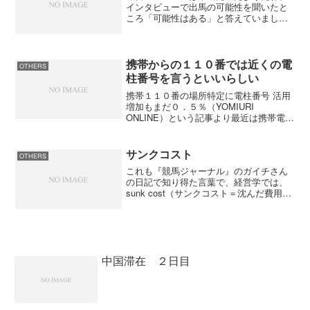
インタビューで出馬の可能性を聞いたと
ころ「可能性はある」と答えていました
ね。出たがりがなだけに本人は出馬をし
たいかもしれないが、会社としては押し
とどめるだろうね。衆院選の争点の郵政
民営化に対しては「大賛成...
携帯からの１１０番では近くの電
OTHERS
柱番号を言うといいらしい
携帯１１０番の場所特定に電柱番号 活用
増加もまだ０．５％（YOMIURI
ONLINE）という記事より最近は携帯電話
からの１１０番通報が増えているらしい
が、携帯からだと場所の特定が出来なく
て通報場所を特定するまでに時間が掛か
サンクコスト
OTHERS
るらしい。そこで...
これも『競馬ジャーナル』のガイチさん
の日記で知り得た言葉で、経営学では、
sunk cost（サンクコスト＝沈んだ費用）
と呼ばれているらしい。競馬で言えばハ
ズレ馬券だね。１日競馬をやっていると
取ったり取られたりを繰り返しているう
ちはいいが、全...
中国滞在 ２日目