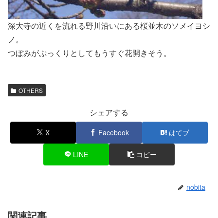
深大寺の近くを流れる野川沿いにある桜並木のソメイヨシ
ノ。
つぼみがぷっくりとしてもうすぐ花開きそう。
OTHERS
シェアする
X
Facebook
はてブ
LINE
コピー
nobita
関連記事