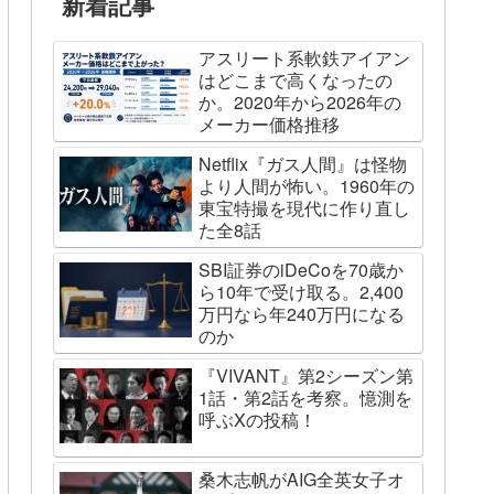
新着記事
アスリート系軟鉄アイアン
はどこまで高くなったの
か。2020年から2026年の
メーカー価格推移
Netflix『ガス人間』は怪物
より人間が怖い。1960年の
東宝特撮を現代に作り直し
た全8話
SBI証券のiDeCoを70歳か
ら10年で受け取る。2,400
万円なら年240万円になる
のか
『VIVANT』第2シーズン第
1話・第2話を考察。憶測を
呼ぶXの投稿！
桑木志帆がAIG全英女子オ