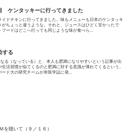
目 ケンタッキーに行ってきました
ライドチキンに行ってきました。味もメニューも日本のケンタッキ
さがちょっと違うような。それと、ジュースはひどく甘かったで
フードはどこへ行っても同じような味が食べら...
染する
が肥満になる（なっている）と、本人も肥満になりやすいという記事が出
や生活習慣が似てくるのと肥満に対する意識が薄れてくるという。
ード大の研究チームが米医学誌に発...
Ｍを聴いて（９／１６）