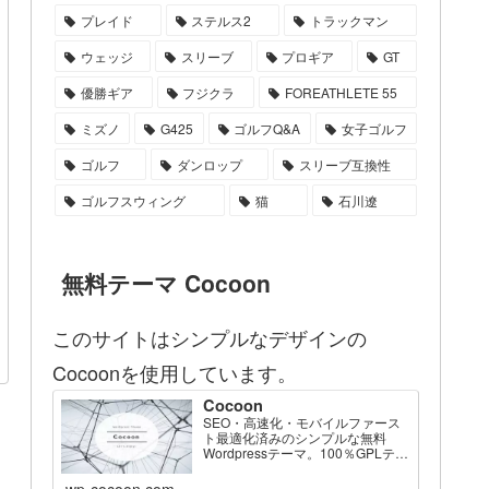
プレイド
ステルス2
トラックマン
ウェッジ
スリーブ
プロギア
GT
優勝ギア
フジクラ
FOREATHLETE 55
ミズノ
G425
ゴルフQ&A
女子ゴルフ
ゴルフ
ダンロップ
スリーブ互換性
ゴルフスウィング
猫
石川遼
無料テーマ Cocoon
このサイトはシンプルなデザインの
Cocoonを使用しています。
Cocoon
SEO・高速化・モバイルファース
ト最適化済みのシンプルな無料
Wordpressテーマ。100％GPLテー
マです。
wp-cocoon.com