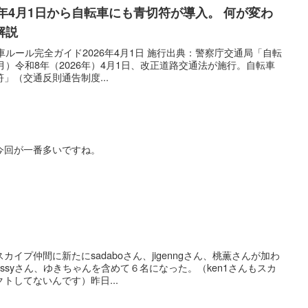
6年4月1日から自転車にも青切符が導入。 何が変わ
解説
自転車ルール完全ガイド2026年4月1日 施行出典：警察庁交通局「自転
月）令和8年（2026年）4月1日、改正道路交通法が施行。自転車
」（交通反則通告制度...
今回が一番多いですね。
イプ仲間に新たにsadaboさん、jigenngさん、桃薫さんが加わ
ssyさん、ゆきちゃんを含めて６名になった。（ken1さんもスカ
トしてないんです）昨日...