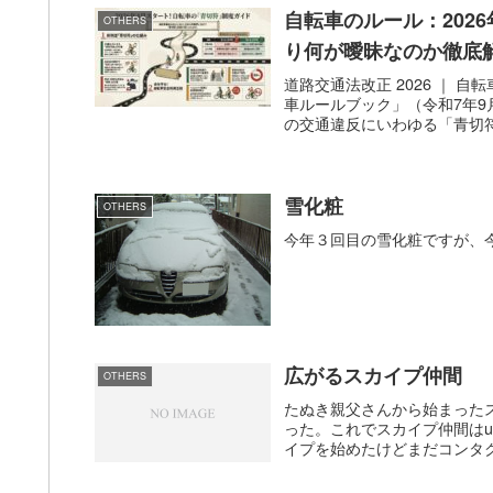
自転車のルール：202
OTHERS
り何が曖昧なのか徹底
道路交通法改正 2026 ｜ 
車ルールブック」（令和7年9
の交通違反にいわゆる「青切符
雪化粧
OTHERS
今年３回目の雪化粧ですが、
広がるスカイプ仲間
OTHERS
たぬき親父さんから始まったスカ
った。これでスカイプ仲間はu
イプを始めたけどまだコンタク