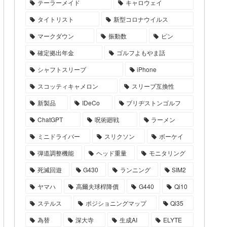
テーラーメイド
キャロウェイ
タイトリスト
新型コロナウイルス
マークダウン
振動数
ピン
確定拠出年金
ゴルフよもやま話
シャフトスリーブ
iPhone
スコッティキャメロン
スリーブ互換性
新製品
IDeCo
ブリヂストンゴルフ
ChatGPT
呪術廻戦
ラーメン
ミニドライバー
スリクソン
ボーケイ
弾道調整機能
ヘッド重量
モニタリング
死滅回遊
G430
ランニング
SIM2
ヤマハ
高爾夫球桿降價
G440
Qi10
ステルス
ポジショニングマップ
Qi35
為替
深大寺
生成AI
ELYTE