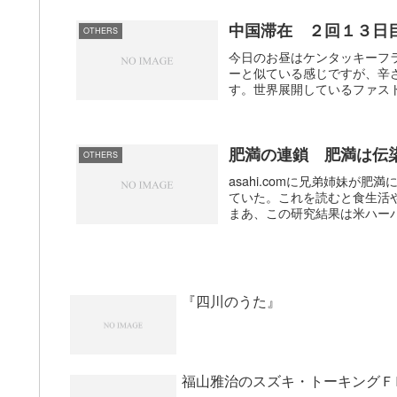
中国滞在 ２回１３日
OTHERS
今日のお昼はケンタッキーフ
ーと似ている感じですが、辛
す。世界展開しているファスト
肥満の連鎖 肥満は伝
OTHERS
asahi.comに兄弟姉妹
ていた。これを読むと食生活
まあ、この研究結果は米ハーバ
『四川のうた』
福山雅治のスズキ・トーキングＦ