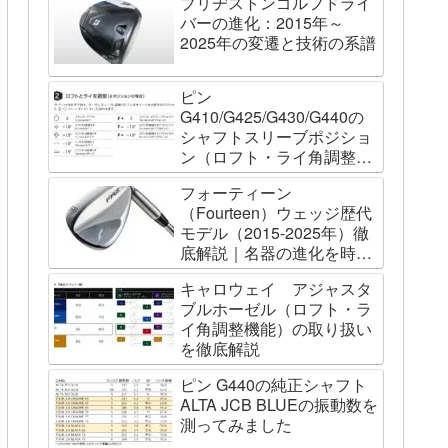
ブリヂストンゴルフドライ
バーの進化：2015年～
2025年の変遷と技術の系譜
ピン
G410/G425/G430/G440の
シャフトスリーブポジショ
ン（ロフト・ライ角調整機
能）について
フォーティーン
（Fourteen）ウェッジ歴代
モデル（2015-2025年）徹
底解説｜名器の進化を時系
列で辿る
キャロウェイ アジャスタ
ブルホーゼル（ロフト・ラ
イ角調整機能）の取り扱い
を徹底解説
ピン G440の純正シャフト
ALTA JCB BLUEの振動数を
測ってみました