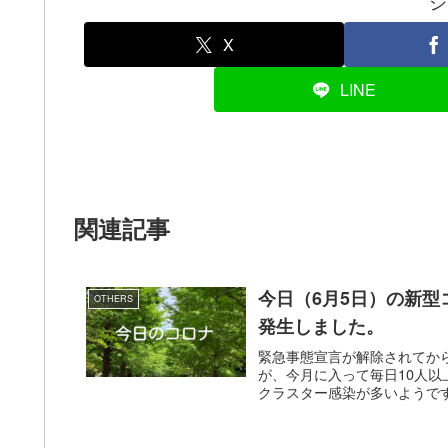
シ
X
LINE
関連記事
今日（6月5日）の新型
OTHERS
発生しました。
緊急事態宣言が解除されてか
が、今月に入って毎日10人
クラスター感染が多いようです。