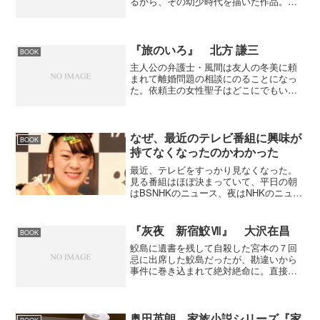
るから、その幼少時代を描いた作品。花
村萬月の自叙伝的な小説で、ちょっとデ
フォルメしすぎかなとは思うけど、花村
らしさが出ているので面白く読んだ。
時代背景から懐かしい描写...
『旅のいろ』 北方 謙三
BOOK
主人公の弁護士・風間は友人の冬美に頼
まれて離婚問題の相談にのることになっ
た。依頼主の女性聖子はどこにでもいる
普通の女性なのに、気になる。聖子は相
手に対してとことん尽くすタイプであり
ながら、相手の男性に惜しげもなくお金
を使う。そして、儲けるつ...
なぜ、最近のテレビ番組に興味が
BOOK
持てなくなったのかわかった
最近、テレビをすっかり見なくなった。
見る番組はほぼ決まっていて、平日の朝
はBSNHKのニュース、夜はNHKのニュー
スウォッチ9からテレビ東京のWBS、そ
して日本テレビのNEWS ZERO。ドラマ
もバラエティもほんと見なくなった。ド
『灰夜 新宿鮫Ⅶ』 大沢在昌
BOOK
ラマは見た...
鮫島に遺書を残して自殺した宮本の７回
忌に出席した鮫島だったが、勘違いから
事件に巻き込まれて絶対絶命に。直接、
宮本の遺書に関することではないが、宮
本の地元で起きた麻薬取引と北朝鮮絡み
の問題。公安と麻取とが絡んでくる。新
宿から離れた場所で鮫島が...
奥田英朗 家族小説シリーズ『家