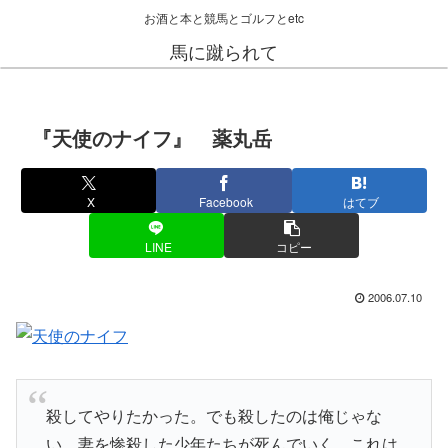
お酒と本と競馬とゴルフとetc
馬に蹴られて
『天使のナイフ』 薬丸岳
X
Facebook
はてブ
LINE
コピー
2006.07.10
殺してやりたかった。でも殺したのは俺じゃな
い。妻を惨殺した少年たちが死んでいく。これは