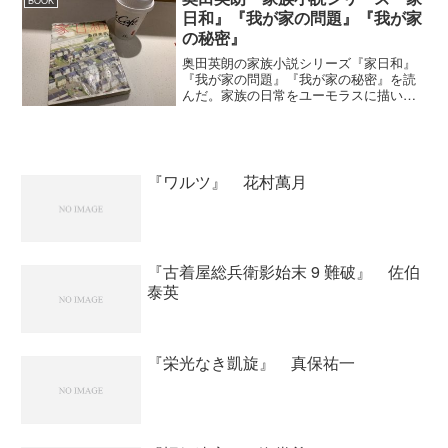
BOOK
日和』『我が家の問題』『我が家
の秘密』
奥田英朗の家族小説シリーズ『家日和』
『我が家の問題』『我が家の秘密』を読
んだ。家族の日常をユーモラスに描いた
短編集でした。どの作品も、心がほっこ
りとしました。主人公が作家という言う
のがあり、『我が家の問題』の「妻とマ
ラソン」、『我が家のヒミ...
『ワルツ』 花村萬月
『古着屋総兵衛影始末 9 難破』 佐伯
泰英
『栄光なき凱旋』 真保祐一