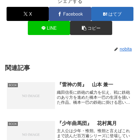
シェアする
X
Facebook
はてブ
LINE
コピー
nobita
関連記事
『雷神の筒』 山本 兼一
BOOK
織田信長に鉄砲の威力を伝え、戦に鉄砲
のあり方を進めた橋本一巴の生涯を描い
た作品。橋本一巴の鉄砲に掛ける思い、
こだわりという部分では面白い。また、
鉄砲と言えば雑賀孫一だが、孫一と一巴
との絡みというのもいい。ただ、信長の
激しい気性からするといつ...
『少年曲馬団』 花村萬月
BOOK
主人公は少年・惟朔。惟朔と言えばこれ
まで読んだ百万遍シリーズに登場してい