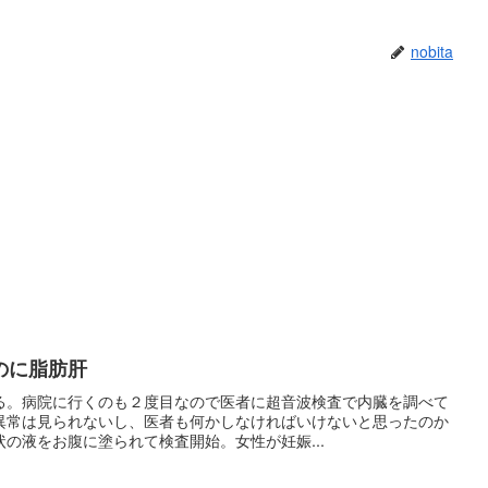
nobita
のに脂肪肝
る。病院に行くのも２度目なので医者に超音波検査で内臓を調べて
異常は見られないし、医者も何かしなければいけないと思ったのか
の液をお腹に塗られて検査開始。女性が妊娠...