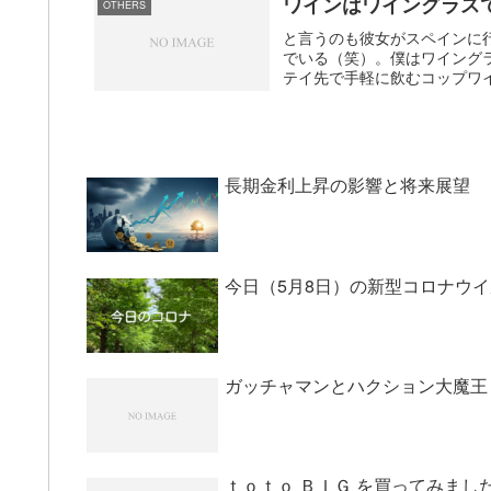
ワインはワイングラス
OTHERS
と言うのも彼女がスペインに
でいる（笑）。僕はワイング
テイ先で手軽に飲むコップワイ
長期金利上昇の影響と将来展望
今日（5月8日）の新型コロナウ
ガッチャマンとハクション大魔王
ｔｏｔｏ ＢＩＧ を買ってみまし