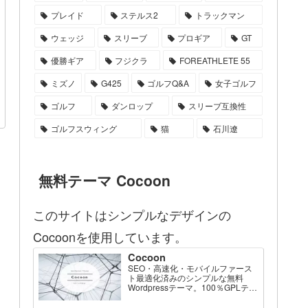
プレイド
ステルス2
トラックマン
ウェッジ
スリーブ
プロギア
GT
優勝ギア
フジクラ
FOREATHLETE 55
ミズノ
G425
ゴルフQ&A
女子ゴルフ
ゴルフ
ダンロップ
スリーブ互換性
ゴルフスウィング
猫
石川遼
無料テーマ Cocoon
このサイトはシンプルなデザインの
Cocoonを使用しています。
Cocoon
SEO・高速化・モバイルファース
ト最適化済みのシンプルな無料
Wordpressテーマ。100％GPLテー
マです。