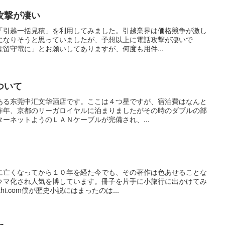
攻撃が凄い
「引越一括見積」を利用してみました。引越業界は価格競争が激し
になりそうと思っていましたが、予想以上に電話攻撃が凄いで
留守電に」とお願いしてありますが、何度も用件...
ついて
ある东莞中汇文华酒店です。ここは４つ星ですが、宿泊費はなんと
昨年、京都のリーガロイヤルに泊まりましたがその時のダブルの部
ーネットようのＬＡＮケーブルが完備され、...
に亡くなってから１０年を経た今でも、その著作は色あせることな
ラマ化され人気を博しています。冊子を片手に小旅行に出かけてみ
i.com僕が歴史小説にはまったのは...