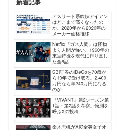
新着記事
アスリート系軟鉄アイアン
はどこまで高くなったの
か。2020年から2026年の
メーカー価格推移
Netflix『ガス人間』は怪物
より人間が怖い。1960年の
東宝特撮を現代に作り直し
た全8話
SBI証券のiDeCoを70歳か
ら10年で受け取る。2,400
万円なら年240万円になる
のか
『VIVANT』第2シーズン第
1話・第2話を考察。憶測を
呼ぶXの投稿！
桑木志帆がAIG全英女子オ