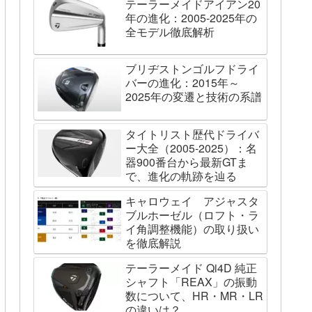
テーラーメイドアイアン20
年の進化：2005-2025年の
全モデル徹底解析
ブリヂストンゴルフドライ
バーの進化：2015年～
2025年の変遷と技術の系譜
タイトリスト歴代ドライバ
ー大全（2005-2025）：名
器900番台から最新GTま
で、進化の軌跡を辿る
キャロウェイ アジャスタ
ブルホーゼル（ロフト・ラ
イ角調整機能）の取り扱い
を徹底解説
テーラーメイド Qi4D 純正
シャフト「REAX」の振動
数について、HR・MR・LR
の違いは？