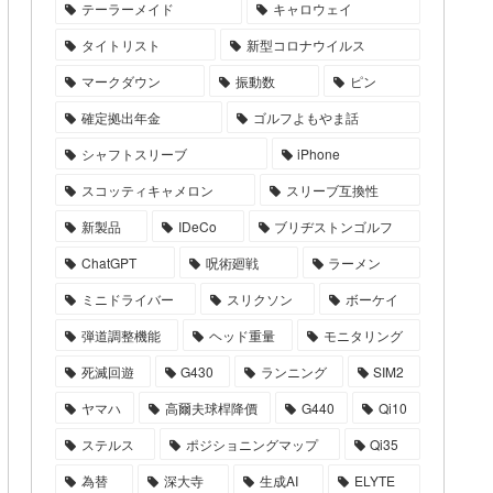
テーラーメイド
キャロウェイ
タイトリスト
新型コロナウイルス
マークダウン
振動数
ピン
確定拠出年金
ゴルフよもやま話
シャフトスリーブ
iPhone
スコッティキャメロン
スリーブ互換性
新製品
IDeCo
ブリヂストンゴルフ
ChatGPT
呪術廻戦
ラーメン
ミニドライバー
スリクソン
ボーケイ
弾道調整機能
ヘッド重量
モニタリング
死滅回遊
G430
ランニング
SIM2
ヤマハ
高爾夫球桿降價
G440
Qi10
ステルス
ポジショニングマップ
Qi35
為替
深大寺
生成AI
ELYTE