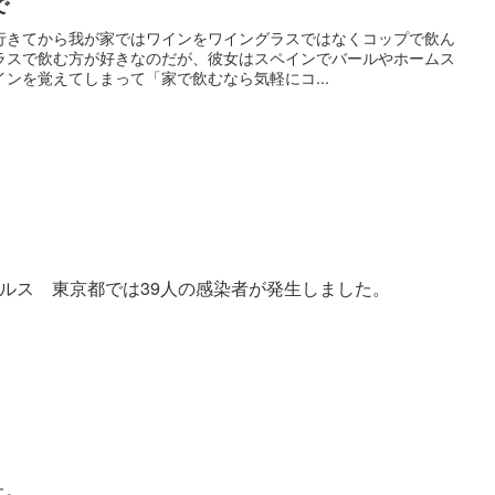
で
行きてから我が家ではワインをワイングラスではなくコップで飲ん
ラスで飲む方が好きなのだが、彼女はスペインでバールやホームス
ンを覚えてしまって「家で飲むなら気軽にコ...
イルス 東京都では39人の感染者が発生しました。
た。