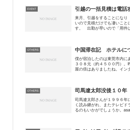
引越の一括見積は電話
EVENT
来月、引越をすることになり
いので見積だけでも凄いこと
す。 出勤が早いので「用件は
中国滞在記 ホテルに
OTHERS
僕が宿泊したのは東莞市内に
３０８元（約４５００円）。
屋の倍はありましたね。インタ
司馬遼太郎没後１０年
OTHERS
司馬遼太郎さんが１９９６年
く読み継がれ、またテレビド
るのもいかがでしょうか。asah