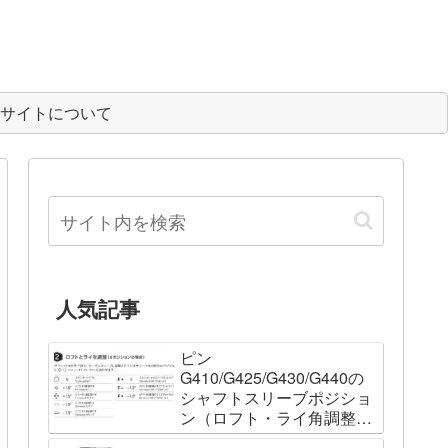
サイトについて
人気記事
ピン
G410/G425/G430/G440の
シャフトスリーブポジショ
ン（ロフト・ライ角調整機
能）について