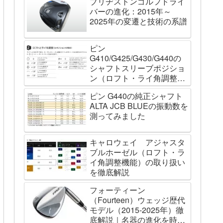
ブリヂストンゴルフドライ
バーの進化：2015年～
2025年の変遷と技術の系譜
ピン
G410/G425/G430/G440の
シャフトスリーブポジショ
ン（ロフト・ライ角調整機
能）について
ピン G440の純正シャフト
ALTA JCB BLUEの振動数を
測ってみました
キャロウェイ アジャスタ
ブルホーゼル（ロフト・ラ
イ角調整機能）の取り扱い
を徹底解説
フォーティーン
（Fourteen）ウェッジ歴代
モデル（2015-2025年）徹
底解説｜名器の進化を時系