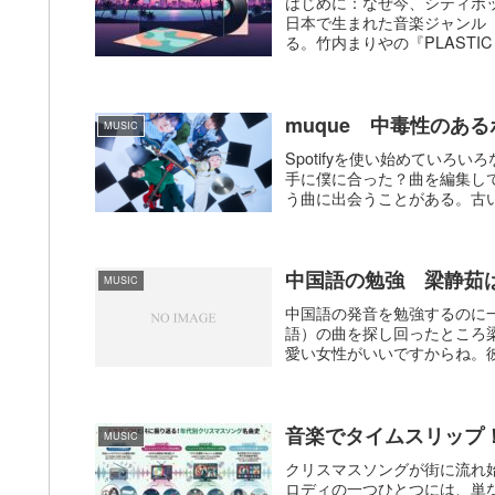
はじめに：なぜ今、シティポップ
日本で生まれた音楽ジャンル
る。竹内まりやの『PLASTIC 
muque 中毒性のあ
MUSIC
Spotifyを使い始めていろい
手に僕に合った？曲を編集し
う曲に出会うことがある。古い
中国語の勉強 梁静茹
MUSIC
中国語の発音を勉強するのに
語）の曲を探し回ったところ
愛い女性がいいですからね。彼女
音楽でタイムスリップ！
MUSIC
クリスマスソングが街に流れ
ロディの一つひとつには、単