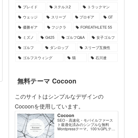
プレイド
ステルス2
トラックマン
ウェッジ
スリーブ
プロギア
GT
優勝ギア
フジクラ
FOREATHLETE 55
ミズノ
G425
ゴルフQ&A
女子ゴルフ
ゴルフ
ダンロップ
スリーブ互換性
ゴルフスウィング
猫
石川遼
無料テーマ Cocoon
このサイトはシンプルなデザインの
Cocoonを使用しています。
Cocoon
SEO・高速化・モバイルファース
ト最適化済みのシンプルな無料
Wordpressテーマ。100％GPLテー
マです。