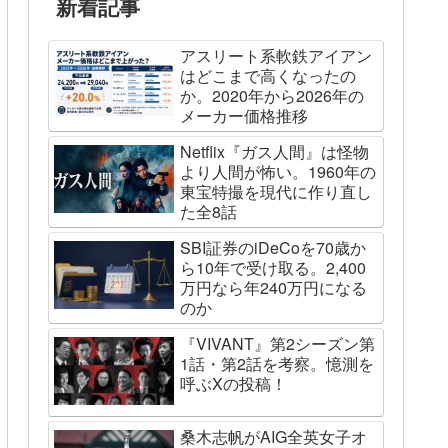
新着記事
アスリート系軟鉄アイアン
はどこまで高くなったの
か。2020年から2026年の
メーカー価格推移
Netflix『ガス人間』は怪物
より人間が怖い。1960年の
東宝特撮を現代に作り直し
た全8話
SBI証券のiDeCoを70歳か
ら10年で受け取る。2,400
万円なら年240万円になる
のか
『VIVANT』第2シーズン第
1話・第2話を考察。憶測を
呼ぶXの投稿！
桑木志帆がAIG全英女子オ