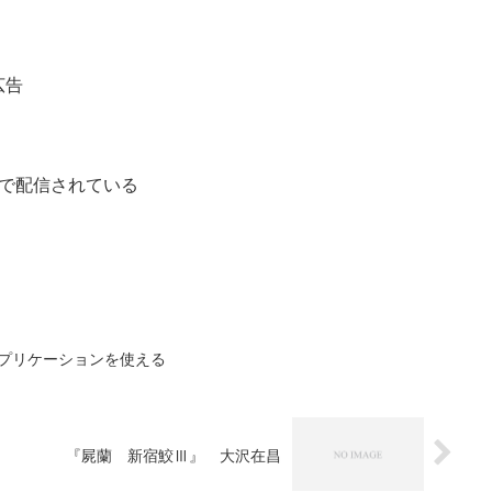
広告
XTで配信されている
ンでアプリケーションを使える
『屍蘭 新宿鮫Ⅲ』 大沢在昌