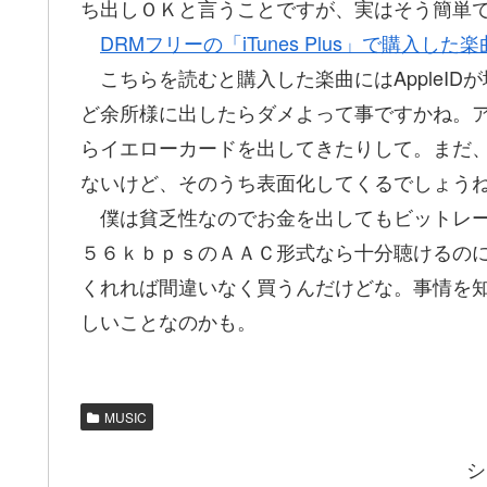
ち出しＯＫと言うことですが、実はそう簡単
DRMフリーの「iTunes Plus」で購入した楽曲
こちらを読むと購入した楽曲にはAppleI
ど余所様に出したらダメよって事ですかね。
らイエローカードを出してきたりして。まだ
ないけど、そのうち表面化してくるでしょう
僕は貧乏性なのでお金を出してもビットレー
５６ｋｂｐｓのＡＡＣ形式なら十分聴けるの
くれれば間違いなく買うんだけどな。事情を
しいことなのかも。
MUSIC
シ