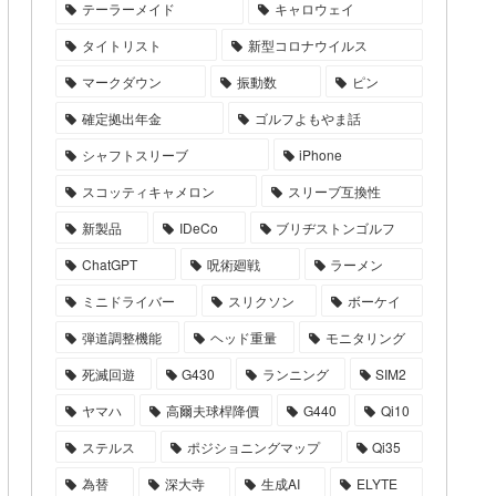
テーラーメイド
キャロウェイ
タイトリスト
新型コロナウイルス
マークダウン
振動数
ピン
確定拠出年金
ゴルフよもやま話
シャフトスリーブ
iPhone
スコッティキャメロン
スリーブ互換性
新製品
IDeCo
ブリヂストンゴルフ
ChatGPT
呪術廻戦
ラーメン
ミニドライバー
スリクソン
ボーケイ
弾道調整機能
ヘッド重量
モニタリング
死滅回遊
G430
ランニング
SIM2
ヤマハ
高爾夫球桿降價
G440
Qi10
ステルス
ポジショニングマップ
Qi35
為替
深大寺
生成AI
ELYTE