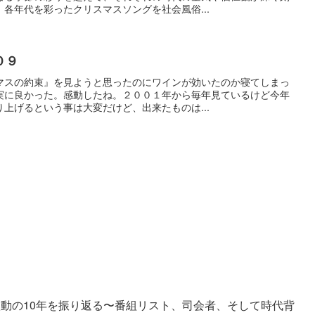
各年代を彩ったクリスマスソングを社会風俗...
０９
マスの約束』を見ようと思ったのにワインが効いたのか寝てしまっ
実に良かった。感動したね。２００１年から毎年見ているけど今年
上げるという事は大変だけど、出来たものは...
激動の10年を振り返る〜番組リスト、司会者、そして時代背