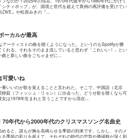
なのか？2025年の現在、1970年代後半から1980年代にかけて
「シティポップ」が、国境と世代を超えて異例の再評価を受けてい
LOVE』や松原みきの『...
るボーカルが最高
ろなアーティストの曲を聴くようになった。というのもSpotifyが勝
てくれる。それをそのまま流していると思わず「これいい！」とい
曲と新しい曲をごちゃまぜに...
は可愛いね
一番いいのが歌を覚えることと言われた。そこで、中国語（北京
梁静茹（フィッシュ・リョン）に出会った。どうせ歌を聴くなら可
は1978年生まれと言うことですから現在...
70年代から2000年代のクリスマスソング名曲史
始めると、誰もが胸を高鳴らせる季節の到来です。しかし、そのメ
なる季節の彩りを超えて、それぞれの時代の空気や価値観が深く刻