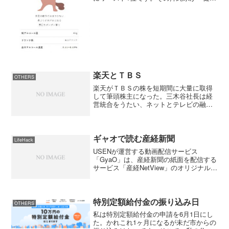
おきなわ21」というサイトでアルコール
対策を打ち出しています。このサイトで
は飲酒についてのあれこれが書いてある
ので勉強になります...
楽天とＴＢＳ
OTHERS
楽天がＴＢＳの株を短期間に大量に取得
して筆頭株主になった。三木谷社長は経
営統合をうたい、ネットとテレビの融合
のメリットを力説しているが、これはま
るでライブドアがフジテレビに迫ったや
り方と何も変わらないように思えた。姿
勢や口調などはソフトだが...
ギャオで読む産経新聞
LifeHack
USENが運営する動画配信サービス
「GyaO」は、産経新聞の紙面を配信する
サービス「産経NetView」のオリジナルダ
イジェスト版を8月1日より配信する。利
用は無料。bb.watch.impress.co.jp早速、
GyaOで見てみましたが...
特別定額給付金の振り込み日
OTHERS
私は特別定額給付金の申請を6月1日にし
た。かれこれ1ヶ月になるが未だ市からの