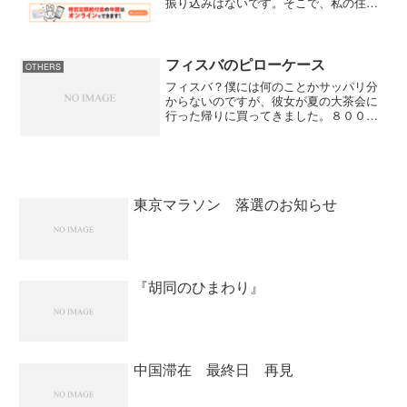
振り込みはないです。そこで、私の住む
三鷹市のホームページを見ると特別定額
給付金の振り込み日が出ていました。三
鷹市のホームページによると、特別定額
給付金の対象世帯は約...
フィスバのピローケース
OTHERS
フィスバ？僕には何のことかサッパリ分
からないのですが、彼女が夏の大茶会に
行った帰りに買ってきました。８０００
円のピローケースが半額で４０００円だ
そうです。僕には絶対買えない品物です
が、女の人は違うんですよね。ユニクロ
のピローケースなら７９０...
東京マラソン 落選のお知らせ
『胡同のひまわり』
中国滞在 最終日 再見