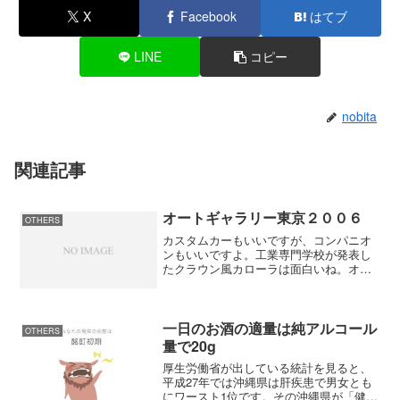
X
Facebook
はてブ
LINE
コピー
nobita
関連記事
オートギャラリー東京２００６
OTHERS
カスタムカーもいいですが、コンパニオ
ンもいいですよ。工業専門学校が発表し
たクラウン風カローラは面白いね。オー
トギャラリー東京２００６
一日のお酒の適量は純アルコール
OTHERS
量で20g
厚生労働省が出している統計を見ると、
平成27年では沖縄県は肝疾患で男女とも
にワースト1位です。その沖縄県が「健康