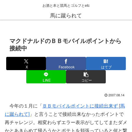
お酒と本と競馬とゴルフとetc
馬に蹴られて
マクドナルドのＢＢモバイルポイントから
接続中
X
Facebook
はてブ
LINE
コピー
2007.08.14
今年の１月に「
ＢＢモバイルポイントに接続出来ず [馬
に蹴られて]
」と言うことで接続出来なかったポイントで
再チャレンジ。相変わらずエラー表示がしてしてまたダメ
かとあきらめて帰ろうかとポテトを頬張っていると何と繋