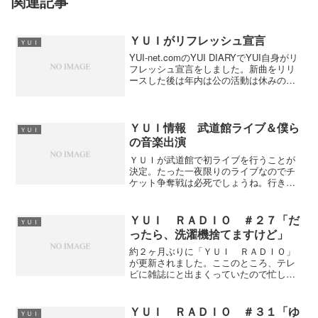
関連記事
ＹＵＩがリフレッシュ宣言
ＹＵＩ
YUI-net.comのYUI DIARYでYUI自身がリ
フレッシュ宣言をしました。新曲をリリ
ースした後は年内は公の活動は休みのよ
うですね。 まあ、デビューしてからず
っと全速力で走り続けて来たのでひと休
みするのもいいかもね。 YUI-net...
ＹＵＩ情報 武道館ライブ＆僕ら
ＹＵＩ
の音楽出演
ＹＵＩが武道館で初ライブを行うことが
決定。たった一夜限りのライブなのでチ
ケット争奪戦は必死でしょうね。行きた
い方はオフィシャルサイトをチェックし
た方が良いですよ。それと、９月２８日
（木）僕らの音楽に出演します。お相手
ＹＵＩ ＲＡＤＩＯ ＃２７「だ
ＹＵＩ
は映画「クローズド・ノー...
ったら、洗濯機捨てますけど」
約２ヶ月ぶりに「ＹＵＩ ＲＡＤＩＯ」
が更新されました。ここのところ、テレ
ビに雑誌にと出まくっていたので忙しか
ったのでしょう。でも、その甲斐あって
かいつもよりもトークが滑らかでした。
シゲゾウさんとのやりとりもボケ・ツッ
ＹＵＩ ＲＡＤＩＯ ＃３１「ゆ
ＹＵＩ