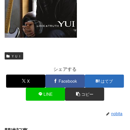
ＹＵＩ
シェアする
X
Facebook
はてブ
LINE
コピー
nobita