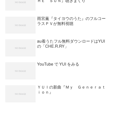
ＨＥ ＳＵＮ』聴きまくり
雨宮薫『タイヨウのうた』のフルコー
ラスＰＶが無料視聴
au着うたフル無料ダウンロードはYUI
の「CHE.R.RY」
YouTube で YUI をみる
ＹＵＩの新曲『Ｍｙ Ｇｅｎｅｒａｔ
ｉｏｎ』