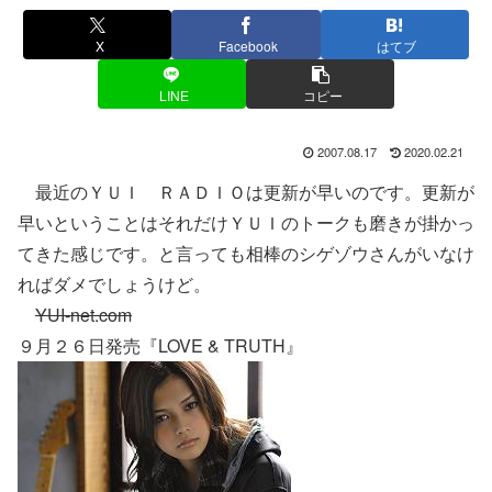
X
Facebook
はてブ
LINE
コピー
2007.08.17
2020.02.21
最近のＹＵＩ ＲＡＤＩＯは更新が早いのです。更新が
早いということはそれだけＹＵＩのトークも磨きが掛かっ
てきた感じです。と言っても相棒のシゲゾウさんがいなけ
ればダメでしょうけど。
YUI-net.com
９月２６日発売『LOVE & TRUTH』