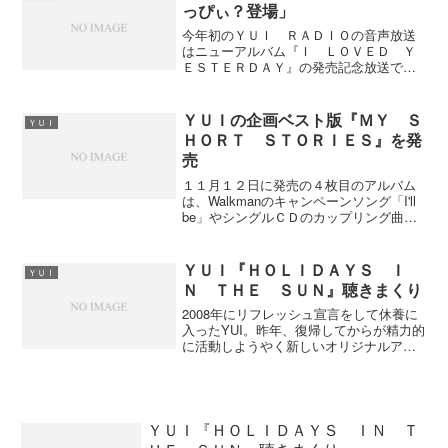
コミの漫才のようでいいで...
っぴぃ？登場」
今年初のＹＵＩ ＲＡＤＩＯの音声放送
はニューアルバム『Ｉ ＬＯＶＥＤ Ｙ
ＥＳＴＥＲＤＡＹ』の発売記念放送でし
た。放送中にニューアルバムから何曲か
さわりの部分を流したほか、ＹＵＩがア
コースティックギターで「Laugh away」
ＹＵＩの企画ベスト版『ＭＹ Ｓ
ＹＵＩ
を歌ってくれま...
ＨＯＲＴ ＳＴＯＲＩＥＳ』を発
売
１１月１２日に発売の４枚目のアルバム
は、Walkmanのキャンペーンソング「I'll
be」やシングルＣＤのカップリング曲な
どを含む全１５曲を収録。初回盤のみＤ
ＶＤが付属しているようです。・収録
曲 01.I'll be 02.HELP 「T...
ＹＵＩ『ＨＯＬＩＤＡＹＳ Ｉ
ＹＵＩ
Ｎ ＴＨＥ ＳＵＮ』聴きまくり
2008年にリフレッシュ宣言をして休養に
入ったYUI。昨年、復帰してからが精力的
に活動しようやく新しいオリジナルアル
バムが発売された。23歳になったYUIの
新しいアルバム『HOLIDAYS IN THE
SUN』はシングルカットが5曲も入っ...
ＹＵＩ『ＨＯＬＩＤＡＹＳ ＩＮ Ｔ